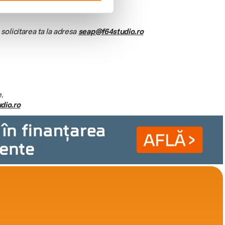
solicitarea ta la adresa
seap@f64studio.ro
.
dio.ro