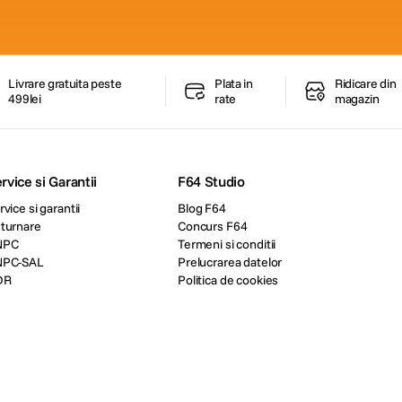
Livrare gratuita peste
Plata in
Ridicare din
499lei
rate
magazin
rvice si Garantii
F64 Studio
rvice si garantii
Blog F64
turnare
Concurs F64
NPC
Termeni si conditii
NPC-SAL
Prelucrarea datelor
DR
Politica de cookies