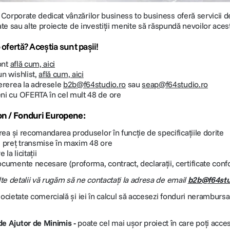
orporate dedicat vânzărilor business to business oferă servicii dedic
rate sau alte proiecte de investiții menite să răspundă nevoilor aces
 ofertă? Aceștia sunt pașii!
cont
află cum, aici
n wishlist,
află cum, aici
ererea la adresele
b2b@f64studio.ro
sau
seap@f64studio.ro
ni cu OFERTA în cel mult 48 de ore
on / Fonduri Europene:
area și recomandarea produselor în funcție de specificațiile dorite
 preț transmise în maxim 48 ore
 la licitații
cumente necesare (proforma, contract, declarații, certificate confo
e detalii vă rugăm să ne contactați la adresa de email
b2b@f64stu
societate comercială și iei în calcul să accesezi fonduri nerambursa
e Ajutor de Minimis -
poate cel mai ușor proiect în care poți acce