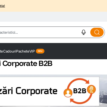
tia!
istici...
te
Cadouri
Pachete
VIP
i Corporate B2B