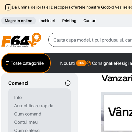
Da lumina ideilor tale! Descopera ofertele noastre Godox!
Vezi selec
Magazin online
Inchirieri
Printing
Cursuri
Cauta dupa model, tipul produsului, caracter
Top Cautari
Toate categoriile
Noutati
Consignatie
Resigila
canon g7x
1
.
Vanzar
Comenzi
trepied
2
.
Info
trepied telefon
3
.
Autentificare rapida
peak design
Cum comand
4
.
Contul meu
canon sx740 hs
5
.
Cum platesc