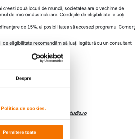
mai creezi două locuri de muncă, societatea are o vechime de
mul de microindustrializare. Condițiile de eligibilitate le poți
cofinanțare de 15%, ai posibilitatea să accesezi programul Comerț
ții de eligibilitate recomandăm să luați legătură cu un consultant
Despre
de soluționare în cel mult 48h.
i
Politica de cookies.
solicitarea ta la adresa
b2b@f64studio.ro
Permitere toate