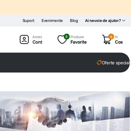
Suport
Evenimente
Blog
Ai nevoie de ajutor?
0
Produse
0
In
Cont
Favorite
Cos
Oferte special