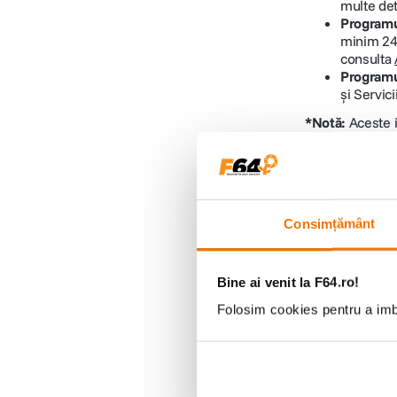
multe det
Programul
minim 24 l
consulta
Programul
și Servici
*Notă:
Aceste i
specializat în 
Servicii dedic
Consultan
Oferte de
Consimțământ
Suport în
Soluții d
Răspuns m
Bine ai venit la F64.ro!
Documente
Folosim cookies pentru a imbu
Pentru o solicit
SEAP (Sistemul
Suport în