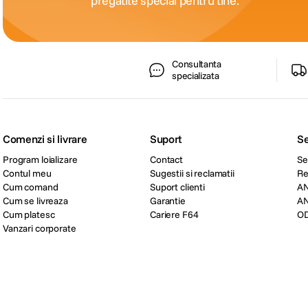
pregatite special pentru tine.
Consultanta
specializata
Comenzi si livrare
Suport
Se
Program loializare
Contact
Se
Contul meu
Sugestii si reclamatii
Re
Cum comand
Suport clienti
A
Cum se livreaza
Garantie
A
Cum platesc
Cariere F64
O
Vanzari corporate