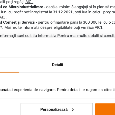
alii poți regăși
AICI.
 de Microindustrializare
- dacă ai minim 3 angajați și în plan să 
uni cu profit net înregistrat la 31.12.2021, poți lua în calcul progra
AICI.
 Comerț şi Servicii -
pentru o finanțare până la 300.000 lei cu o 
i*. Mai multe informații despre eligibilitate poți verifica
AICI.
nformații sunt cu titlu informativ. Pentru mai multe detalii și condi
accesarea programelor.
ate clienților Business to Business:
ți de vânzări dedicați.
dicate nevoilor companiei la prețuri speciale*
Detalii
 derularea finanțărilor Fonduri Europene și Start-Up Nation.
e finanțare potrivite companiilor în parteneriat cu Grenke.
axim în 48h – Solicitările de ofertă venite pe email au un termen 
 în original pentru programul de finanțare Start-Up Nation.
natati experienta de navigare. Pentru detalii te rugam sa citest
are de colaborare sau pentru a primi o ofertă personalizată, trimite 
 Electronic de Achiziții Publice):
Personalizează
 identificarea produselor dorite