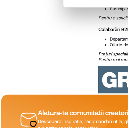
Oferte de
Participare
Pentru o solicit
Colaborări B2
Departame
Oferte de
Prețuri special
Pentru mai mult
Alatura-te comunitatii creatori
Descopera inspiratie, recomandari utile, gh