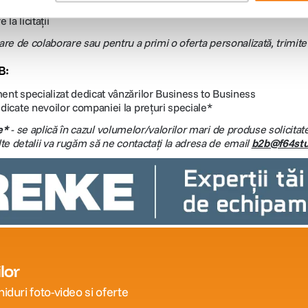
 preț în maxim 48 ore
 la licitații
are de colaborare sau pentru a primi o oferta personalizată, trimite 
B:
nt specializat dedicat vânzărilor Business to Business
dicate nevoilor companiei la prețuri speciale*
e*
- se aplică în cazul volumelor/valorilor mari de produse solicitate
e detalii va rugăm să ne contactați la adresa de email
b2b@f64stu
lor
iduri foto-video si oferte