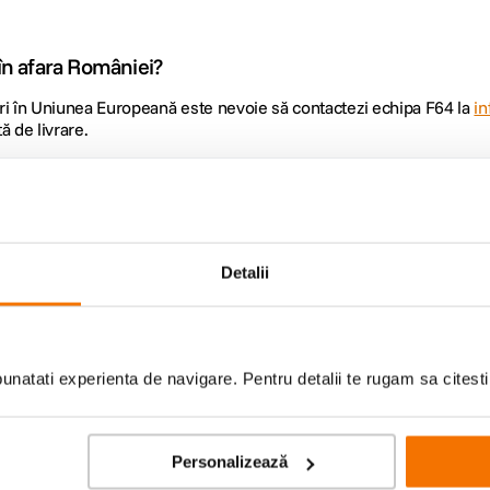
 în afara României?
ări în Uniunea Europeană este nevoie să contactezi echipa F64 la
in
 de livrare.
lează costul pentru livrarea internațională?
ză în funcție de destinație și de asigurarea de transport raportată l
Detalii
natati experienta de navigare. Pentru detalii te rugam sa citest
lor
iduri foto-video si oferte
Personalizează