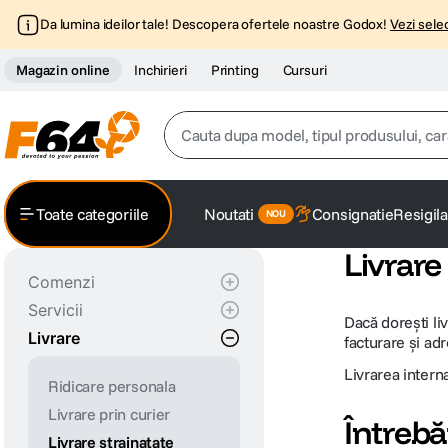
Da lumina ideilor tale! Descopera ofertele noastre Godox!
Vezi selec
Magazin online
Inchirieri
Printing
Cursuri
Cauta dupa model, tipul produsului, caracter
Top Cautari
Toate categoriile
Noutati
Consignatie
Resigila
canon g7x
1
.
Livrare 
Comenzi
trepied
2
.
Servicii
Info
Dacă dorești li
trepied telefon
Livrare
Autentificare rapida
Printing
3
.
facturare și ad
Cum comand
Consignatie
Livrarea interna
peak design
Ridicare personala
4
.
Contul meu
Consignatie - serviciu
Livrare prin curier
Cum platesc
pick-up
Întrebă
canon sx740 hs
5
.
Livrare strainatate