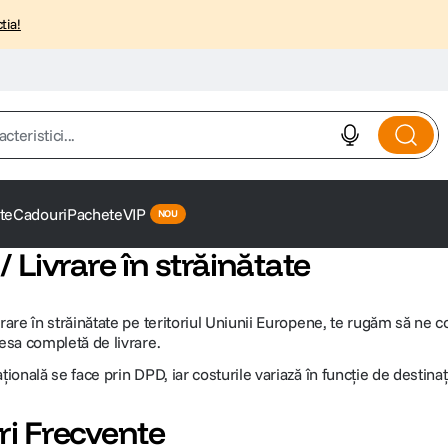
tia!
istici...
te
Cadouri
Pachete
VIP
/ Livrare în străinătate
vrare în străinătate pe teritoriul Uniunii Europene, te rugăm să ne c
resa completă de livrare.
țională se face prin DPD, iar costurile variază în funcție de destina
ri Frecvente