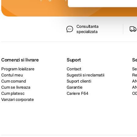
Consultanta
specializata
Comenzi si livrare
Suport
Se
Program loializare
Contact
Se
Contul meu
Sugestii si reclamatii
Re
Cum comand
Suport clienti
A
Cum se livreaza
Garantie
A
Cum platesc
Cariere F64
O
Vanzari corporate