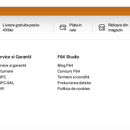
Livrare gratuita peste
Plata in
Ridicare din
499lei
rate
magazin
rvice si Garantii
F64 Studio
rvice si garantii
Blog F64
turnare
Concurs F64
NPC
Termeni si conditii
NPC-SAL
Prelucrarea datelor
DR
Politica de cookies