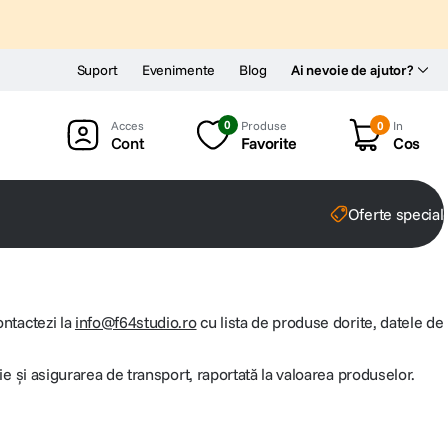
Suport
Evenimente
Blog
Ai nevoie de ajutor?
0
Produse
0
In
Cont
Favorite
Cos
Oferte special
ontactezi la
info@f64studio.ro
cu lista de produse dorite, datele de
ție și asigurarea de transport, raportată la valoarea produselor.