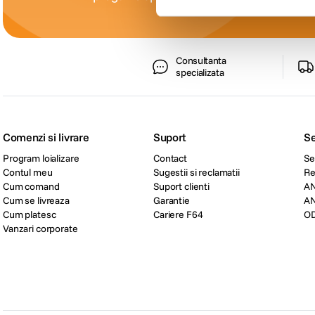
Consultanta
specializata
Comenzi si livrare
Suport
Se
Program loializare
Contact
Se
Contul meu
Sugestii si reclamatii
Re
Cum comand
Suport clienti
A
Cum se livreaza
Garantie
A
Cum platesc
Cariere F64
O
Vanzari corporate