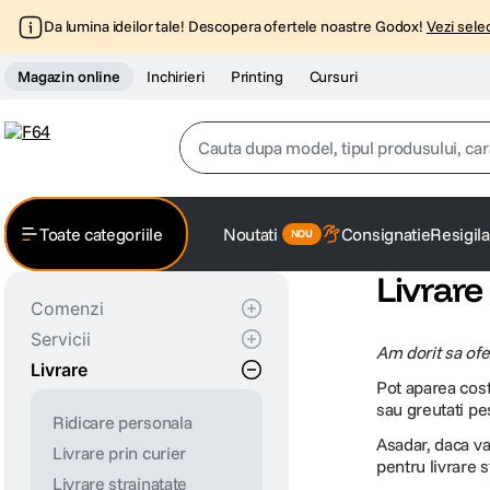
Da lumina ideilor tale! Descopera ofertele noastre Godox!
Vezi selec
Magazin online
Inchirieri
Printing
Cursuri
Cauta dupa model, tipul produsului, caracter
Top Cautari
Toate categoriile
Noutati
Consignatie
Resigila
canon g7x
1
.
Livrare
Comenzi
trepied
2
.
Servicii
Info
Am dorit sa ofer
trepied telefon
Livrare
Autentificare rapida
Printing
3
.
Pot aparea cost
Cum comand
Consignatie
sau greutati pe
peak design
Ridicare personala
4
.
Contul meu
Consignatie - serviciu
Asadar, daca va
Livrare prin curier
Cum platesc
pick-up
pentru livrare 
canon sx740 hs
5
.
Livrare strainatate