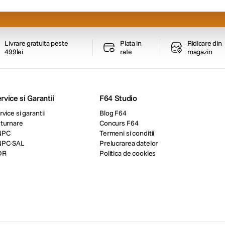
Livrare gratuita peste
Plata in
Ridicare din
499lei
rate
magazin
rvice si Garantii
F64 Studio
rvice si garantii
Blog F64
turnare
Concurs F64
NPC
Termeni si conditii
NPC-SAL
Prelucrarea datelor
DR
Politica de cookies