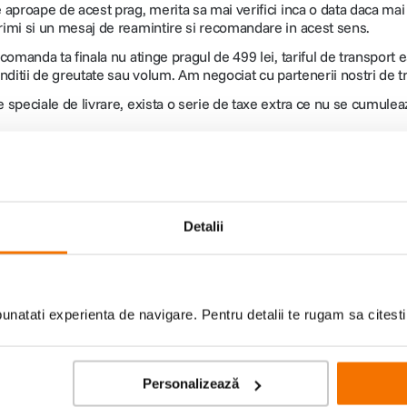
e aproape de acest prag, merita sa mai verifici inca o data daca mai
rimi si un mesaj de reamintire si recomandare in acest sens.
 comanda ta finala nu atinge pragul de 499 lei, tariful de transport e
onditii de greutate sau volum. Am negociat cu partenerii nostri de tr
e speciale de livrare, exista o serie de taxe extra ce nu se cumule
e livrate prin curier, care au ca metodă de plată numerar la livrare
Detalii
natati experienta de navigare. Pentru detalii te rugam sa citest
lor
iduri foto-video si oferte
Personalizează