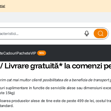
tia!
istici...
te
Cadouri
Pachete
VIP
 / Livrare gratuită* la comenzi pe
im cat mai multor clienti posibilitatea de a beneficia de transport g
uri suplimentare in functie de serviciile alese sau dimensiuni exc
ste 15kg)
loarea produselor alese de tine este de peste 499 de lei, costul tran
standard.