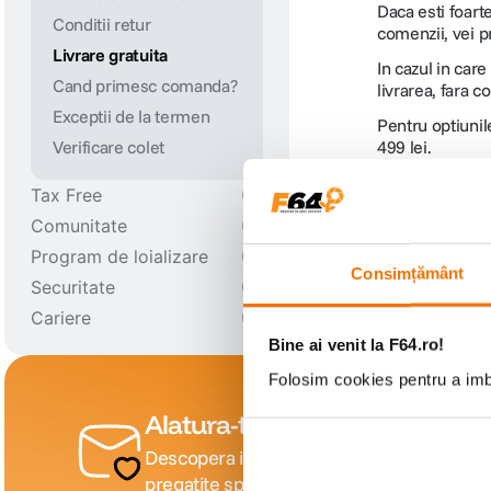
Vanzari Corporate B2B
Consultanta
Daca esti foart
Conditii retur
Testare Produse
comenzii, vei p
lavaliera
6
.
Livrare gratuita
Inchiriere
In cazul in care
Cand primesc comanda?
card memorie
livrarea, fara c
7
.
Service si garantii
Exceptii de la termen
Upgrade-echipament
Pentru optiunil
ulanzi
8
.
Verificare colet
499 lei.
Call center
Pentru comenzil
Live Chat
insta 360
Tax Free
9
.
Comunitate
Conditii generale
godox
10
.
Program de loializare
Obligatiile magazinului
Despre Noi
Consimțământ
Securitate
F64
Cursuri
Client - F16 / F 32 / F64
Cariere
Restituirea tva-ului
Evenimente
VIP
Despre securitate
Bine ai venit la F64.ro!
Blog
Puncte de Loializare
Termeni si conditii
Cariere
Social-media
Prelucrarea datelor
Folosim cookies pentru a imbu
Sistem Supraveghere
Alatura-te comunitatii creatori
Video
Descopera inspiratie, recomandari utile, gh
Cookies
pregatite special pentru tine.