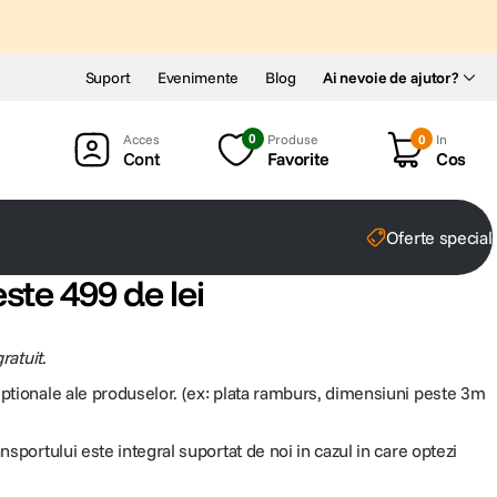
Suport
Evenimente
Blog
Ai nevoie de ajutor?
0
Produse
0
In
Cont
Favorite
Cos
Oferte special
ste 499 de lei
ratuit
.
eptionale ale produselor. (ex: plata ramburs, dimensiuni peste 3m
sportului este integral suportat de noi in cazul in care optezi