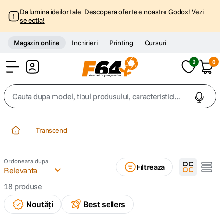
Da lumina ideilor tale! Descopera ofertele noastre Godox!
Vezi
selectia!
Magazin online
Inchirieri
Printing
Cursuri
0
0
Cont
Cauta dupa model, tipul produsului, caracteristici...
Top Cautari
Transcend
canon g7x
1
.
Ordoneaza dupa
Filtreaza
trepied
Relevanta
2
.
18
produse
trepied telefon
3
.
Noutăți
Best sellers
peak design
4
.