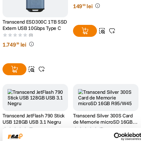
149
lei
99
Transcend ESD300C 1TB SSD
Extern USB 10Gbps Type C
(0)
1
.
749
lei
99
Transcend JetFlash 790 Stick
Transcend Silver 300S Card
USB 128GB USB 3.1 Negru
de Memorie microSD 16GB
R95/W45
(0)
(0)
159
lei
139
lei
99
99