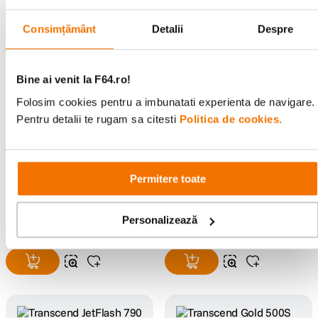
Consimțământ
Detalii
Despre
Bine ai venit la F64.ro!
Folosim cookies pentru a imbunatati experienta de navigare.
Pentru detalii te rugam sa citesti
Politica de cookies.
Transcend 25M3G HDD
Transcend JetFlash 790 Stick
Extern 2.5" 2TB USB 3.1
USB 64GB USB 3.1 Negru
Permitere toate
Military Green
(0)
(0)
859
lei
129
lei
99
99
Personalizează