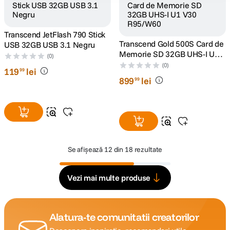
Transcend JetFlash 790 Stick
Transcend Gold 500S Card de
USB 32GB USB 3.1 Negru
Memorie SD 32GB UHS-I U1
(0)
V30 R95/W60
(0)
119
lei
99
899
lei
99
Se afișează
12 din 18 rezultate
Vezi mai multe produse
Alatura-te comunitatii creatorilor