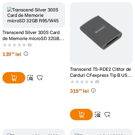
canon sx740 hs
5
.
lavaliera
6
.
Transcend Silver 300S Card
de Memorie microSD 32GB
card memorie
7
.
R95/W45
(0)
139
lei
99
ulanzi
8
.
Transcend TS-RDE2 Cititor de
insta 360
9
.
Carduri CFexpress Tip B USB
3.2 Gen 2x2 Tip C
(0)
godox
10
.
319
lei
99