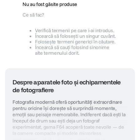
Nu au fost găsite produse
canon sx740 hs
5
.
Ce să fac?
lavaliera
6
.
Verifică termenii pe care i-ai introdus.
Încearcă să folosești un singur cuvânt.
Folosește termeni generici în căutare.
card memorie
7
.
Încearcă să cauți folosind sinonime
alte termenului dorit.
ulanzi
8
.
insta 360
9
.
Despre aparatele foto și echipamentele
godox
de fotografiere
10
.
Fotografia modernă oferă oportunități extraordinare
pentru oricine își dorește să surprindă momente,
emoții sau peisaje memorabile. Indiferent dacă ești la
început de drum sau ești deja un fotograf
experimentat, gama F64 acoperă toate nevoile — de
la camere compacte și modele mirrorless
performante, până la obiective profesionale și