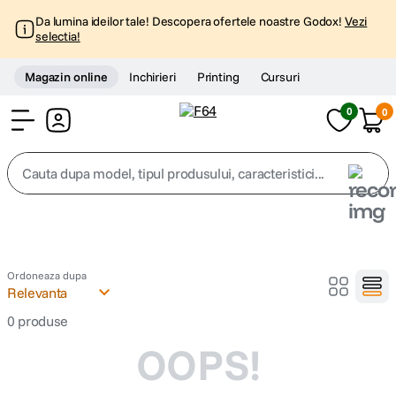
Da lumina ideilor tale! Descopera ofertele noastre Godox!
Vezi
selectia!
Magazin online
Inchirieri
Printing
Cursuri
0
0
Cont
Cauta dupa model, tipul produsului, caracteristici...
Top Cautari
canon g7x
1
.
Ordoneaza dupa
Relevanta
trepied
2
.
0
produse
OOPS!
trepied telefon
3
.
peak design
4
.