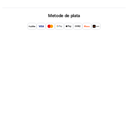
Metode de plata
Loading...
Comenzi si suport
+40 21 270 0050
Program de lucru
Unable%20to%20load%20products.%20Please%20tr
09:00 - 21:00
Showroom
Bd-ul Unirii 64, Bucuresti
Copyright © F64 2001 - 2026
Parteneri tehnologie: