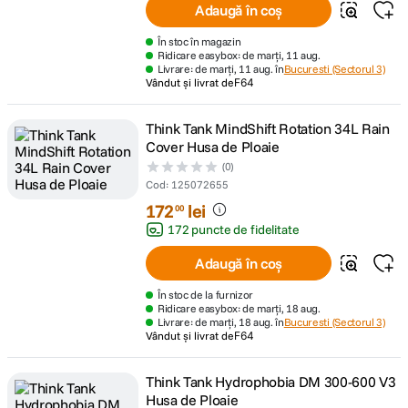
Adaugă în coș
În stoc în magazin
Ridicare easybox: de marți, 11 aug.
Livrare: de marți, 11 aug. în
Bucuresti (Sectorul 3)
Vândut și livrat de
F64
Think Tank MindShift Rotation 34L Rain
Cover Husa de Ploaie
(0)
Cod
:
125072655
172
lei
00
172 puncte de fidelitate
Adaugă în coș
În stoc de la furnizor
Ridicare easybox: de marți, 18 aug.
Livrare: de marți, 18 aug. în
Bucuresti (Sectorul 3)
Vândut și livrat de
F64
Think Tank Hydrophobia DM 300-600 V3
Husa de Ploaie