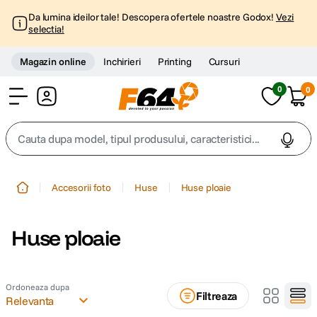
Da lumina ideilor tale! Descopera ofertele noastre Godox!
Vezi
selectia!
Magazin online
Inchirieri
Printing
Cursuri
0
0
Cont
Cauta dupa model, tipul produsului, caracteristici...
Top Cautari
Accesorii foto
Huse
Huse ploaie
canon g7x
1
.
Huse ploaie
trepied
2
.
trepied telefon
3
.
Ordoneaza dupa
Filtreaza
Relevanta
peak design
4
.