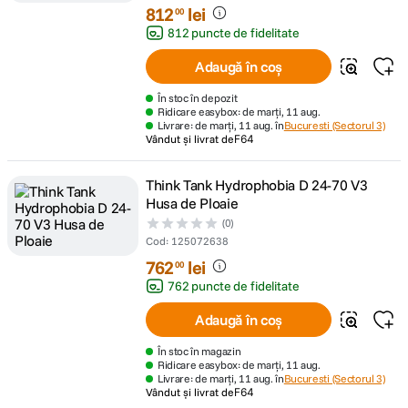
812
lei
00
812 puncte de fidelitate
Adaugă în coș
În stoc în depozit
Ridicare easybox: de marți, 11 aug.
Livrare: de marți, 11 aug. în
Bucuresti (Sectorul 3)
Vândut și livrat de
F64
Think Tank Hydrophobia D 24-70 V3
Husa de Ploaie
(0)
Cod
:
125072638
762
lei
00
762 puncte de fidelitate
Adaugă în coș
În stoc în magazin
Ridicare easybox: de marți, 11 aug.
Livrare: de marți, 11 aug. în
Bucuresti (Sectorul 3)
Vândut și livrat de
F64