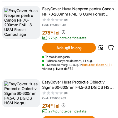
EasyCover Husa Neopren pentru Canon
RF 70-200mm F/4L IS USM Forest
Camouflage
(0)
Cod
:
125068948
275
lei
00
275 puncte de fidelitate
Adaugă în coș
În stoc în magazin
Ridicare easybox: de marți, 11 aug.
Livrare: de marți, 11 aug. în
Bucuresti (Sectorul 3)
Vândut și livrat de
F64
EasyCover Husa Protectie Obiectiv
Sigma 60-600mm F4.5-6.3 DG OS HSM
Negru
(0)
Cod
:
125053269
274
lei
00
274 puncte de fidelitate