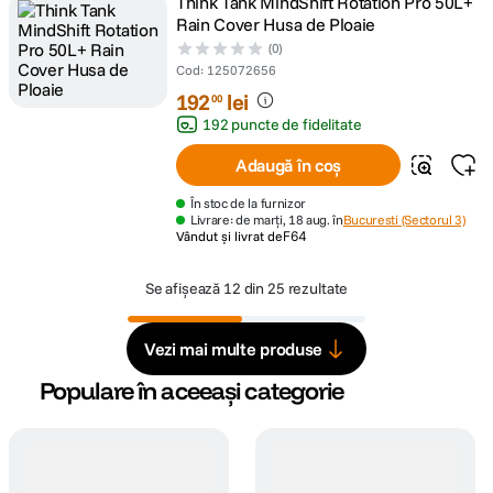
Think Tank MindShift Rotation Pro 50L+
Rain Cover Husa de Ploaie
(0)
Cod
:
125072656
192
lei
00
192 puncte de fidelitate
Adaugă în coș
În stoc de la furnizor
Livrare: de marți, 18 aug. în
Bucuresti (Sectorul 3)
Vândut și livrat de
F64
Se afișează
12 din 25 rezultate
Vezi mai multe produse
Populare în aceeași categorie