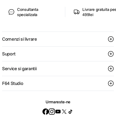
factori importanți. În primul rând, ia în considerare
Consultanta
Livrare gratuita pe
tipul de fotografie pe care vrei să îl practici —
specializata
499lei
camerele destinate evenimentelor, vloggingului sau
naturii au caracteristici diferite. De asemenea,
contează compatibilitatea cu obiectivele și
performanța în lumină slabă, precum și stabilizarea,
autonomia și dimensiunile echipamentului.
Comenzi si livrare
Suport
Service si garantii
F64 Studio
Urmareste-ne