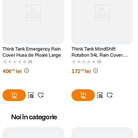
Think Tank Emergency Rain
Think Tank MindShift
Cover Husa de Ploaie Large
Rotation 34L Rain Cover
Husa de Ploaie
(0)
(0)
406
lei
172
lei
00
00
Noi în categorie