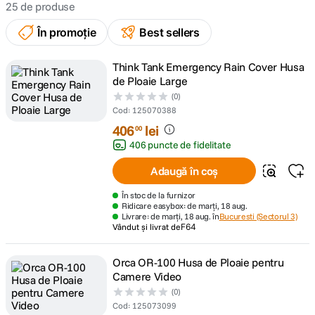
25
de produse
canon sx740 hs
5
În promoție
.
Best sellers
lavaliera
6
.
Think Tank Emergency Rain Cover Husa
de Ploaie Large
card memorie
(0)
7
.
Cod
:
125070388
406
lei
ulanzi
00
8
.
406 puncte de fidelitate
insta 360
9
.
Adaugă în coș
În stoc de la furnizor
godox
10
.
Ridicare easybox: de marți, 18 aug.
Livrare: de marți, 18 aug. în
Bucuresti (Sectorul 3)
Vândut și livrat de
F64
Orca OR-100 Husa de Ploaie pentru
Camere Video
(0)
Cod
:
125073099