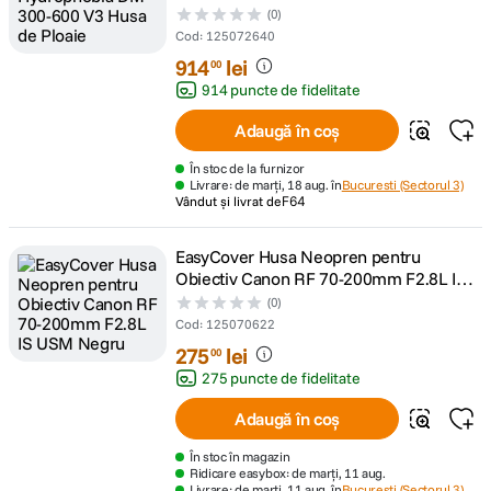
(0)
Cod
:
125072640
914
lei
00
914 puncte de fidelitate
Adaugă în coș
În stoc de la furnizor
Livrare: de marți, 18 aug. în
Bucuresti (Sectorul 3)
Vândut și livrat de
F64
EasyCover Husa Neopren pentru
Obiectiv Canon RF 70-200mm F2.8L IS
USM Negru
(0)
Cod
:
125070622
275
lei
00
275 puncte de fidelitate
Adaugă în coș
În stoc în magazin
Ridicare easybox: de marți, 11 aug.
Livrare: de marți, 11 aug. în
Bucuresti (Sectorul 3)