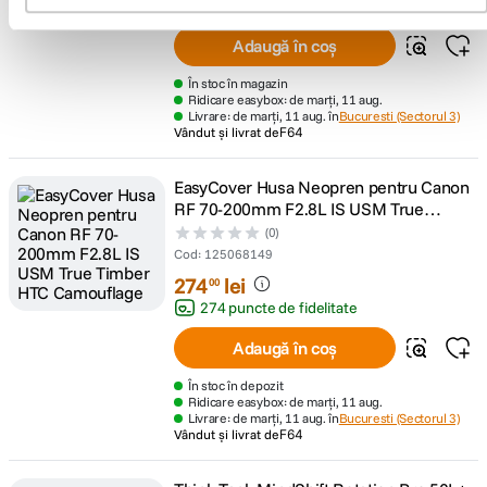
144 puncte de fidelitate
Adaugă în coș
În stoc în magazin
Ridicare easybox: de marți, 11 aug.
Livrare: de marți, 11 aug. în
Bucuresti (Sectorul 3)
Vândut și livrat de
F64
EasyCover Husa Neopren pentru Canon
RF 70-200mm F2.8L IS USM True
Timber HTC Camouflage
(0)
Cod
:
125068149
274
lei
00
274 puncte de fidelitate
Adaugă în coș
În stoc în depozit
Ridicare easybox: de marți, 11 aug.
Livrare: de marți, 11 aug. în
Bucuresti (Sectorul 3)
Vândut și livrat de
F64