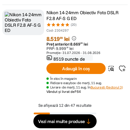
Nikon 14-24mm Obiectiv Foto DSLR
F2.8 AF-S G ED
(20)
Cod
:
2304297
8
.
519
lei
99
Preț anterior:
8
.
669
lei
99
PRP:
9
.
999
lei
99
Promoție:
31.07.2026
-
31.08.2026
8519 puncte de
fidelitate
Adaugă în coș
În stoc în magazin
Ridicare easybox: de marți, 11 aug.
Livrare: de marți, 11 aug. în
Bucuresti (Sectorul 3)
Vândut și livrat de
F64
Se afișează
12 din 47 rezultate
Vezi mai multe produse