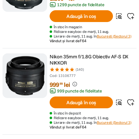
1299 puncte de fidelitate
Adaugă în coș
În stoc în magazin
Ridicare easybox: de marți, 11 aug.
Livrare: de marți, 11 aug. în
Bucuresti (Sectorul 3)
Vândut și livrat de
F64
Nikon 35mm f/1.8G Obiectiv AF-S DX
NIKKOR
(140)
Cod
:
13106777
999
lei
99
999 puncte de fidelitate
Adaugă în coș
În stoc în depozit
Ridicare easybox: de marți, 11 aug.
Livrare: de marți, 11 aug. în
Bucuresti (Sectorul 3)
Vândut și livrat de
F64