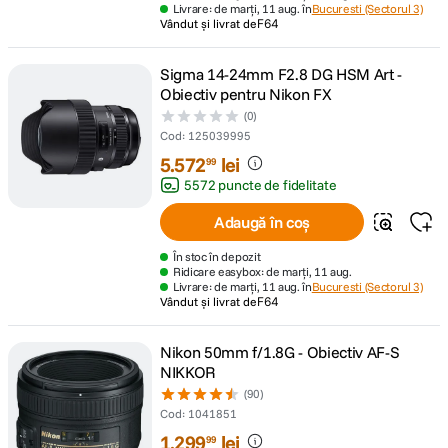
Livrare: de marți, 11 aug. în
Bucuresti (Sectorul 3)
Vândut și livrat de
F64
Sigma 14-24mm F2.8 DG HSM Art -
Obiectiv pentru Nikon FX
(0)
Cod
:
125039995
5
.
572
lei
99
5572 puncte de fidelitate
Adaugă în coș
În stoc în depozit
Ridicare easybox: de marți, 11 aug.
Livrare: de marți, 11 aug. în
Bucuresti (Sectorul 3)
Vândut și livrat de
F64
Nikon 50mm f/1.8G - Obiectiv AF-S
NIKKOR
(90)
Cod
:
1041851
1
.
299
lei
99