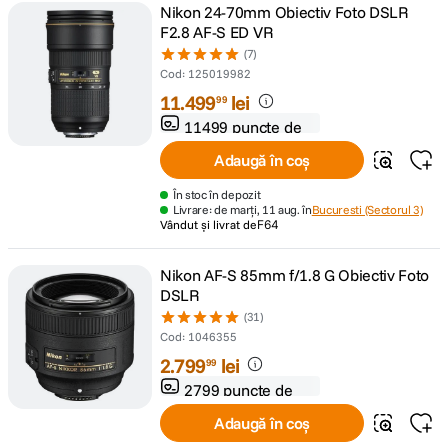
Nikon 24-70mm Obiectiv Foto DSLR
F2.8 AF-S ED VR
(7)
Cod
:
125019982
11
.
499
lei
99
11499 puncte de
fidelitate
Adaugă în coș
În stoc în depozit
Livrare: de marți, 11 aug. în
Bucuresti (Sectorul 3)
Vândut și livrat de
F64
Nikon AF-S 85mm f/1.8 G Obiectiv Foto
DSLR
(31)
Cod
:
1046355
2
.
799
lei
99
2799 puncte de
fidelitate
Adaugă în coș