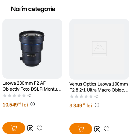
Noi în categorie
Laowa 200mm F2 AF
Venus Optics Laowa 100mm
Obiectiv Foto DSLR Montura
F2.8 2:1 Ultra Macro Obiectiv
EF
Foto DSLR Canon EF
(0)
(0)
10
.
549
lei
99
3
.
349
lei
99