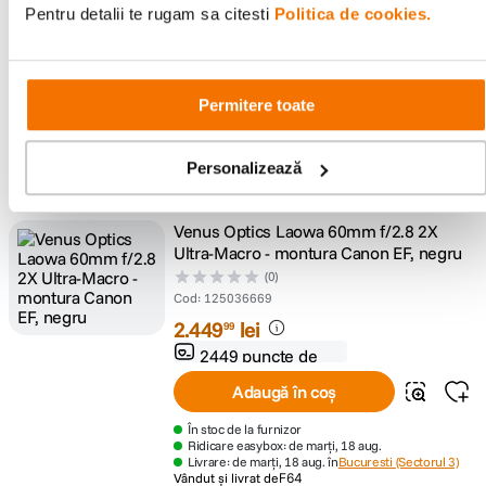
Pentru detalii te rugam sa citesti
Politica de cookies.
2
.
599
lei
99
2599 puncte de
fidelitate
Adaugă în coș
Permitere toate
În stoc în depozit
Ridicare easybox: de marți, 11 aug.
Livrare: de marți, 11 aug. în
Bucuresti (Sectorul 3)
Personalizează
Vândut și livrat de
F64
Venus Optics Laowa 60mm f/2.8 2X
Ultra-Macro - montura Canon EF, negru
(0)
Cod
:
125036669
2
.
449
lei
99
2449 puncte de
fidelitate
Adaugă în coș
În stoc de la furnizor
Ridicare easybox: de marți, 18 aug.
Livrare: de marți, 18 aug. în
Bucuresti (Sectorul 3)
Vândut și livrat de
F64