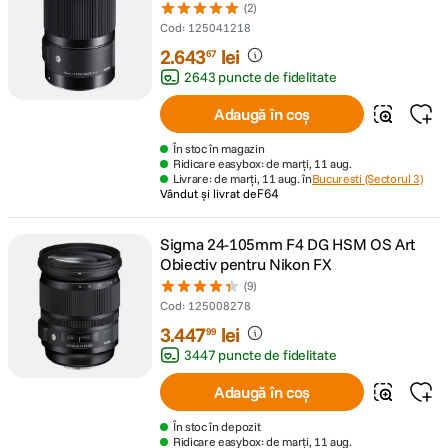
(2)
Cod
:
125041218
2
.
643
lei
67
2643 puncte de fidelitate
Adaugă în coș
În stoc în magazin
Ridicare easybox: de marți, 11 aug.
Livrare: de marți, 11 aug. în
Bucuresti (Sectorul 3)
Vândut și livrat de
F64
Sigma 24-105mm F4 DG HSM OS Art
Obiectiv pentru Nikon FX
(9)
Cod
:
125008278
3
.
447
lei
99
3447 puncte de fidelitate
Adaugă în coș
În stoc în depozit
Ridicare easybox: de marți, 11 aug.