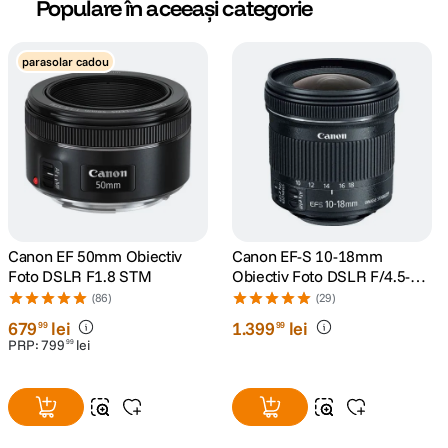
Populare în aceeași categorie
parasolar cadou
Canon EF 50mm Obiectiv
Canon EF-S 10-18mm
Foto DSLR F1.8 STM
Obiectiv Foto DSLR F/4.5-5.6
IS STM
(86)
(29)
679
lei
1
.
399
lei
99
99
PRP:
799
lei
99