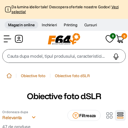
Da lumina ideilor tale! Descopera ofertele noastre Godox!
Vezi
selectia!
Magazin online
Inchirieri
Printing
Cursuri
0
0
Cont
Cauta dupa model, tipul produsului, caracteristici...
Top Cautari
Obiective foto
Obiective foto dSLR
canon g7x
1
.
Obiective foto dSLR
trepied
2
.
Ordoneaza dupa
trepied telefon
3
.
Filtreaza
Relevanta
peak design
47
de produse
4
.