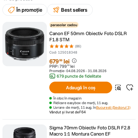
În promoție
Best sellers
canon sx740 hs
5
.
parasolar cadou
lavaliera
6
.
Canon EF 50mm Obiectiv Foto DSLR
F1.8 STM
card memorie
7
.
(86)
Cod
:
125018348
ulanzi
8
.
679
lei
99
PRP:
799
lei
99
Promoție:
04.08.2026
-
31.08.2026
insta 360
9
.
679 puncte de fidelitate
godox
Adaugă în coș
10
.
În stoc în magazin
Ridicare easybox: de marți, 11 aug.
Livrare: de marți, 11 aug. în
Bucuresti (Sectorul 3)
Vândut și livrat de
F64
Sigma 70mm Obiectiv Foto DSLR F2.8
Macro 1:1 Montura Canon EF