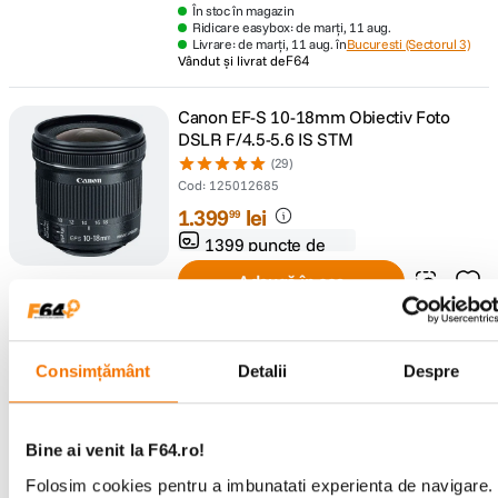
În stoc în magazin
Ridicare easybox: de marți, 11 aug.
Livrare: de marți, 11 aug. în
Bucuresti (Sectorul 3)
Vândut și livrat de
F64
Canon EF-S 10-18mm Obiectiv Foto
DSLR F/4.5-5.6 IS STM
(29)
Cod
:
125012685
1
.
399
lei
99
1399 puncte de
fidelitate
Adaugă în coș
În stoc de la furnizor
Ridicare easybox: de miercuri, 12 aug.
Livrare: de miercuri, 12 aug. în
Bucuresti (Sectorul 3)
Vândut și livrat de
F64
Consimțământ
Detalii
Despre
Nikon 50mm f/1.4G - Obiectiv AF-S
NIKKOR
Bine ai venit la F64.ro!
(38)
Folosim cookies pentru a imbunatati experienta de navigare.
Cod
:
10406371