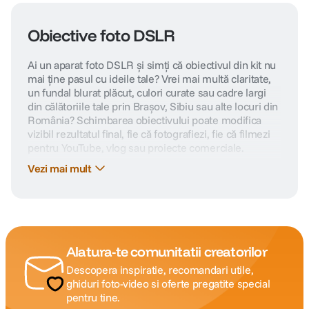
Obiective foto DSLR
Ai un aparat foto DSLR și simți că obiectivul din kit nu
mai ține pasul cu ideile tale? Vrei mai multă claritate,
un fundal blurat plăcut, culori curate sau cadre largi
din călătoriile tale prin Brașov, Sibiu sau alte locuri din
România? Schimbarea obiectivului poate modifica
vizibil rezultatul final, fie că fotografiezi, fie că filmezi
pentru YouTube, vlog sau proiecte comerciale.
Vezi mai mult
Pe f64.ro găsești obiective DSLR compatibile cu
Canon, Nikon, Pentax și alte monturi populare,
potrivite pentru aparate entry-level, dar și pentru
echipamente profesionale. Alegerea corectă îți oferă
control asupra compoziției, luminii și profunzimii de
câmp.
Alatura-te comunitatii creatorilor
De ce să schimbi obiectivul camerei tale
Descopera inspiratie, recomandari utile,
DSLR?
ghiduri foto-video si oferte pregatite special
pentru tine.