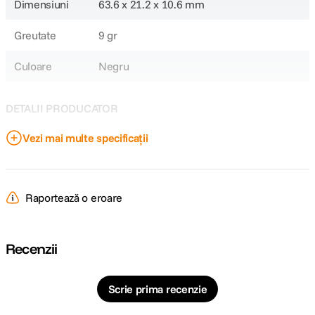
Dimensiuni
63.6 x 21.2 x 10.6 mm
Greutate
9 gr
Culoare
Negru
DETALII PRODUCATOR
Vezi mai multe specificații
Cod producator
102929
Raportează o eroare
Recenzii
Scrie prima recenzie