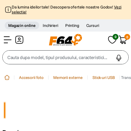
Da lumina ideilor tale! Descopera ofertele noastre Godox!
Vezi
selectia!
Magazin online
Inchirieri
Printing
Cursuri
0
0
Cont
Cauta dupa model, tipul produsului, caracteristici...
Top Cautari
Accesorii foto
Memorii externe
Stick-uri USB
Trans
canon g7x
1
.
trepied
2
.
trepied telefon
3
.
peak design
4
.