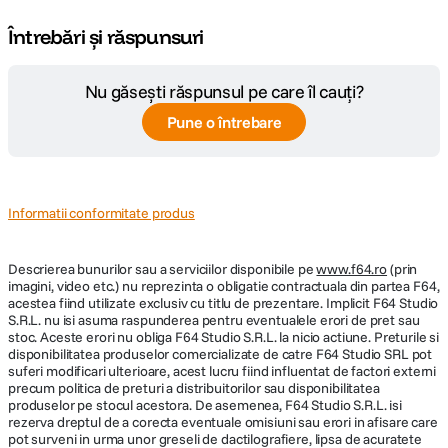
Întrebări și răspunsuri
Nu găsești răspunsul pe care îl cauți?
Pune o întrebare
Informatii conformitate produs
Descrierea bunurilor sau a serviciilor disponibile pe
www.f64.ro
(prin
imagini, video etc.) nu reprezinta o obligatie contractuala din partea F64,
acestea fiind utilizate exclusiv cu titlu de prezentare. Implicit F64 Studio
S.R.L. nu isi asuma raspunderea pentru eventualele erori de pret sau
stoc. Aceste erori nu obliga F64 Studio S.R.L. la nicio actiune. Preturile si
disponibilitatea produselor comercializate de catre F64 Studio SRL pot
suferi modificari ulterioare, acest lucru fiind influentat de factori externi
precum politica de preturi a distribuitorilor sau disponibilitatea
produselor pe stocul acestora. De asemenea, F64 Studio S.R.L. isi
rezerva dreptul de a corecta eventuale omisiuni sau erori in afisare care
pot surveni in urma unor greseli de dactilografiere, lipsa de acuratete