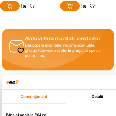
Alatura-te comunitatii creatorilor
Descopera inspiratie, recomandari utile,
ghiduri foto-video si oferte pregatite special
pentru tine.
Consultanta
Livrare gratuita pe
specializata
499lei
Consimțământ
Detalii
Comenzi si livrare
Bine ai venit la F64.ro!