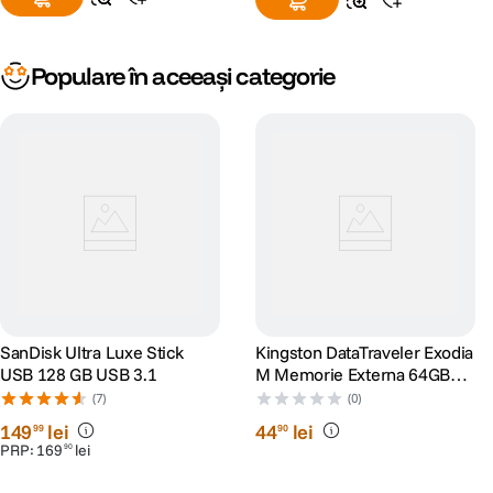
Populare în aceeași categorie
SanDisk Ultra Luxe Stick
Kingston DataTraveler Exodia
USB 128 GB USB 3.1
M Memorie Externa 64GB
USB 3.2
(7)
(0)
149
lei
44
lei
99
90
PRP:
169
lei
90