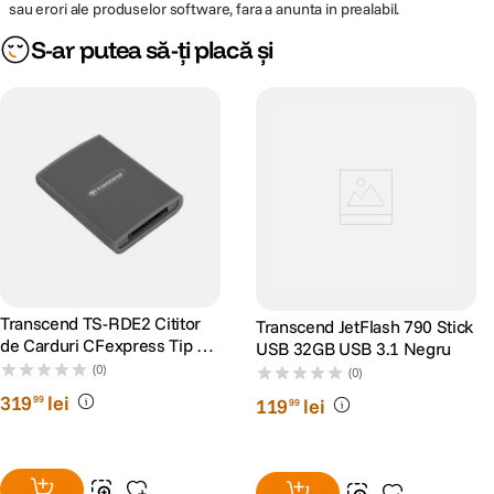
sau erori ale produselor software, fara a anunta in prealabil.
S-ar putea să-ți placă și
Transcend TS-RDE2 Cititor
Transcend JetFlash 790 Stick
de Carduri CFexpress Tip B
USB 32GB USB 3.1 Negru
USB 3.2 Gen 2x2 Tip C
(0)
(0)
319
lei
99
119
lei
99