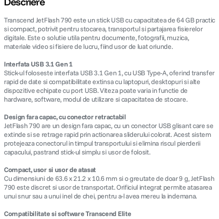
Descriere
Transcend JetFlash 790 este un stick USB cu capacitatea de 64 GB practic
canon sx740 hs
5
.
si compact, potrivit pentru stocarea, transportul si partajarea fisierelor
digitale. Este o solutie utila pentru documente, fotografii, muzica,
lavaliera
6
.
materiale video si fisiere de lucru, fiind usor de luat oriunde.
Interfata USB 3.1 Gen 1
card memorie
7
.
Stick-ul foloseste interfata USB 3.1 Gen 1, cu USB Type-A, oferind transfer
rapid de date si compatibilitate extinsa cu laptopuri, desktopuri si alte
dispozitive echipate cu port USB. Viteza poate varia in functie de
dji mic mini
8
.
hardware, software, modul de utilizare si capacitatea de stocare.
dji osmo
9
.
Design fara capac, cu conector retractabil
JetFlash 790 are un design fara capac, cu un conector USB glisant care se
extinde si se retrage rapid prin actionarea sliderului colorat. Acest sistem
insta 360
10
.
protejeaza conectorul in timpul transportului si elimina riscul pierderii
capacului, pastrand stick-ul simplu si usor de folosit.
Compact, usor si usor de atasat
Cu dimensiuni de 63.6 x 21.2 x 10.6 mm si o greutate de doar 9 g, JetFlash
790 este discret si usor de transportat. Orificiul integrat permite atasarea
unui snur sau a unui inel de chei, pentru a-l avea mereu la indemana.
Compatibilitate si software Transcend Elite