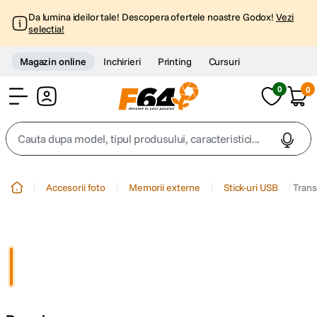
Da lumina ideilor tale! Descopera ofertele noastre Godox!
Vezi
selectia!
Magazin online
Inchirieri
Printing
Cursuri
0
0
Cont
Cauta dupa model, tipul produsului, caracteristici...
Top Cautari
Accesorii foto
Memorii externe
Stick-uri USB
Trans
canon g7x
1
.
trepied
2
.
trepied telefon
3
.
peak design
4
.