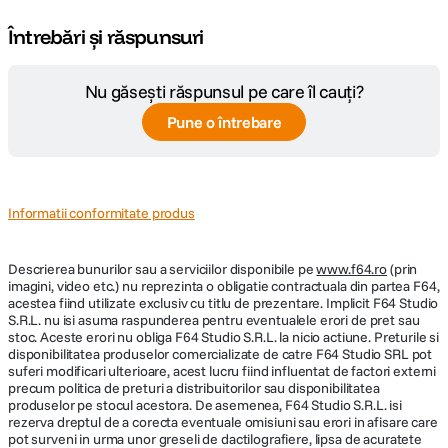
Întrebări și răspunsuri
Nu găsești răspunsul pe care îl cauți?
Pune o întrebare
Informatii conformitate produs
Descrierea bunurilor sau a serviciilor disponibile pe
www.f64.ro
(prin
imagini, video etc.) nu reprezinta o obligatie contractuala din partea F64,
acestea fiind utilizate exclusiv cu titlu de prezentare. Implicit F64 Studio
S.R.L. nu isi asuma raspunderea pentru eventualele erori de pret sau
stoc. Aceste erori nu obliga F64 Studio S.R.L. la nicio actiune. Preturile si
disponibilitatea produselor comercializate de catre F64 Studio SRL pot
suferi modificari ulterioare, acest lucru fiind influentat de factori externi
precum politica de preturi a distribuitorilor sau disponibilitatea
produselor pe stocul acestora. De asemenea, F64 Studio S.R.L. isi
rezerva dreptul de a corecta eventuale omisiuni sau erori in afisare care
pot surveni in urma unor greseli de dactilografiere, lipsa de acuratete