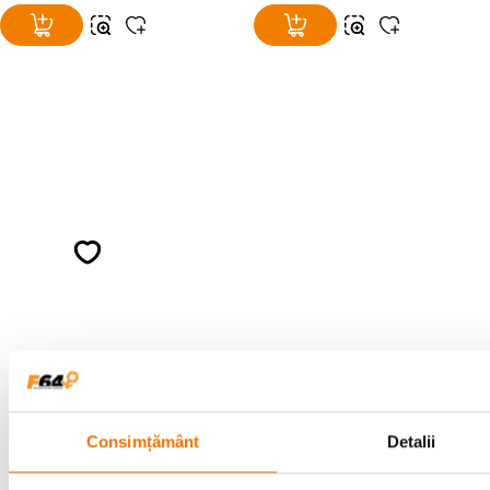
Alatura-te comunitatii creatorilor
Descopera inspiratie, recomandari utile,
ghiduri foto-video si oferte pregatite special
pentru tine.
Consultanta
Livrare gratuita pe
specializata
499lei
Consimțământ
Detalii