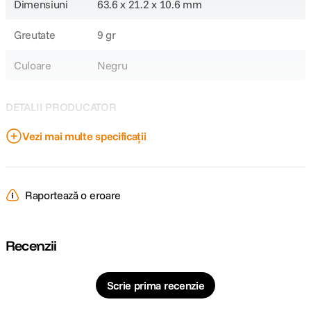
Dimensiuni
63.6 x 21.2 x 10.6 mm
Greutate
9 gr
Culoare
Negru
DETALII PRODUCATOR
Vezi mai multe specificații
Cod producator
102928
Raportează o eroare
Recenzii
Scrie prima recenzie