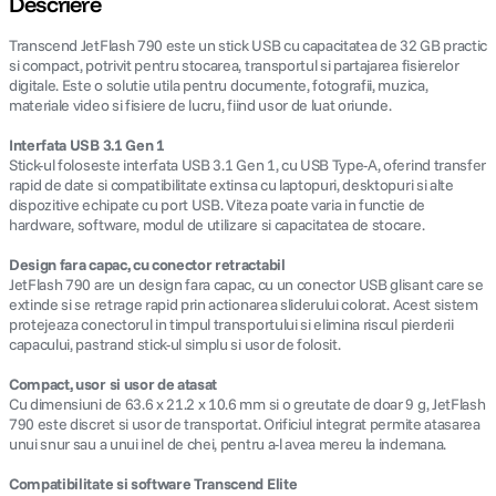
Descriere
Transcend JetFlash 790 este un stick USB cu capacitatea de 32 GB practic
canon sx740 hs
5
.
si compact, potrivit pentru stocarea, transportul si partajarea fisierelor
digitale. Este o solutie utila pentru documente, fotografii, muzica,
lavaliera
6
.
materiale video si fisiere de lucru, fiind usor de luat oriunde.
Interfata USB 3.1 Gen 1
card memorie
7
.
Stick-ul foloseste interfata USB 3.1 Gen 1, cu USB Type-A, oferind transfer
rapid de date si compatibilitate extinsa cu laptopuri, desktopuri si alte
dispozitive echipate cu port USB. Viteza poate varia in functie de
ulanzi
8
.
hardware, software, modul de utilizare si capacitatea de stocare.
insta 360
9
.
Design fara capac, cu conector retractabil
JetFlash 790 are un design fara capac, cu un conector USB glisant care se
extinde si se retrage rapid prin actionarea sliderului colorat. Acest sistem
godox
10
.
protejeaza conectorul in timpul transportului si elimina riscul pierderii
capacului, pastrand stick-ul simplu si usor de folosit.
Compact, usor si usor de atasat
Cu dimensiuni de 63.6 x 21.2 x 10.6 mm si o greutate de doar 9 g, JetFlash
790 este discret si usor de transportat. Orificiul integrat permite atasarea
unui snur sau a unui inel de chei, pentru a-l avea mereu la indemana.
Compatibilitate si software Transcend Elite