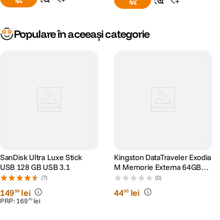
Populare în aceeași categorie
SanDisk Ultra Luxe Stick
Kingston DataTraveler Exodia
USB 128 GB USB 3.1
M Memorie Externa 64GB
USB 3.2
(7)
(0)
149
lei
44
lei
99
90
PRP:
169
lei
90