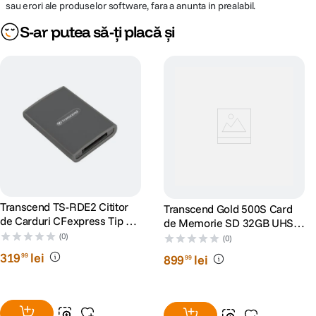
sau erori ale produselor software, fara a anunta in prealabil.
S-ar putea să-ți placă și
Transcend TS-RDE2 Cititor
Transcend Gold 500S Card
de Carduri CFexpress Tip B
de Memorie SD 32GB UHS-I
USB 3.2 Gen 2x2 Tip C
U1 V30 R95/W60
(0)
(0)
319
lei
99
899
lei
99