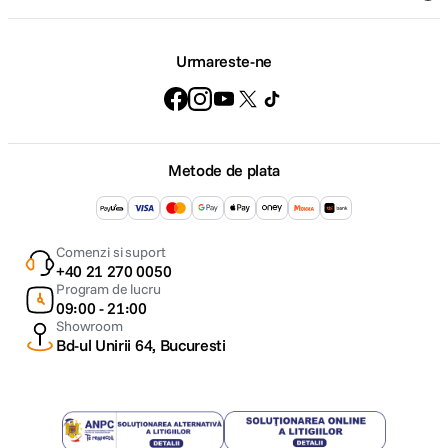
Comenzi si livrare
Suport
Service si garantii
F64 Studio
Urmareste-ne
Metode de plata