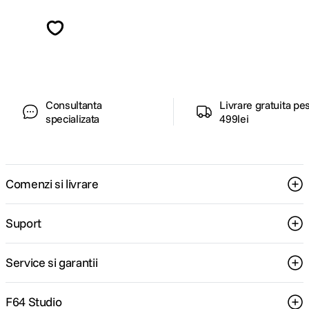
calitate.
Cursuri & workshop-uri
Invata de la profesionisti, pas cu pas.
Alatura-te comunitatii creatorilor
Descopera inspiratie, recomandari utile,
ghiduri foto-video si oferte pregatite special
pentru tine.
Consultanta
Livrare gratuita pe
specializata
499lei