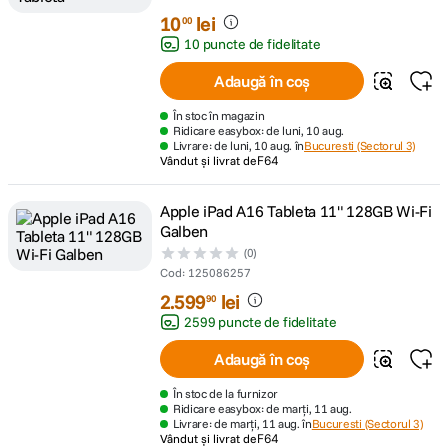
10
lei
00
10 puncte de fidelitate
Adaugă în coș
În stoc în magazin
Ridicare easybox: de luni, 10 aug.
Livrare: de luni, 10 aug. în
Bucuresti (Sectorul 3)
Vândut și livrat de
F64
Apple iPad A16 Tableta 11" 128GB Wi-Fi
Galben
(0)
Cod
:
125086257
2
.
599
lei
90
2599 puncte de fidelitate
Adaugă în coș
În stoc de la furnizor
Ridicare easybox: de marți, 11 aug.
Livrare: de marți, 11 aug. în
Bucuresti (Sectorul 3)
Vândut și livrat de
F64