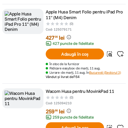
Apple Husa Smart Folio pentru iPad Pro
11" (M4) Denim
(0)
Cod
:
125079171
427
lei
00
427 puncte de fidelitate
Adaugă în coș
În stoc de la furnizor
Ridicare easybox: de marți, 11 aug.
Livrare: de marți, 11 aug. în
Bucuresti (Sectorul 3)
Vândut și livrat de
F64
Wacom Husa pentru MovinkPad 11
(0)
Cod
:
125094210
259
lei
90
259 puncte de fidelitate
Adaugă în coș