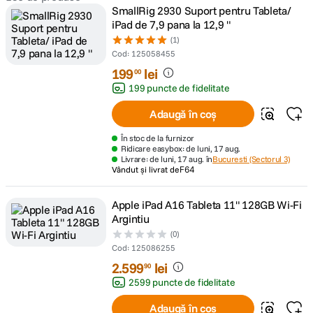
SmallRig 2930 Suport pentru Tableta/
iPad de 7,9 pana la 12,9 "
lavaliera
5
.
(1)
Cod
:
125058455
canon sx740 hs
6
.
199
lei
00
199 puncte de fidelitate
card memorie
7
.
Adaugă în coș
sony fx
8
.
În stoc de la furnizor
Ridicare easybox: de luni, 17 aug.
Livrare: de luni, 17 aug. în
Bucuresti (Sectorul 3)
dji mic mini
9
.
Vândut și livrat de
F64
dji osmo pocket 4
10
.
Apple iPad A16 Tableta 11" 128GB Wi-Fi
Argintiu
(0)
Cod
:
125086255
2
.
599
lei
90
2599 puncte de fidelitate
Adaugă în coș