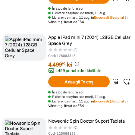
În stoc de la furnizor
Ridicare easybox: de marți, 11 aug.
Livrare: de marți, 11 aug. în
Bucuresti (Sectorul 3)
Vândut și livrat de
F64
Apple iPad mini 7 (2024) 128GB Cellular
Space Grey
(0)
Cod
:
125083345
4
.
499
lei
90
4499 puncte de fidelitate
Adaugă în coș
În stoc de la furnizor
Ridicare easybox: de marți, 11 aug.
Livrare: de marți, 11 aug. în
Bucuresti (Sectorul 3)
Vândut și livrat de
F64
Nowsonic Spin Doctor Suport Tableta
(0)
Cod
:
125068156