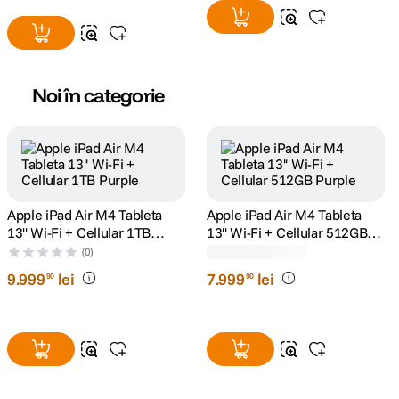
SmallRig 2930 Suport pentru
Wacom Husa pentru
Tableta/ iPad de 7,9 pana la
MovinkPad 11
12,9 "
(1)
(0)
199
lei
259
lei
00
90
Noi în categorie