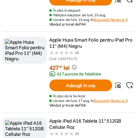
În stoc în depozit
Ridicare easybox: de luni, 10 aug.
Livrare: de luni, 10 aug. în
Bucuresti (Sectorul 3)
Vândut și livrat de
F64
Apple Husa Smart Folio pentru iPad Pro
11" (M4) Negru
(0)
Cod
:
125079170
427
lei
00
427 puncte de fidelitate
Adaugă în coș
În stoc de la furnizor
Livrare: de luni, 17 aug. în
Bucuresti (Sectorul 3)
Vândut și livrat de
F64
Apple iPad A16 Tableta 11" 512GB
Cellular Roz
(0)