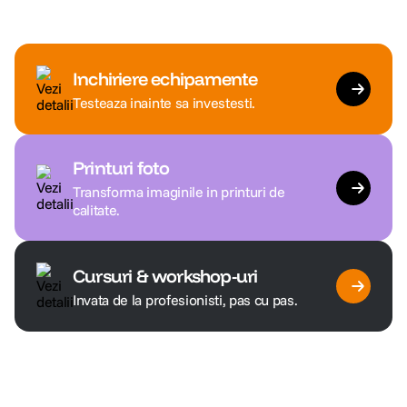
Apple iPad Air M4 Tableta
Apple iPad Air M4 Tableta
13'' Wi-Fi + Cellular 1TB
13'' Wi-Fi + Cellular 512GB
Purple
Purple
(0)
(0)
9
.
999
lei
7
.
999
lei
90
90
Inchiriere echipamente
Testeaza inainte sa investesti.
Printuri foto
Transforma imaginile in printuri de