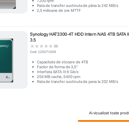
7200 rpm
Rata de transfer sustinuta de pâna la 242 MB/s
2,5 milioane de ore MTTF
Synology HAT3300-4T HDD Intern NAS 4TB SATA II
3.5
(0)
Cod
:
125071500
Capacitate de stocare de 4TB
Factor de forma de 3,5"
Interfata SATA III 6 Gb/s
256 MB cache, 5400 rpm
Rata de transfer sustinuta de pana la 202 MB/s
Ai vizualizat toate pro