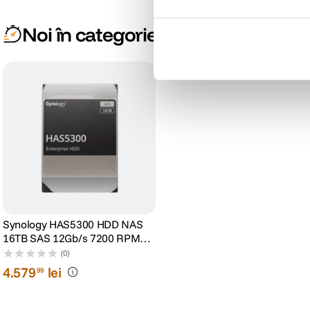
Noi în categorie
Synology HAS5300 HDD NAS
16TB SAS 12Gb/s 7200 RPM
512MB Cache
(0)
4
.
579
lei
99