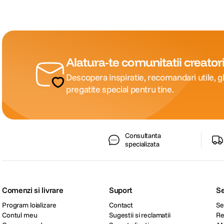
Alatura-te comunitatii creatori
Descopera inspiratie, recomandari utile, gh
pregatite special pentru tine.
Consultanta
specializata
Comenzi si livrare
Suport
Se
Program loializare
Contact
Se
Contul meu
Sugestii si reclamatii
Re