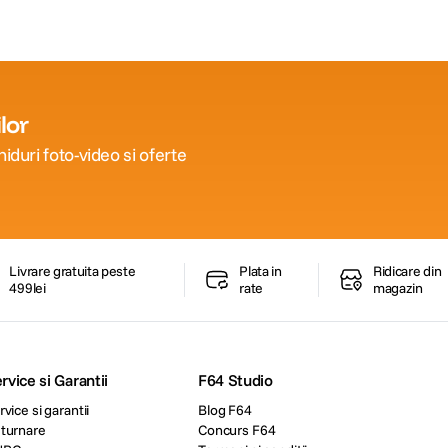
lor
iduri foto-video si oferte
Livrare gratuita peste
Plata in
Ridicare din
499lei
rate
magazin
rvice si Garantii
F64 Studio
rvice si garantii
Blog F64
turnare
Concurs F64