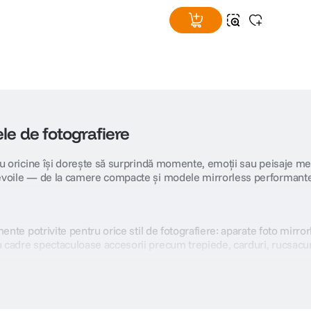
le de fotografiere
u oricine își dorește să surprindă momente, emoții sau peisaje mem
voile — de la camere compacte și modele mirrorless performante, p
nte potrivite pentru orice stil de fotografiere: aparate foto mirror
dre spectaculoase accesorii precum trepiede, carduri, rucsacuri și 
importanți. În primul rând, ia în considerare tipul de fotografie pe 
menea, contează compatibilitatea cu obiectivele și performanța în lu