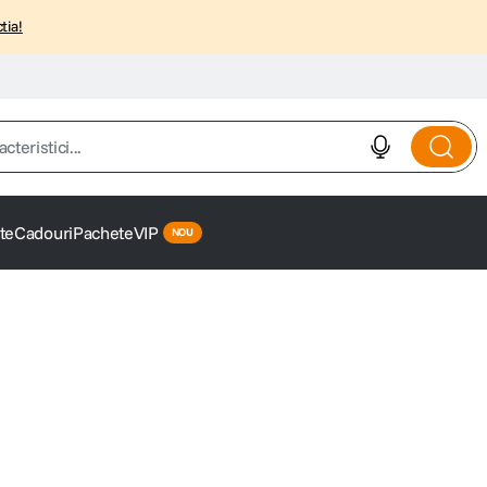
tia!
istici...
te
Cadouri
Pachete
VIP