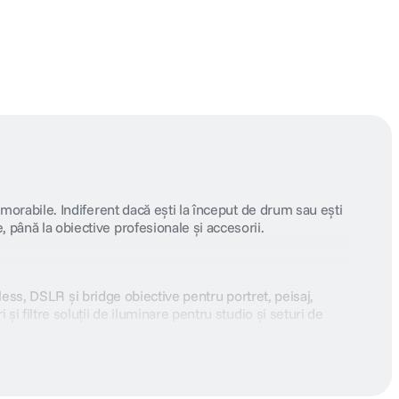
orabile. Indiferent dacă ești la început de drum sau ești
ână la obiective profesionale și accesorii.
less, DSLR și bridge obiective pentru portret, peisaj,
filtre soluții de iluminare pentru studio și seturi de
care vrei să îl practici — camerele destinate evenimentelor,
mină slabă, precum și stabilizarea, autonomia și