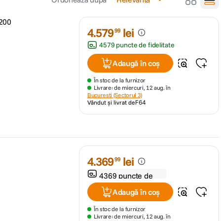
200
4
.
579
lei
99
4579 puncte de fidelitate
Adaugă în coș
În stoc de la furnizor
Livrare: de miercuri, 12 aug. în
Bucuresti (Sectorul 3)
Vândut și livrat de
F64
4
.
369
lei
99
4369 puncte de
fidelitate
Adaugă în coș
În stoc de la furnizor
Livrare: de miercuri, 12 aug. în