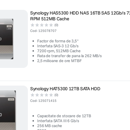
Synology HAS5300 HDD NAS 16TB SAS 12Gb/s 7
RPM 512MB Cache
(0)
Cod
:
125078707
Factor de forma de 3,5"
Interfata SAS-3 12 Gb/s
7200 rpm, 512MB Cache
Rata de transfer de pana la 262 MB/s
2,5 milioane de ore MTBF
Synology HAT5300 12TB SATA HDD
(0)
Cod
:
125071415
Capacitate de stocare de 12TB
Interfata SATA III 6 Gb/s
256 MB cache