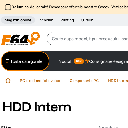
Da lumina ideilor tale! Descopera ofertele noastre Godox!
Vezi selec
Magazin online
Inchirieri
Printing
Cursuri
Cauta dupa model, tipul produsului, caracter
Top Cautari
Toate categoriile
Noutati
Consignatie
Resigila
canon g7x
1
.
PC si editare foto-video
Componente PC
HDD Intern
trepied
2
.
trepied telefon
3
.
HDD Intern
peak design
4
.
canon sx740 hs
5
.
Filtre
3
produse