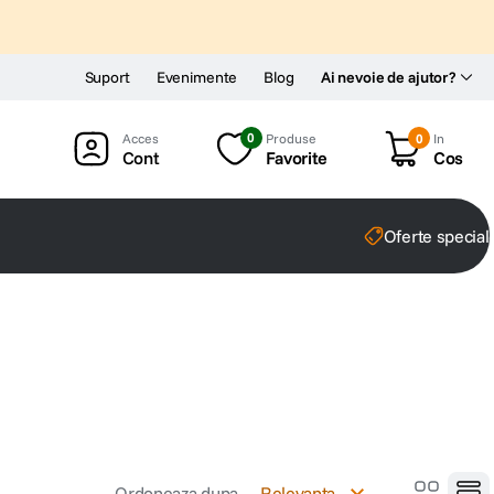
Suport
Evenimente
Blog
Ai nevoie de ajutor?
0
Produse
0
In
Cont
Favorite
Cos
Oferte special
Ordoneaza dupa
Relevanta