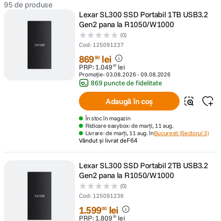
95
de produse
Lexar SL300 SSD Portabil 1TB USB3.2
canon sx740 hs
5
.
Gen2 pana la R1050/W1000
(0)
lavaliera
Cod
:
125091237
6
.
869
lei
90
PRP:
1
.
049
lei
sony fx
90
7
.
Promoție:
03.08.2026
-
09.08.2026
869 puncte de fidelitate
card memorie
8
.
Adaugă în coș
dji mic mini
9
.
În stoc în magazin
Ridicare easybox: de marți, 11 aug.
Livrare: de marți, 11 aug. în
Bucuresti (Sectorul 3)
dji osmo
10
.
Vândut și livrat de
F64
Lexar SL300 SSD Portabil 2TB USB3.2
Gen2 pana la R1050/W1000
(0)
Cod
:
125091236
1
.
599
lei
00
PRP:
1
.
809
lei
99