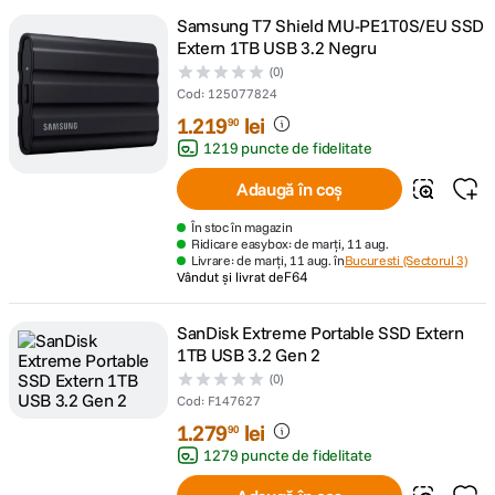
Samsung T7 Shield MU-PE1T0S/EU SSD
Extern 1TB USB 3.2 Negru
(0)
Cod
:
125077824
1
.
219
lei
90
1219 puncte de fidelitate
Adaugă în coș
În stoc în magazin
Ridicare easybox: de marți, 11 aug.
Livrare: de marți, 11 aug. în
Bucuresti (Sectorul 3)
Vândut și livrat de
F64
SanDisk Extreme Portable SSD Extern
1TB USB 3.2 Gen 2
(0)
Cod
:
F147627
1
.
279
lei
90
1279 puncte de fidelitate