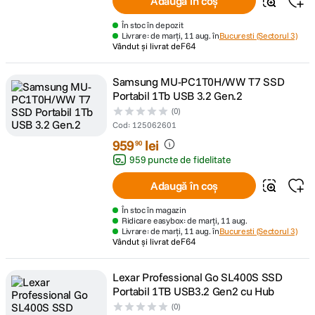
Adaugă în coș
În stoc în depozit
Livrare: de marți, 11 aug. în
Bucuresti (Sectorul 3)
Vândut și livrat de
F64
Samsung MU-PC1T0H/WW T7 SSD
Portabil 1Tb USB 3.2 Gen.2
(0)
Cod
:
125062601
959
lei
90
959 puncte de fidelitate
Adaugă în coș
În stoc în magazin
Ridicare easybox: de marți, 11 aug.
Livrare: de marți, 11 aug. în
Bucuresti (Sectorul 3)
Vândut și livrat de
F64
Lexar Professional Go SL400S SSD
Portabil 1TB USB3.2 Gen2 cu Hub
(0)