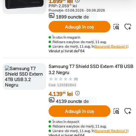
1
.
899
lei
PRP:
2
.
059
lei
90
Promoție:
03.08.2026
-
09.08.2026
1899 puncte de
fidelitate
Adaugă în coș
În stoc în magazin
Ridicare easybox: de marți, 11 aug.
Livrare: de marți, 11 aug. în
Bucuresti (Sectorul 3)
Vândut și livrat de
F64
Samsung T7 Shield SSD Extern 4TB USB
3.2 Negru
(0)
Cod
:
125082643
4
.
139
lei
90
4139 puncte de
fidelitate
Adaugă în coș
În stoc în depozit
Ridicare easybox: de marți, 11 aug.
Livrare: de marți, 11 aug. în
Bucuresti (Sectorul 3)
Vândut și livrat de
F64