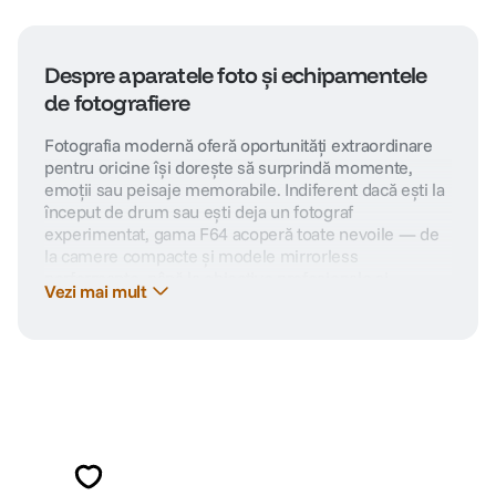
Despre aparatele foto și echipamentele
de fotografiere
Fotografia modernă oferă oportunități extraordinare
pentru oricine își dorește să surprindă momente,
emoții sau peisaje memorabile. Indiferent dacă ești la
început de drum sau ești deja un fotograf
experimentat, gama F64 acoperă toate nevoile — de
la camere compacte și modele mirrorless
performante, până la obiective profesionale și
Vezi mai mult
accesorii.
Ce sunt aparatele foto?
În acest departament găsești o selecție variată de
echipamente potrivite pentru orice stil de
Alatura-te comunitatii creatorilor
fotografiere: aparate foto mirrorless, DSLR și bridge
obiective pentru portret, peisaj, evenimente sau
Descopera inspiratie, recomandari utile,
natură drone și camere de acțiune pentru cadre
ghiduri foto-video si oferte pregatite special
spectaculoase accesorii precum trepiede, carduri,