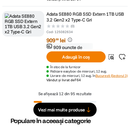
Adata SE880 RGB SSD Extern 1TB USB
3.2 Gen2 x2 Type-C Gri
(0)
Cod
:
125082634
909
lei
99
909 puncte de
fidelitate
Adaugă în coș
În stoc de la furnizor
Ridicare easybox: de miercuri, 12 aug.
Livrare: de miercuri, 12 aug. în
Bucuresti (Sectorul 3)
Vândut și livrat de
F64
Se afișează
12 din 95 rezultate
Vezi mai multe produse
Populare în aceeași categorie