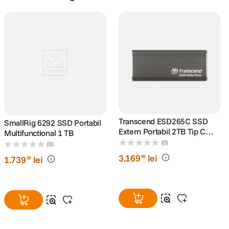
Transcend ESD265C SSD
SmallRig 6292 SSD Portabil
Extern Portabil 2TB Tip C
Multifunctional 1 TB
USB 10Gbps
(0)
(0)
3
.
169
lei
99
1
.
739
lei
99