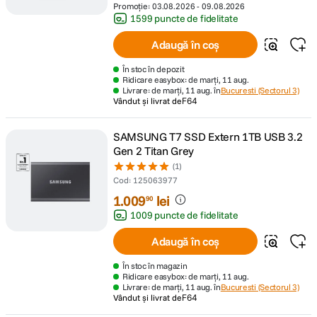
Promoție:
03.08.2026
-
09.08.2026
1599 puncte de fidelitate
Adaugă în coș
În stoc în depozit
Ridicare easybox: de marți, 11 aug.
Livrare: de marți, 11 aug. în
Bucuresti (Sectorul 3)
Vândut și livrat de
F64
SAMSUNG T7 SSD Extern 1TB USB 3.2
Gen 2 Titan Grey
(1)
Cod
:
125063977
1
.
009
lei
90
1009 puncte de fidelitate
Adaugă în coș
În stoc în magazin
Ridicare easybox: de marți, 11 aug.
Livrare: de marți, 11 aug. în
Bucuresti (Sectorul 3)
Vândut și livrat de
F64