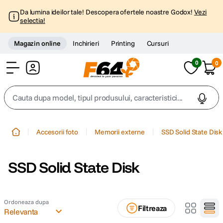
Da lumina ideilor tale! Descopera ofertele noastre Godox!
Vezi
selectia!
Magazin online
Inchirieri
Printing
Cursuri
0
0
Cont
Cauta dupa model, tipul produsului, caracteristici...
Top Cautari
Accesorii foto
Memorii externe
SSD Solid State Disk
canon g7x
1
.
SSD Solid State Disk
trepied
2
.
trepied telefon
3
.
Ordoneaza dupa
Filtreaza
Relevanta
peak design
4
.