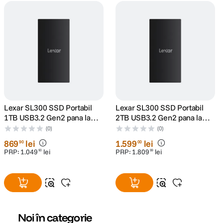
Lexar SL300 SSD Portabil
Lexar SL300 SSD Portabil
1TB USB3.2 Gen2 pana la
2TB USB3.2 Gen2 pana la
R1050/W1000
R1050/W1000
(0)
(0)
869
lei
1
.
599
lei
90
00
PRP:
1
.
049
lei
PRP:
1
.
809
lei
90
99
Noi în categorie