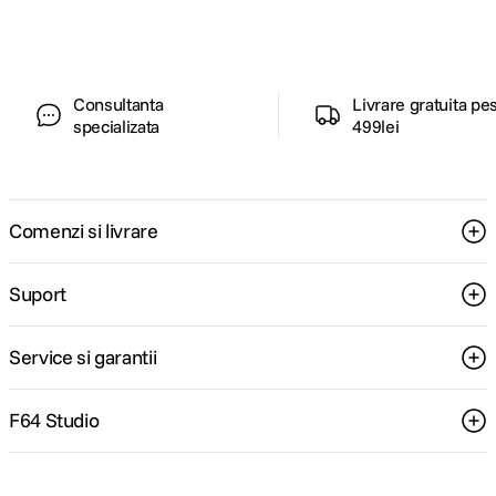
pentru tine.
rucsacuri și filtre soluții de iluminare pentru studio și
seturi de product photography
Alegerea aparatului foto potrivit depinde de câțiva
factori importanți. În primul rând, ia în considerare
Consultanta
Livrare gratuita pe
tipul de fotografie pe care vrei să îl practici —
specializata
499lei
camerele destinate evenimentelor, vloggingului sau
naturii au caracteristici diferite. De asemenea,
contează compatibilitatea cu obiectivele și
performanța în lumină slabă, precum și stabilizarea,
autonomia și dimensiunile echipamentului.
Comenzi si livrare
Suport
Service si garantii
F64 Studio
Loading...