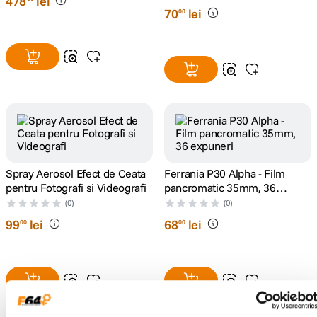
478
lei
70
lei
00
Spray Aerosol Efect de Ceata
Ferrania P30 Alpha - Film
pentru Fotografi si Videografi
pancromatic 35mm, 36
expuneri
(0)
(0)
99
lei
68
lei
00
00