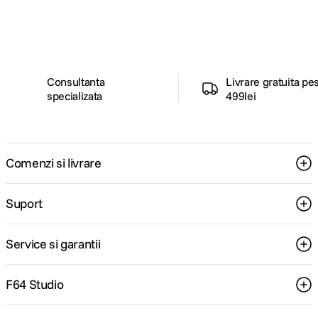
ghiduri foto-video si oferte pregatite special
pentru tine.
Consultanta
Livrare gratuita pe
specializata
499lei
Comenzi si livrare
Suport
Service si garantii
F64 Studio