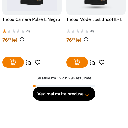
Tricou Camera Pulse L Negru
Tricou Model Just Shoot It - L
(1)
(0)
76
lei
76
lei
00
00
Se afișează
12 din 296 rezultate
Vezi mai multe produse
Alatura-te comunitatii creatorilor
Descopera inspiratie, recomandari utile,