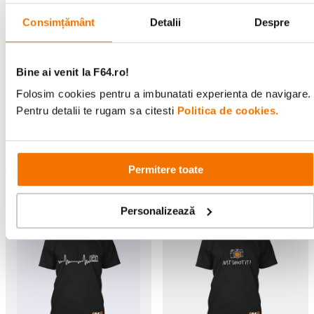
Consimțământ
Detalii
Despre
Compard R09 Revelator
Rama Foto Cornice Orange
Bine ai venit la F64.ro!
Concentrat Film Alb/Negru
TY1446 din Lemn 10x15
125ml
Folosim cookies pentru a imbunatati experienta de navigare.
(0)
(0)
Pentru detalii te rugam sa citesti
Politica de cookies.
41
lei
25
lei
00
00
Permitere toate
Personalizează