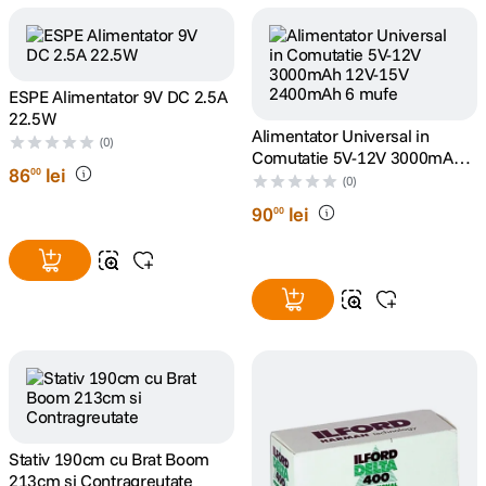
canon sx740 hs
5
.
ESPE Alimentator 9V DC 2.5A
lavaliera
6
.
22.5W
Alimentator Universal in
(0)
card memorie
7
.
Comutatie 5V-12V 3000mAh
86
lei
00
12V-15V 2400mAh 6 mufe
(0)
ulanzi
8
.
90
lei
00
insta 360
9
.
godox
10
.
Stativ 190cm cu Brat Boom
213cm si Contragreutate