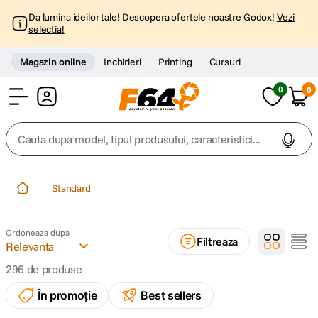
Da lumina ideilor tale! Descopera ofertele noastre Godox!
Vezi
selectia!
Magazin online
Inchirieri
Printing
Cursuri
0
0
Cont
Cauta dupa model, tipul produsului, caracteristici...
Top Cautari
Standard
canon g7x
1
.
Ordoneaza dupa
Filtreaza
trepied
Relevanta
2
.
296
de produse
trepied telefon
3
.
În promoție
Best sellers
peak design
4
.