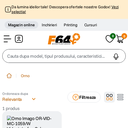
Da lumina ideilor tale! Descopera ofertele noastre Godox!
Vezi
selectia!
Magazin online
Inchirieri
Printing
Cursuri
0
0
Cont
Cauta dupa model, tipul produsului, caracteristici...
Top Cautari
Orno
canon g7x
1
.
Ordoneaza dupa
Filtreaza
trepied
Relevanta
2
.
1
produs
trepied telefon
3
.
peak design
4
.