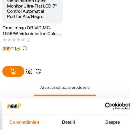
lavaliera
5
.
canon sx740 hs
6
.
Orno Imago OR-VID-MC-
1059/W Videointerfon Color
Monitor Ultra-Plat LCD 7"
card memorie
(0)
7
.
Control Automat al Portilor
399
lei
90
Alb/Negru
sony fx
8
.
dji mic mini
9
.
dji osmo pocket 4
10
.
Ai vizualizat toate produsele
Alatura-te comunitatii creatorilor
Descopera inspiratie, recomandari utile,
Consimțământ
Detalii
Despre
ghiduri foto-video si oferte pregatite special