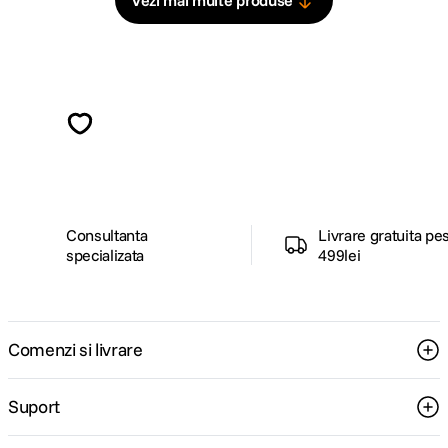
Vezi mai multe produse
Alatura-te comunitatii creatorilor
Descopera inspiratie, recomandari utile,
ghiduri foto-video si oferte pregatite special
pentru tine.
Consultanta
Livrare gratuita pe
specializata
499lei
Comenzi si livrare
Suport