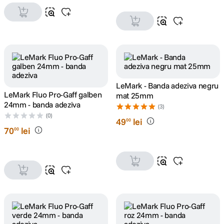
LeMark - Banda adeziva negru
LeMark Fluo Pro-Gaff galben
mat 25mm
24mm - banda adeziva
(3)
(0)
49
lei
00
70
lei
00