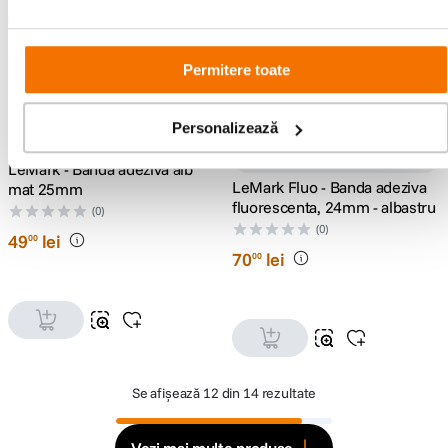
Permitere toate
Personalizează
LeMark - Banda adeziva alb
LeMark Fluo - Banda adeziva
mat 25mm
fluorescenta, 24mm - albastru
(0)
(0)
49
lei
00
70
lei
00
Se afișează
12 din 14 rezultate