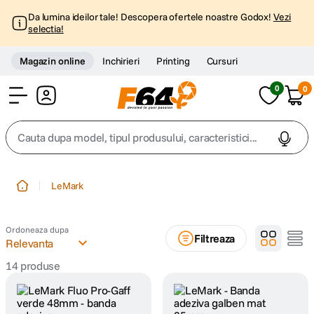
Da lumina ideilor tale! Descopera ofertele noastre Godox!
Vezi
selectia!
Magazin online
Inchirieri
Printing
Cursuri
0
0
Cont
Cauta dupa model, tipul produsului, caracteristici...
Top Cautari
LeMark
canon g7x
1
.
Ordoneaza dupa
Filtreaza
trepied
Relevanta
2
.
14
produse
trepied telefon
3
.
peak design
4
.