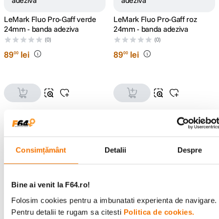
LeMark Fluo Pro-Gaff verde
LeMark Fluo Pro-Gaff roz
24mm - banda adeziva
24mm - banda adeziva
(0)
(0)
89
lei
89
lei
00
00
Consimțământ
Detalii
Despre
BGT BongoTies Set Elastice
LeMark Fluo Pro-Gaff roz
Cauciuc
48mm - banda adeziva
(0)
Bine ai venit la F64.ro!
(0)
55
lei
00
141
lei
00
Folosim cookies pentru a imbunatati experienta de navigare.
Pentru detalii te rugam sa citesti
Politica de cookies.