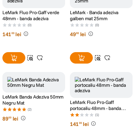
LeMark Fluo Pro-Gaff verde
LeMark - Banda adeziva
canon sx740 hs
5
.
48mm - banda adeziva
galben mat 25mm
(0)
(0)
lavaliera
6
.
141
lei
49
lei
00
00
sony fx
7
.
card memorie
8
.
dji mic mini
9
.
dji osmo
10
.
LeMark Banda Adeziva 50mm
LeMark Fluo Pro-Gaff
Negru Mat
portocaliu 48mm - banda
(2)
adeziva
(1)
89
lei
00
141
lei
00