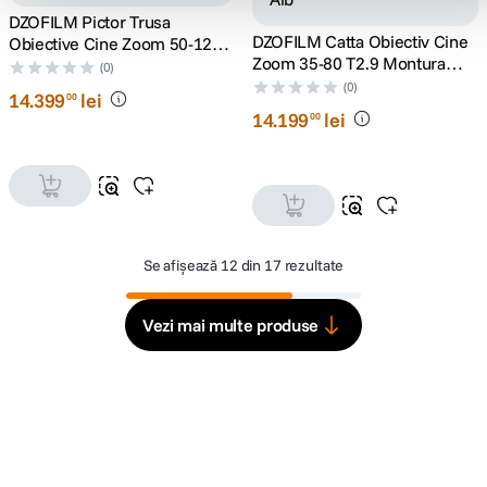
DZOFILM Pictor Trusa
DZOFILM Catta Obiectiv Cine
Obiective Cine Zoom 50-125
Zoom 35-80 T2.9 Montura
si 20-55 T2.8 Negru
(0)
Sony E Alb
(0)
14
.
399
lei
00
14
.
199
lei
00
Se afișează
12 din 17 rezultate
Vezi mai multe produse
Alatura-te comunitatii creatorilor
Descopera inspiratie, recomandari utile,
ghiduri foto-video si oferte pregatite special
pentru tine.