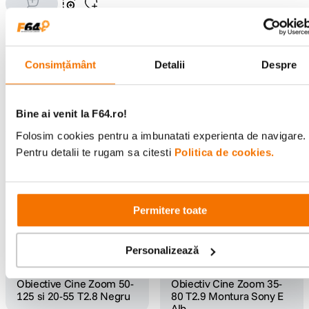
Consimțământ
Detalii
Despre
Bine ai venit la F64.ro!
DZOFILM Catta Trusa
DZOFILM Catta Ace Trusa
Obiective Cine Zoom 35-80 si
Obiective Cine Zoom 35-80 si
Folosim cookies pentru a imbunatati experienta de navigare.
70-135 T2.9 Montura Sony E
70-135 T2.9 Negru
(0)
(0)
Pentru detalii te rugam sa citesti
Politica de cookies.
Alb
11
.
699
lei
14
.
999
lei
00
00
Permitere toate
Personalizează