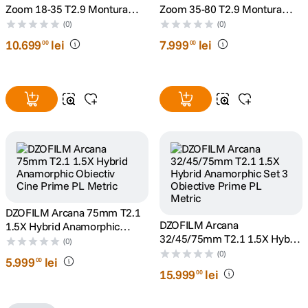
Zoom 18-35 T2.9 Montura
Zoom 35-80 T2.9 Montura
Sony E Negru
Sony E Negru
(0)
(0)
10
.
699
lei
7
.
999
lei
00
00
DZOFILM Arcana 75mm T2.1
DZOFILM Arcana
1.5X Hybrid Anamorphic
32/45/75mm T2.1 1.5X Hybrid
Obiectiv Cine Prime PL Metric
(0)
Anamorphic Set 3 Obiective
(0)
5
.
999
lei
00
Prime PL Metric
15
.
999
lei
00