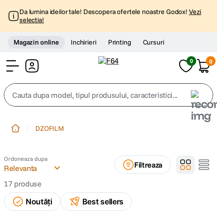
Da lumina ideilor tale! Descopera ofertele noastre Godox!
Vezi
selectia!
Magazin online
Inchirieri
Printing
Cursuri
0
0
Cont
Cauta dupa model, tipul produsului, caracteristici...
Top Cautari
DZOFILM
canon g7x
1
.
Ordoneaza dupa
Filtreaza
trepied
Relevanta
2
.
17
produse
trepied telefon
3
.
Noutăți
Best sellers
peak design
4
.