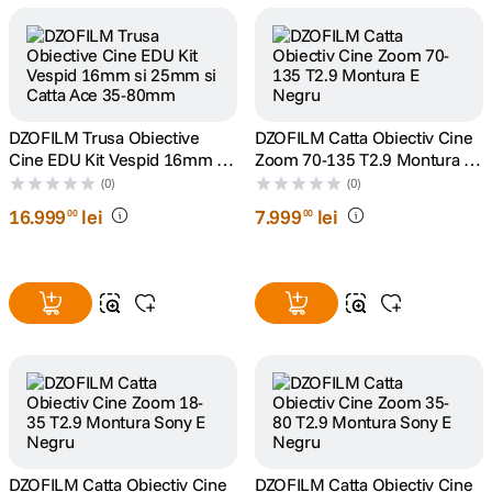
canon sx740 hs
5
.
lavaliera
6
.
DZOFILM Trusa Obiective
DZOFILM Catta Obiectiv Cine
ulanzi
7
.
Cine EDU Kit Vespid 16mm si
Zoom 70-135 T2.9 Montura E
25mm si Catta Ace 35-80mm
Negru
(0)
(0)
godox
8
.
16
.
999
lei
7
.
999
lei
00
00
card memorie
9
.
nou
10
.
DZOFILM Catta Obiectiv Cine
DZOFILM Catta Obiectiv Cine