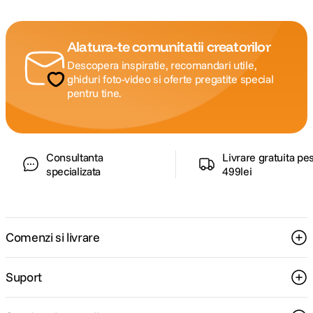
Alatura-te comunitatii creatorilor
Descopera inspiratie, recomandari utile,
ghiduri foto-video si oferte pregatite special
pentru tine.
Consultanta
Livrare gratuita pe
specializata
499lei
Comenzi si livrare
Suport