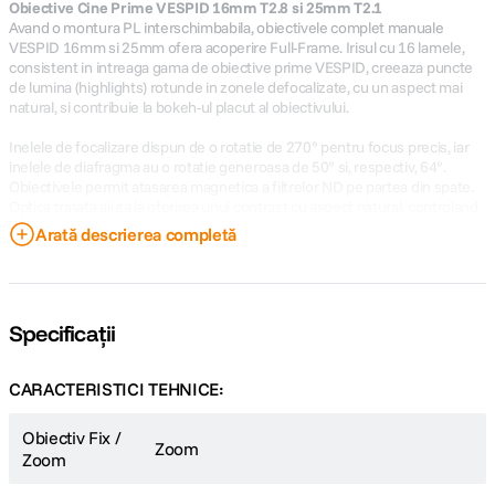
Obiective Cine Prime VESPID 16mm T2.8 si 25mm T2.1
Avand o montura PL interschimbabila, obiectivele complet manuale
VESPID 16mm si 25mm ofera acoperire Full-Frame. Irisul cu 16 lamele,
consistent in intreaga gama de obiective prime VESPID, creeaza puncte
de lumina (highlights) rotunde in zonele defocalizate, cu un aspect mai
natural, si contribuie la bokeh-ul placut al obiectivului.
Inelele de focalizare dispun de o rotatie de 270° pentru focus precis, iar
inelele de diafragma au o rotatie generoasa de 50° si, respectiv, 64°.
Obiectivele permit atasarea magnetica a filtrelor ND pe partea din spate.
Optica tratata ajuta la oferirea unui contrast cu aspect natural, controland
in acelasi timp reflexiile nedorite (veiling glare) si luminile speculare
Arată descrierea completă
puternice, prevenind efectele de "flare" care ar putea deteriora imaginea.
Caracteristici cheie
Catta Ace 35-80mm T2.9 Cine Zoom
VESPID 16mm T2.8 Cine Prime
Specificații
VESPID 25mm T2.1 Cine Prime
Acoperire: senzori full-frame
Montura: obiective cu montura ARRI PL
CARACTERISTICI TEHNICE:
Mecanica: roti dintate 0.8 mod
Diametru: diametru frontal de 80mm (pentru toate obiectivele din kit)
Obiectiv Fix /
Bokeh: irisuri cu 16 lamele
Zoom
Zoom