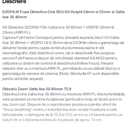
Descriere
DZOFILM Trusa Obiective Cine EDU Kit Vespid 16mm si 25mm si Catta
canon sx740 hs
5
.
Ace 35-80mm
lavaliera
6
.
Kit Obiective DZOFilm Y24: Catta Ace 35-80mm + VESPID 16mm &
25mm (ARRI PL)
Captura Full-Frame Conceput pentru cineastii aspiranti, kitul Y24 Catta
ulanzi
7
.
Ace 35-80mm + VESPID 16 & 25mm de la DZOFilm ofera o gama larga de
distante focale pentru capta continutul dumneavoastra in stil
cinematografic. Atat obiectivul zoom, cat si obiectivele fixe acopera
godox
8
.
senzori Full-Frame si dispun de roti dintate standard 0.8 MOD pentru
utilizarea cu sistem de control al obiectivului (follow focus). Fiecare
card memorie
9
.
obiectiv vine cu o montura ARRI PL, permitandu-va sa utilizati kitul cu o
gama larga de camere de cinema. (Nota: Monturile EF sunt disponibile
pentru achizitie separat).
nou
10
.
Obiectiv Zoom Catta Ace 35-80mm T2.9
Obiectivul cine Catta Ace 35-80mm cu montura ARRI PL interschimbabila
este proiectat sa mentina focalizarea (parfocal) in timp ce faceti zoom in
sau zoom out. Dispune de o reproducere precisa a culorilor, efect de
"focus breathing" minim, o tranzitie lina intre zonele focalizate si cele
defocalizate, o diafragma de la T2.9 la T22, un iris cu 16 lamele pentru un
bokeh fin si o distanta minima de focalizare de aprox. 74 cm.