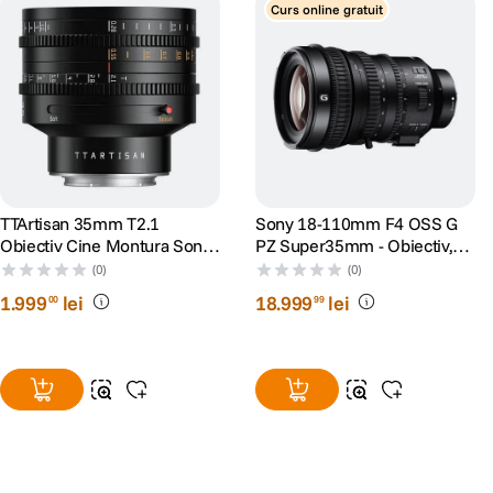
Curs online gratuit
TTArtisan 35mm T2.1
Sony 18-110mm F4 OSS G
Obiectiv Cine Montura Sony
PZ Super35mm - Obiectiv,
E
Sony E
(0)
(0)
1
.
999
lei
18
.
999
lei
00
99