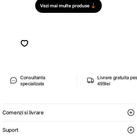
Vezi mai multe produse
Alatura-te comunitatii creatorilor
Descopera inspiratie, recomandari utile,
ghiduri foto-video si oferte pregatite special
pentru tine.
Consultanta
Livrare gratuita pe
specializata
499lei
Comenzi si livrare
Suport