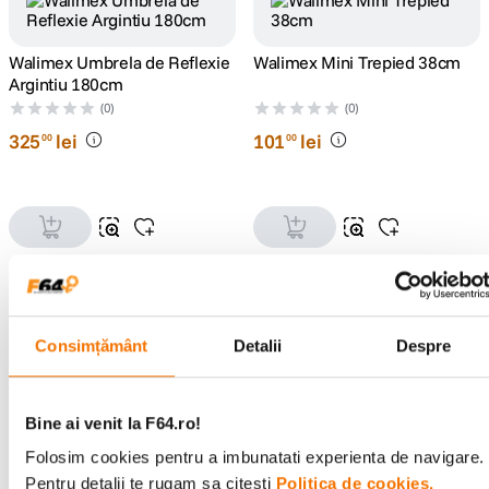
Walimex Umbrela de Reflexie
Walimex Mini Trepied 38cm
Argintiu 180cm
(0)
(0)
325
lei
101
lei
00
00
Consimțământ
Detalii
Despre
Walimex Pro Travel - Trepied
Walimex Pro Steadycam
foto/ video
Carbon - Stabilizator DSLR
(0)
Bine ai venit la F64.ro!
Video
(0)
188
lei
00
Folosim cookies pentru a imbunatati experienta de navigare.
762
lei
00
Pentru detalii te rugam sa citesti
Politica de cookies.