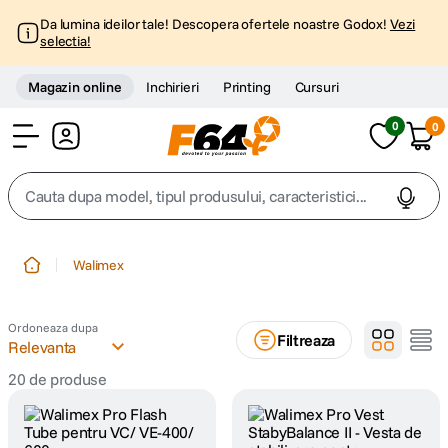
Da lumina ideilor tale! Descopera ofertele noastre Godox!
Vezi
selectia!
Magazin online
Inchirieri
Printing
Cursuri
0
0
Cont
Cauta dupa model, tipul produsului, caracteristici...
Top Cautari
Walimex
canon g7x
1
.
Ordoneaza dupa
Filtreaza
trepied
Relevanta
2
.
20
de produse
trepied telefon
3
.
peak design
4
.