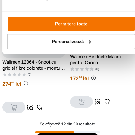
Permitere toate
Personalizează
Walimex Set Inele Macro
Walimex 12964 - Snoot cu
pentru Canon
grid si filtre colorate - montura
(0)
Bowens
(0)
172
lei
00
274
lei
00
Se afișează
12 din 20 rezultate