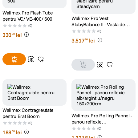
Walimex Pro Flash Tube
canon sx740 hs
5
.
Walimex Pro Vest
pentru VC/ VE-400/ 600
StabyBalance II - Vesta de
(0)
lavaliera
6
.
stabilizare pentru Steadycam
(0)
330
lei
00
3
.
517
lei
00
sony fx
7
.
card memorie
8
.
dji mic mini
9
.
dji osmo
10
.
Walimex Contragreutate
Walimex Pro Rolling Pannel -
pentru Brat Boom
panou reflexie
(0)
alb/argintiu/negru
(0)
188
lei
00
150x200cm
1
.
321
lei
00