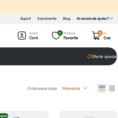
Suport
Evenimente
Blog
Ai nevoie de ajutor?
0
Produse
0
In
Cont
Favorite
Cos
Oferte special
Ordoneaza dupa
Relevanta
igilat