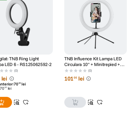
ilat: TNB Ring Light
TNB Influence Kit Lampa LED
Lampa LED 6 - RS125062592-2
Circulara 10" + Minitrepied +
Suport Smartphone +
(0)
(0)
Telecomanda Bluethoot
lei
101
lei
00
anterior:
70
lei
00
70
lei
00