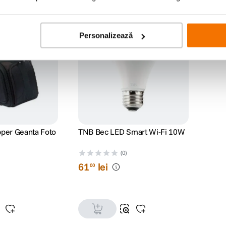
Personalizează
ipper Geanta Foto
TNB Bec LED Smart Wi-Fi 10W
(0)
61
lei
00