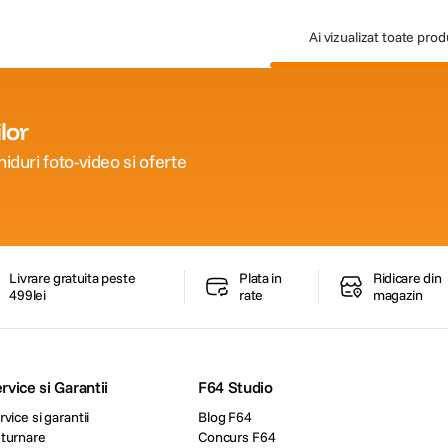
Ai vizualizat toate pro
lor
iduri foto-video si oferte
Livrare gratuita peste
Plata in
Ridicare din
499lei
rate
magazin
rvice si Garantii
F64 Studio
rvice si garantii
Blog F64
turnare
Concurs F64