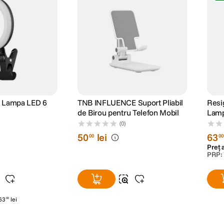
TNB Ring Light Lampa LED 6
TNB INFLUENCE Suport Pliabil
Resig
de Birou pentru Telefon Mobil
(0)
50
lei
63
00
00
Preț 
PRP:
63
lei
00