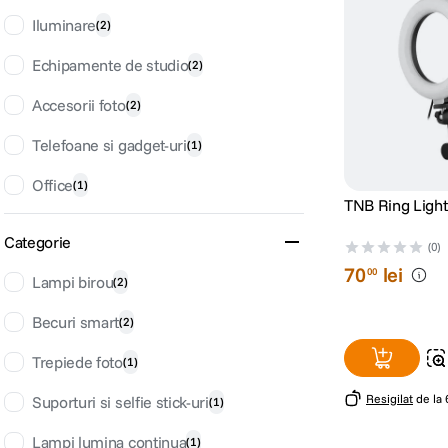
Iluminare
(
2
)
lavaliera
6
.
Echipamente de studio
(
2
)
card memorie
7
.
Accesorii foto
(
2
)
dji mic mini
8
.
Telefoane si gadget-uri
(
1
)
dji osmo
9
.
Office
(
1
)
insta 360
10
.
Categorie
(0)
70
lei
00
Lampi birou
(
2
)
Becuri smart
(
2
)
Trepiede foto
(
1
)
Resigilat
de la
Suporturi si selfie stick-uri
(
1
)
Lampi lumina continua
(
1
)