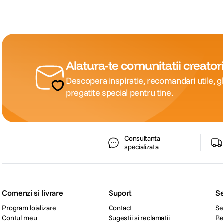
Alatura-te comunitatii creatori
Descopera inspiratie, recomandari utile, gh
pregatite special pentru tine.
Consultanta
specializata
Comenzi si livrare
Suport
Se
Program loializare
Contact
Se
Contul meu
Sugestii si reclamatii
Re