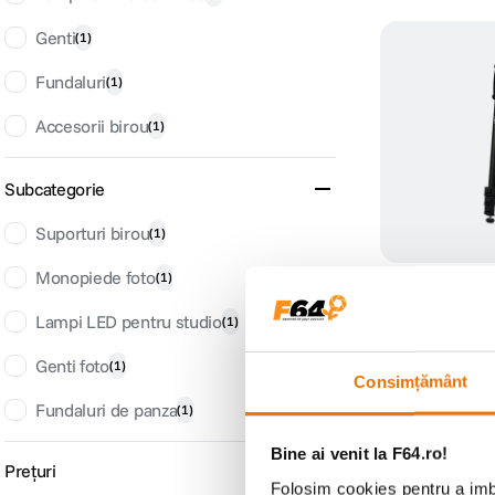
Genti
(
1
)
Fundaluri
(
1
)
Accesorii birou
(
1
)
Subcategorie
Suporturi birou
(
1
)
Monopiede foto
TNB Influence A
(
1
)
Tracker Monopi
Lampi LED pentru studio
54.5-171 cm
(
1
)
(0)
80
lei
00
Genti foto
(
1
)
Consimțământ
Fundaluri de panza
(
1
)
Bine ai venit la F64.ro!
Prețuri
Folosim cookies pentru a imbu