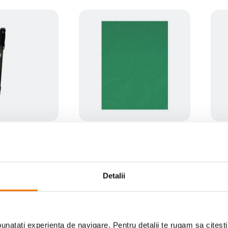
ll-Terrain
TNB Influence Fundal Textil
TNB 
ed Anti-Slip
Verde Chroma 150cm X 200cm
(0)
101
lei
51
00
00
Detalii
natati experienta de navigare. Pentru detalii te rugam sa citest