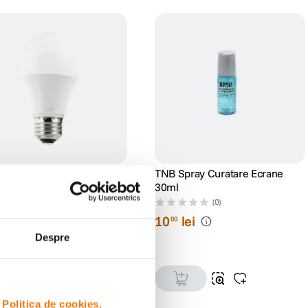
Bec LED Smart Wi-Fi 6W
TNB Spray Curatare Ecrane
30ml
(0)
(0)
lei
10
lei
00
Despre
i
Politica de cookies.