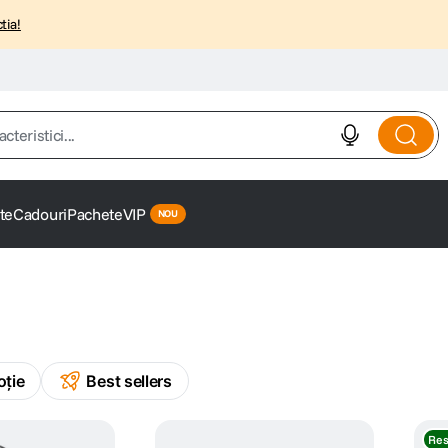
tia!
istici...
te
Cadouri
Pachete
VIP
oție
Best sellers
Res