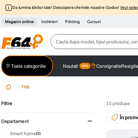
Da lumina ideilor tale! Descopera ofertele noastre Godox!
Vezi selec
Magazin online
Inchirieri
Printing
Cursuri
Cauta dupa model, tipul produsului, caracter
Top Cautari
Toate categoriile
Noutati
Consignatie
Resigila
canon g7x
1
.
TNB
trepied
2
.
Filtre
10
produse
trepied telefon
3
.
În prom
peak design
4
.
Departament
canon sx740 hs
Smart home
(
2
)
5
.