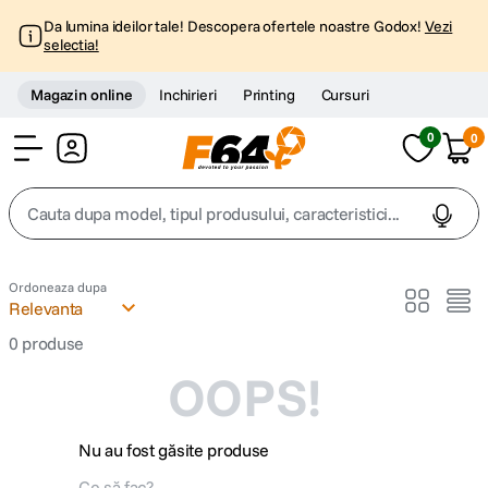
Da lumina ideilor tale! Descopera ofertele noastre Godox!
Vezi
selectia!
Magazin online
Inchirieri
Printing
Cursuri
0
0
Cont
Cauta dupa model, tipul produsului, caracteristici...
Top Cautari
Ordoneaza dupa
Relevanta
canon g7x
1
.
0
produse
OOPS!
trepied
2
.
trepied telefon
3
.
Nu au fost găsite produse
peak design
4
.
Ce să fac?