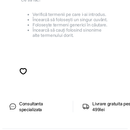
canon sx740 hs
5
.
Verifică termenii pe care i-ai introdus.
Încearcă să folosești un singur cuvânt.
Folosește termeni generici în căutare.
lavaliera
6
.
Încearcă să cauți folosind sinonime
alte termenului dorit.
sony fx
7
.
card memorie
8
.
Alatura-te comunitatii creatorilor
Descopera inspiratie, recomandari utile,
dji mic mini
9
.
ghiduri foto-video si oferte pregatite special
pentru tine.
dji osmo
10
.
Consultanta
Livrare gratuita pe
specializata
499lei