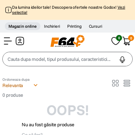
Da lumina ideilor tale! Descopera ofertele noastre Godox!
Vezi
selectia!
Magazin online
Inchirieri
Printing
Cursuri
0
0
Cont
Cauta dupa model, tipul produsului, caracteristici...
Top Cautari
Ordoneaza dupa
Relevanta
canon g7x
1
.
0
produse
OOPS!
trepied
2
.
trepied telefon
3
.
Nu au fost găsite produse
peak design
4
.
Ce să fac?