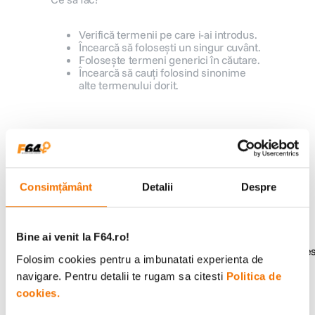
canon sx740 hs
5
.
Verifică termenii pe care i-ai introdus.
Încearcă să folosești un singur cuvânt.
Folosește termeni generici în căutare.
lavaliera
6
.
Încearcă să cauți folosind sinonime
alte termenului dorit.
card memorie
7
.
dji mic mini
8
.
Alatura-te comunitatii creatorilor
Descopera inspiratie, recomandari utile,
dji osmo
9
.
ghiduri foto-video si oferte pregatite special
pentru tine.
Consimțământ
Detalii
Despre
insta 360
10
.
Bine ai venit la F64.ro!
Consultanta
Livrare gratuita pe
Folosim cookies pentru a imbunatati experienta de
specializata
499lei
navigare. Pentru detalii te rugam sa citesti
Politica de
cookies.