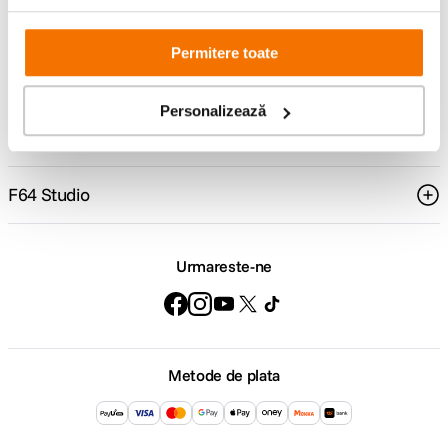
Comenzi si livrare
Permitere toate
Suport
Personalizează
Service si garantii
F64 Studio
Urmareste-ne
Metode de plata