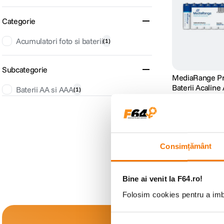
lavaliera
6
.
Categorie
card memorie
Acumulatori foto si baterii
(
7
1
.
)
dji mic mini
8
.
Subcategorie
MediaRange P
Baterii Acalin
dji osmo
Baterii AA si AAA
9
.
(
1
)
(0)
24
lei
insta 360
90
10
.
Consimțământ
Bine ai venit la F64.ro!
Folosim cookies pentru a imbu