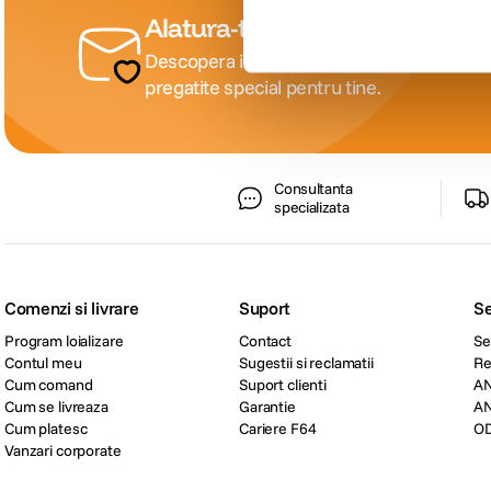
Alatura-te comunitatii creatori
Descopera inspiratie, recomandari utile, gh
pregatite special pentru tine.
Consultanta
specializata
Comenzi si livrare
Suport
Se
Program loializare
Contact
Se
Contul meu
Sugestii si reclamatii
Re
Cum comand
Suport clienti
A
Cum se livreaza
Garantie
A
Cum platesc
Cariere F64
O
Vanzari corporate