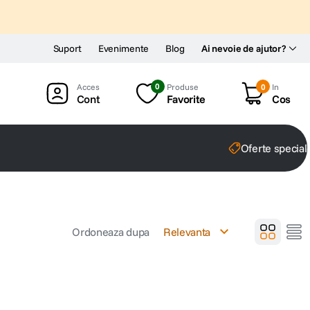
Suport
Evenimente
Blog
Ai nevoie de ajutor?
0
Produse
0
In
Cont
Favorite
Cos
Oferte special
Ordoneaza dupa
Relevanta