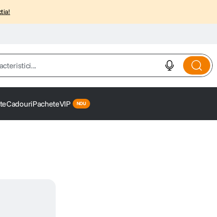
tia!
istici...
te
Cadouri
Pachete
VIP