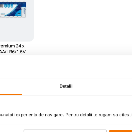
remium 24 x
e AA/LR6/1.5V
Detalii
Ai vizualizat toate pro
natati experienta de navigare. Pentru detalii te rugam sa citest