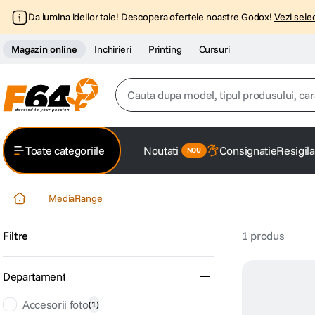
Da lumina ideilor tale! Descopera ofertele noastre Godox!
Vezi selec
Magazin online
Inchirieri
Printing
Cursuri
Cauta dupa model, tipul produsului, caracter
Top Cautari
Toate categoriile
Noutati
Consignatie
Resigila
canon g7x
1
.
MediaRange
trepied
2
.
Filtre
1
produs
trepied telefon
3
.
peak design
4
.
Departament
canon sx740 hs
Accesorii foto
(
1
)
5
.