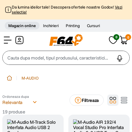
Da lumina ideilor tale! Descopera ofertele noastre Godox!
Vezi
selectia!
Magazin online
Inchirieri
Printing
Cursuri
0
0
Cont
Cauta dupa model, tipul produsului, caracteristici...
Top Cautari
M-AUDIO
canon g7x
1
.
Ordoneaza dupa
Filtreaza
trepied
Relevanta
2
.
19
produse
trepied telefon
3
.
peak design
4
.