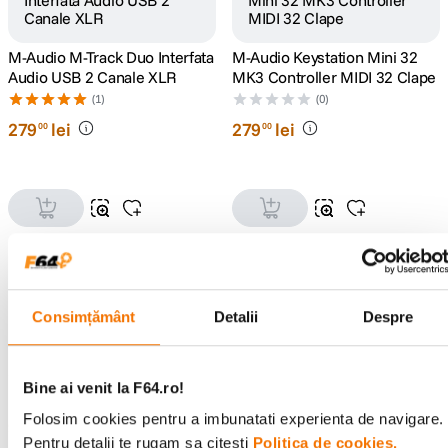
M-Audio M-Track Duo Interfata
M-Audio Keystation Mini 32
Audio USB 2 Canale XLR
MK3 Controller MIDI 32 Clape
(1)
(0)
279
lei
279
lei
00
00
Consimțământ
Detalii
Despre
M-Audio Keystation 88 MK3
M-Audio Keystation 61 MK3
Controller MIDI 88 Clape
Controller MIDI 61 Clape
Bine ai venit la F64.ro!
(0)
(1)
Folosim cookies pentru a imbunatati experienta de navigare.
999
lei
599
lei
00
00
Pentru detalii te rugam sa citesti
Politica de cookies.