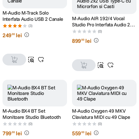
M-Audio M-Track Solo
canon sx740 hs
5
.
M-Audio AIR 192/4 Vocal
Interfata Audio USB 2 Canale
Studio Pro Interfata Audio 2x2
(3)
lavaliera
6
.
USB Type-C cu Microrfon si
(0)
249
lei
00
Casti
899
lei
00
sony fx
7
.
card memorie
8
.
dji mic mini
9
.
dji osmo
10
.
M-Audio BX4 BT Set
M-Audio Oxygen 49 MKV
Monitoare Studio Bluetooth
Claviatura MIDI cu 49 Clape
(0)
(0)
799
lei
559
lei
00
00