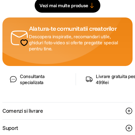
Vezi mai multe produse
Alatura-te comunitatii creatorilor
Descopera inspiratie, recomandari utile,
ghiduri foto-video si oferte pregatite special
pentru tine.
Consultanta
Livrare gratuita pe
specializata
499lei
Comenzi si livrare
Suport