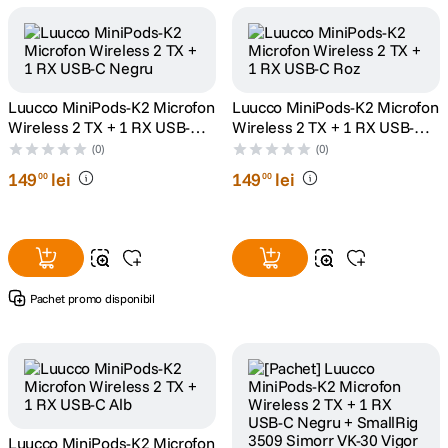
canon sx740 hs
5
.
lavaliera
6
.
Luucco MiniPods-K2 Microfon
Luucco MiniPods-K2 Microfon
Wireless 2 TX + 1 RX USB-C
Wireless 2 TX + 1 RX USB-C
sony fx
7
.
Negru
Roz
(0)
(0)
149
lei
149
lei
00
00
card memorie
8
.
dji mic mini
9
.
dji osmo
10
.
Pachet promo disponibil
Luucco MiniPods-K2 Microfon