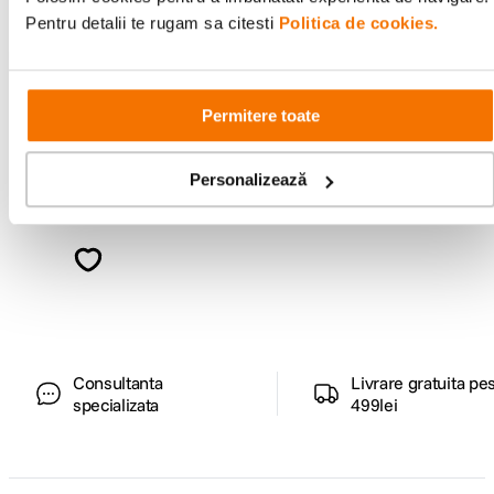
Pentru detalii te rugam sa citesti
Politica de cookies.
Permitere toate
Ai vizualizat toate produsele
Personalizează
Alatura-te comunitatii creatorilor
Descopera inspiratie, recomandari utile,
ghiduri foto-video si oferte pregatite special
pentru tine.
Consultanta
Livrare gratuita pe
specializata
499lei