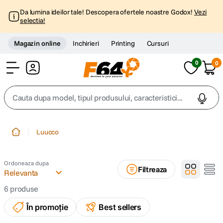
Da lumina ideilor tale! Descopera ofertele noastre Godox!
Vezi
selectia!
Magazin online
Inchirieri
Printing
Cursuri
0
0
Cont
Cauta dupa model, tipul produsului, caracteristici...
Top Cautari
Luucco
canon g7x
1
.
Ordoneaza dupa
Filtreaza
trepied
Relevanta
2
.
6
produse
trepied telefon
3
.
În promoție
Best sellers
peak design
4
.