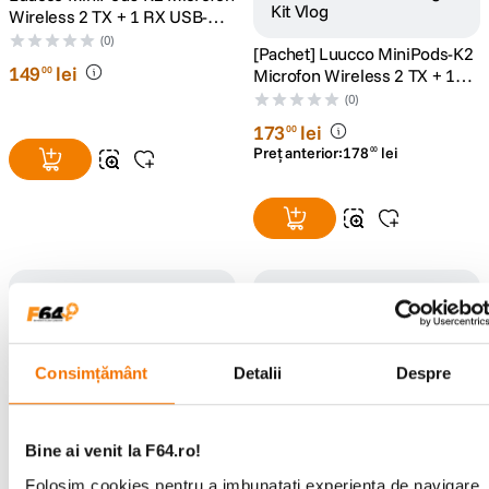
Wireless 2 TX + 1 RX USB-C
Alb
(0)
[Pachet] Luucco MiniPods-K2
149
lei
00
Microfon Wireless 2 TX + 1
RX USB-C Negru + SmallRig
(0)
3509 Simorr VK-30 Vigor Kit
173
lei
00
Vlog
Preț anterior:
178
lei
00
Consimțământ
Detalii
Despre
Luucco AirMic Microfon
Luucco MiniPods-K2 Microfon
Wireless Dual USB-C
Wireless 2 TX + 1 RX USB-C
Lightning
Verde
(0)
(0)
Bine ai venit la F64.ro!
249
lei
149
lei
00
00
Folosim cookies pentru a imbunatati experienta de navigare.