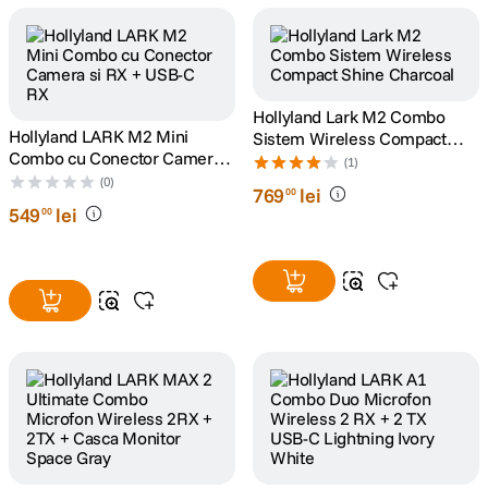
canon sx740 hs
5
.
lavaliera
6
.
Hollyland Lark M2 Combo
Hollyland LARK M2 Mini
Sistem Wireless Compact
sony fx
7
.
Combo cu Conector Camera
Shine Charcoal
(1)
si RX + USB-C RX
(0)
769
lei
00
card memorie
8
.
549
lei
00
dji mic mini
9
.
dji osmo
10
.