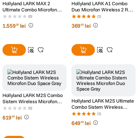
Hollyland LARK MAX 2
Hollyland LARK A1 Combo
Ultimate Combo Microfon
Duo Microfon Wireless 2 RX +
Wireless 2RX + 2TX + Casca
2 TX USB-C Lightning Ivory
(0)
(1)
Monitor Space Gray
White
1
.
559
lei
369
lei
00
00
Hollyland LARK M2S Combo
Hollyland LARK M2S Ultimate
Sistem Wireless Microfon
Combo Sistem Wireless
Duo Space Gray
(0)
Microfon Duo Space Gray
(1)
619
lei
00
649
lei
00