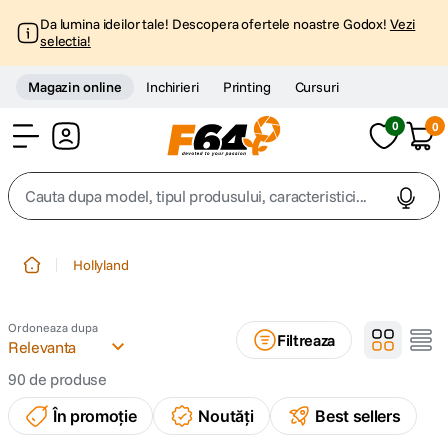
Da lumina ideilor tale! Descopera ofertele noastre Godox!
Vezi
selectia!
Magazin online
Inchirieri
Printing
Cursuri
0
0
Cont
Cauta dupa model, tipul produsului, caracteristici...
Top Cautari
Hollyland
canon g7x
1
.
Ordoneaza dupa
Filtreaza
trepied
Relevanta
2
.
90
de produse
trepied telefon
3
.
În promoție
Noutăți
Best sellers
peak design
4
.