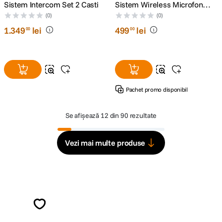
Sistem Intercom Set 2 Casti
Sistem Wireless Microfon
Duo Space Gray
(0)
(0)
1
.
349
lei
499
lei
00
00
Pachet promo disponibil
Se afișează
12 din 90 rezultate
Vezi mai multe produse
Alatura-te comunitatii creatorilor
Descopera inspiratie, recomandari utile,
ghiduri foto-video si oferte pregatite special
pentru tine.