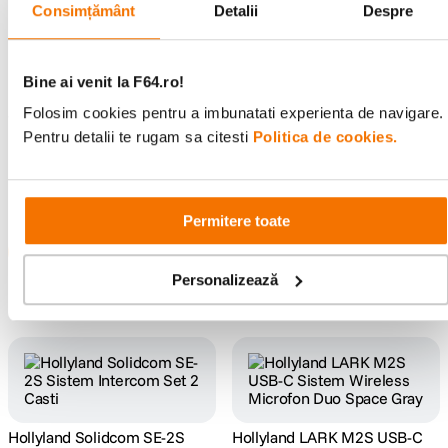
Consimțământ
Detalii
Despre
Bine ai venit la F64.ro!
Hollyland Pyro H Sistem Video
Hollyland Lark M2 Lightning
Folosim cookies pentru a imbunatati experienta de navigare.
Wireless 1TX + 1RX HDMI
Camera Duo Sistem Wireless
Pentru detalii te rugam sa citesti
Politica de cookies.
UVC 4K30 2.4 & 5 Ghz
Compact Shine Charcoal
(0)
(0)
2
.
099
lei
599
lei
00
00
Permitere toate
Personalizează
Resigilat
de la
479
lei
20
Hollyland Solidcom SE-2S
Hollyland LARK M2S USB-C