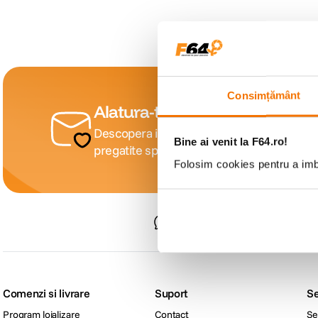
lavaliera
6
.
sony fx
7
.
card memorie
8
.
Consimțământ
Alatura-te comunitatii creatori
dji mic mini
9
.
Descopera inspiratie, recomandari utile, gh
Bine ai venit la F64.ro!
pregatite special pentru tine.
dji osmo
10
.
Folosim cookies pentru a imbu
Consultanta
specializata
Comenzi si livrare
Suport
Se
Program loializare
Contact
Se