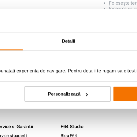
Folosește ter
Încearcă să c
Detalii
lor
iduri foto-video si oferte
natati experienta de navigare. Pentru detalii te rugam sa citest
Livrare gratuita peste
Plata in
Ridicare din
Personalizează
499lei
rate
magazin
rvice si Garantii
F64 Studio
rvice si garantii
Blog F64