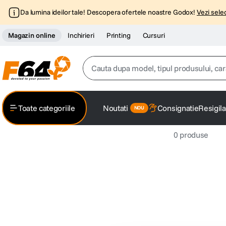
Da lumina ideilor tale! Descopera ofertele noastre Godox!
Vezi selec
Magazin online
Inchirieri
Printing
Cursuri
Cauta dupa model, tipul produsului, caracter
Top Cautari
Toate categoriile
Noutati
Consignatie
Resigila
canon g7x
1
.
0
produse
trepied
2
.
trepied telefon
3
.
peak design
4
.
canon sx740 hs
5
.