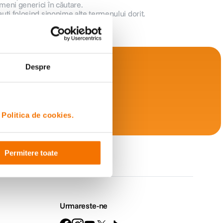
meni generici în căutare.
auți folosind sinonime alte termenului dorit.
Despre
i
Politica de cookies.
Retur
Permitere toate
simplu
Urmareste-ne