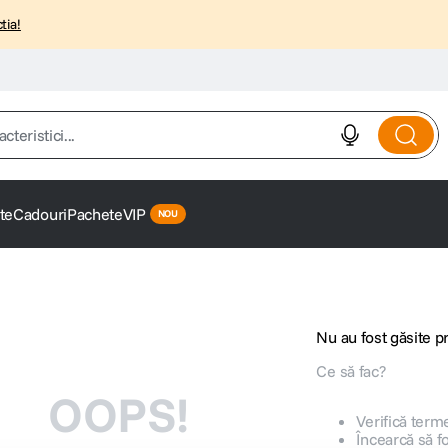
tia!
istici...
te
Cadouri
Pachete
VIP
Nu au fost găsite 
Ce să fac?
OOPS!
Verifică terme
Încearcă să f