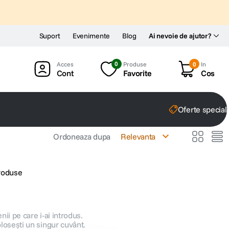
Suport
Evenimente
Blog
Ai nevoie de ajutor?
0
Produse
0
In
Cont
Favorite
Cos
Oferte special
Ordoneaza dupa
Relevanta
produse
nii pe care i-ai introdus.
olosești un singur cuvânt.