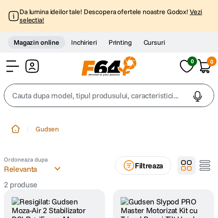
Da lumina ideilor tale! Descopera ofertele noastre Godox!
Vezi
selectia!
Magazin online
Inchirieri
Printing
Cursuri
0
0
Cont
Cauta dupa model, tipul produsului, caracteristici...
Top Cautari
Gudsen
canon g7x
1
.
Ordoneaza dupa
Filtreaza
trepied
Relevanta
2
.
2
produse
trepied telefon
3
.
peak design
4
.