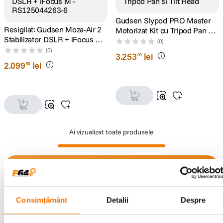
Gudsen Slypod PRO Master
lavaliera
5
.
Resigilat: Gudsen Moza-Air 2
Motorizat Kit cu Tripod Pan si
Stabilizator DSLR + iFocus M -
Tilt Head
(0)
canon sx740 hs
6
.
RS125044263-6
(0)
3
.
253
lei
00
2
.
099
lei
90
card memorie
7
.
sony fx
8
.
dji mic mini
9
.
Ai vizualizat toate produsele
dji osmo pocket 4
10
.
Alatura-te comunitatii creatorilor
Descopera inspiratie, recomandari utile,
ghiduri foto-video si oferte pregatite special
Consimțământ
Detalii
Despre
pentru tine.