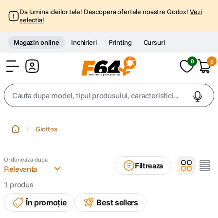
Da lumina ideilor tale! Descopera ofertele noastre Godox!
Vezi
selectia!
Magazin online
Inchirieri
Printing
Cursuri
0
0
Cont
Cauta dupa model, tipul produsului, caracteristici...
Top Cautari
Giottos
canon g7x
1
.
Ordoneaza dupa
Filtreaza
trepied
Relevanta
2
.
1
produs
trepied telefon
3
.
În promoție
Best sellers
peak design
4
.