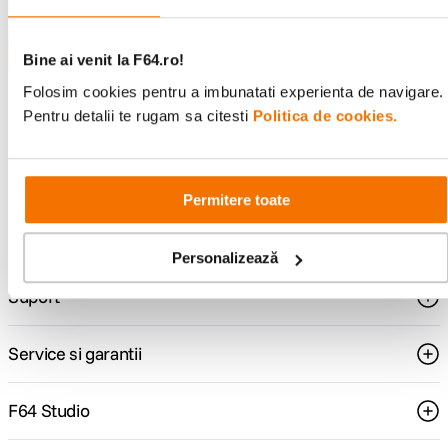
ghiduri foto-video si oferte pregatite special
pentru tine.
Bine ai venit la F64.ro!
Folosim cookies pentru a imbunatati experienta de navigare.
Pentru detalii te rugam sa citesti
Politica de cookies.
Consultanta
Livrare gratuita pe
specializata
499lei
Permitere toate
Comenzi si livrare
Personalizează
Suport
Service si garantii
F64 Studio