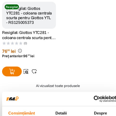
Resigilat
lavaliera
5
.
canon sx740 hs
6
.
Resigilat: Giottos YTC281 -
card memorie
7
.
coloana centrala scurta pentru
Giottos YTL - RS125005373
(0)
sony fx
8
.
76
lei
95
Preț anterior:
96
lei
19
dji mic mini
9
.
dji osmo pocket 4
10
.
Ai vizualizat toate produsele
Alatura-te comunitatii creatorilor
Consimțământ
Detalii
Despre
Descopera inspiratie, recomandari utile,