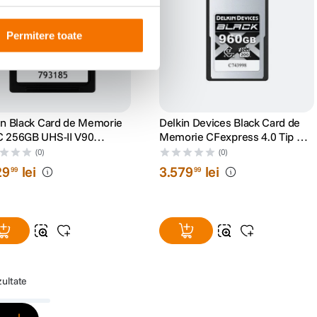
Permitere toate
in Black Card de Memorie
Delkin Devices Black Card de
 256GB UHS-II V90
Memorie CFexpress 4.0 Tip A
0/W250
960GB VGP200 R1830/W1740
(0)
(0)
29
lei
3
.
579
lei
99
99
zultate