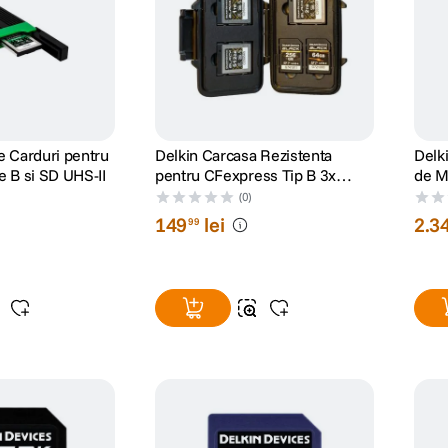
de Carduri pentru
Delkin Carcasa Rezistenta
Delk
 B si SD UHS-II
pentru CFexpress Tip B 3x
de M
CFexpress Tip B / 2x SD si 2x
512
(0)
microSD
149
lei
2
.
3
99