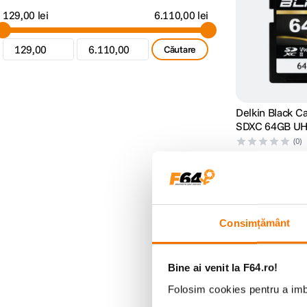
129,00 lei
6.110,00 lei
Căutare
Delkin Black C
SDXC 64GB UHS
R300/W250
(0)
459
lei
99
Consimțământ
Bine ai venit la F64.ro!
Folosim cookies pentru a imbu