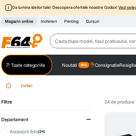
Da lumina ideilor tale! Descopera ofertele noastre Godox!
Vezi selec
Magazin online
Inchirieri
Printing
Cursuri
Cauta dupa model, tipul produsului, caracter
Top Cautari
Toate categoriile
Noutati
Consignatie
Resigila
canon g7x
1
.
Delkin
trepied
2
.
Filtre
24
de produse
trepied telefon
3
.
peak design
4
.
Departament
lavaliera
Accesorii foto
(
24
)
5
.