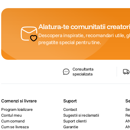
Alatura-te comunitatii creatori
Descopera inspiratie, recomandari utile, gh
pregatite special pentru tine.
Consultanta
specializata
Comenzi si livrare
Suport
Se
Program loializare
Contact
Se
Contul meu
Sugestii si reclamatii
Re
Cum comand
Suport clienti
A
Cum se livreaza
Garantie
A