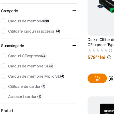
canon sx740 hs
6
.
Categorie
card memorie
Carduri de memorie
(
20
)
7
.
Cititoare carduri si accesorii
(
4
)
sony fx
8
.
Delkin Cititor 
CFexpress Type
dji mic mini
Subcategorie
9
.
(0)
Carduri CFexpress
(
11
)
579
lei
dji osmo pocket 4
99
10
.
Carduri de memorie SD
(
5
)
Carduri de memorie Micro SD
(
4
)
Cititoare de carduri
(
3
)
Accesorii carduri
(
1
)
Prețuri