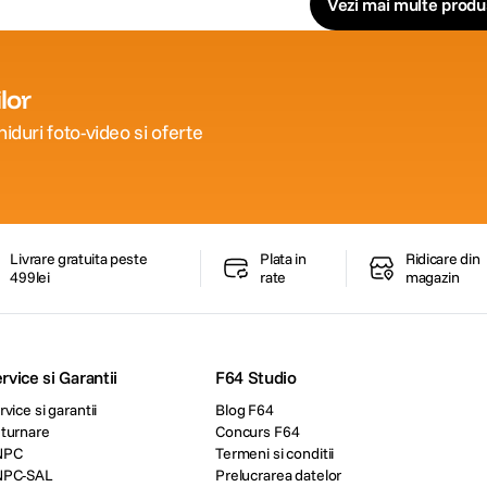
Vezi mai multe prod
lor
iduri foto-video si oferte
Livrare gratuita peste
Plata in
Ridicare din
499lei
rate
magazin
rvice si Garantii
F64 Studio
rvice si garantii
Blog F64
turnare
Concurs F64
NPC
Termeni si conditii
NPC-SAL
Prelucrarea datelor