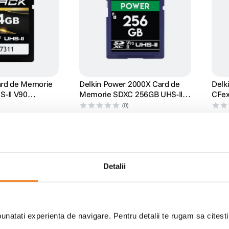
ard de Memorie
Delkin Power 2000X Card de
Delk
-II V90
Memorie SDXC 256GB UHS-II
CFex
(U3/V90) R300/W250
VPG
(0)
1
.
609
lei
2
.
9
99
Detalii
natati experienta de navigare. Pentru detalii te rugam sa citest