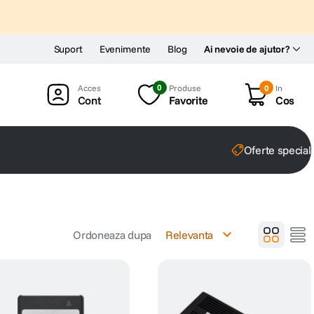
Suport
Evenimente
Blog
Ai nevoie de ajutor?
0
Produse
0
In
Cont
Favorite
Cos
Oferte special
Ordoneaza dupa
Relevanta