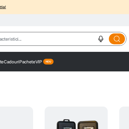
tia!
istici...
te
Cadouri
Pachete
VIP