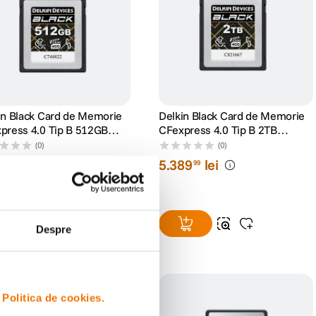
in Black Card de Memorie
Delkin Black Card de Memorie
press 4.0 Tip B 512GB
CFexpress 4.0 Tip B 2TB
400 R3600/W3200
VPG400 R3700/W3220
(0)
(0)
39
lei
5
.
389
lei
99
99
Despre
i
Politica de cookies.