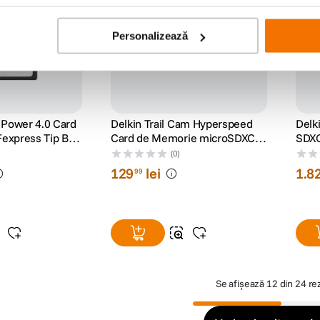
Personalizează
 Power 4.0 Card
Delkin Trail Cam Hyperspeed
Delk
express Tip B
Card de Memorie microSDXC
SDXC
3210
32GB R100/W75 (V30)
R30
(0)
129
lei
1
.
8
99
Se afișează
12 din 24 re