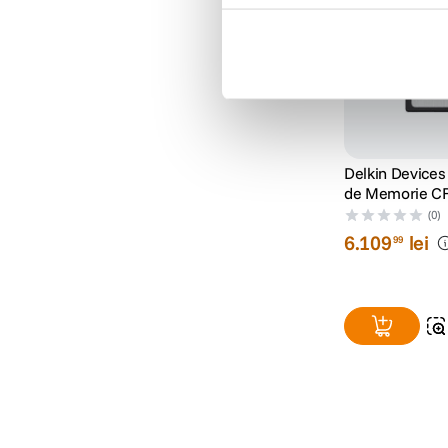
Delkin Devices
de Memorie CF
2TB R3530/W
(0)
6
.
109
lei
99