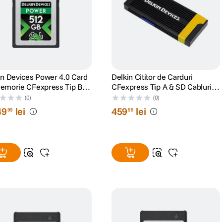
in Devices Power 4.0 Card
Delkin Cititor de Carduri
emorie CFexpress Tip B
CFexpress Tip A & SD Cabluri
GB R3650/W3240
USB-C la USB C si USB A
(0)
(0)
49
lei
459
lei
99
99