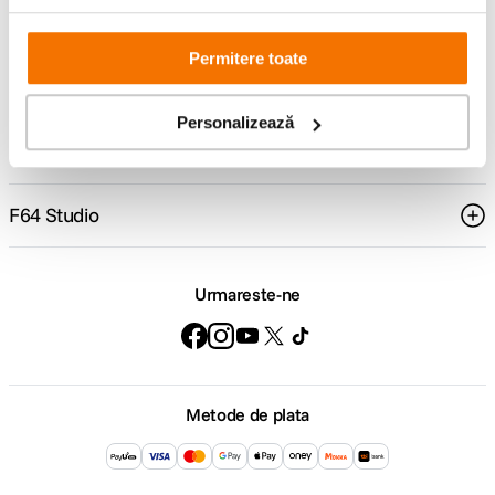
Comenzi si livrare
Permitere toate
Suport
Personalizează
Service si garantii
F64 Studio
Urmareste-ne
Metode de plata