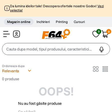
Da lumina ideilor tale! Descopera ofertele noastre Godox!
Vezi
selectia!
Magazin online
Inchirieri
Printing
Cursuri
0
0
Cont
Cauta dupa model, tipul produsului, caracteristici...
Top Cautari
Ordoneaza dupa
Relevanta
canon g7x
1
.
0
produse
OOPS!
trepied
2
.
trepied telefon
3
.
Nu au fost găsite produse
peak design
4
.
Ce să fac?