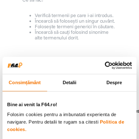
canon sx740 hs
5
.
Verifică termenii pe care i-ai introdus.
Încearcă să folosești un singur cuvânt.
Folosește termeni generici în căutare.
lavaliera
6
.
Încearcă să cauți folosind sinonime
alte termenului dorit.
sony fx
7
.
card memorie
8
.
Alatura-te comunitatii creatorilor
Descopera inspiratie, recomandari utile,
dji mic mini
9
.
ghiduri foto-video si oferte pregatite special
pentru tine.
Consimțământ
Detalii
Despre
dji osmo
10
.
Bine ai venit la F64.ro!
Consultanta
Livrare gratuita pe
Folosim cookies pentru a imbunatati experienta de
specializata
499lei
navigare. Pentru detalii te rugam sa citesti
Politica de
cookies.