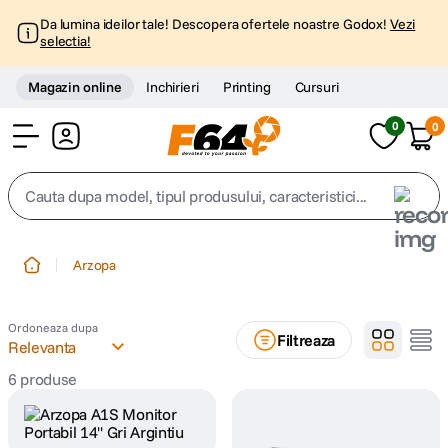
Da lumina ideilor tale! Descopera ofertele noastre Godox!
Vezi
selectia!
Magazin online
Inchirieri
Printing
Cursuri
0
0
Cont
Cauta dupa model, tipul produsului, caracteristici...
Top Cautari
Arzopa
canon g7x
1
.
Ordoneaza dupa
Filtreaza
trepied
Relevanta
2
.
6
produse
trepied telefon
3
.
peak design
4
.