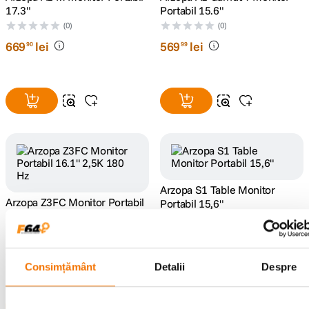
17.3"
Portabil 15.6"
(0)
(0)
669
lei
569
lei
90
99
Arzopa S1 Table Monitor
Arzopa Z3FC Monitor Portabil
Portabil 15,6"
16.1" 2,5K 180 Hz
(0)
(0)
389
lei
99
889
lei
99
Consimțământ
Detalii
Despre