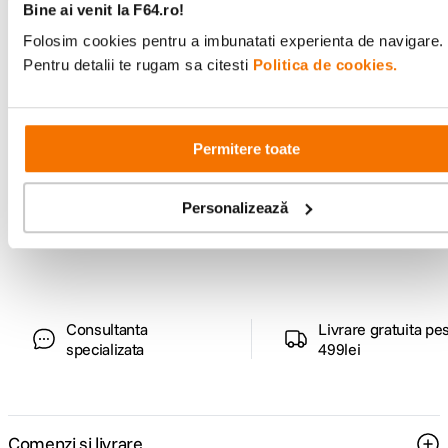
Bine ai venit la F64.ro!
Folosim cookies pentru a imbunatati experienta de navigare.
Ai vizualizat toate produsele
Pentru detalii te rugam sa citesti
Politica de cookies.
Permitere toate
Alatura-te comunitatii creatorilor
Descopera inspiratie, recomandari utile,
Personalizează
ghiduri foto-video si oferte pregatite special
pentru tine.
Consultanta
Livrare gratuita pe
specializata
499lei
Comenzi si livrare