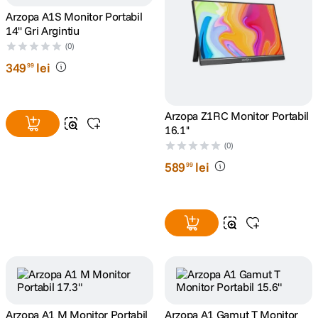
Arzopa A1S Monitor Portabil
canon sx740 hs
14'' Gri Argintiu
5
.
(0)
lavaliera
349
6
lei
.
99
card memorie
7
.
Arzopa Z1RC Monitor Portabil
16.1''
ulanzi
8
.
(0)
insta 360
589
lei
99
9
.
godox
10
.
Arzopa A1 M Monitor Portabil
Arzopa A1 Gamut T Monitor