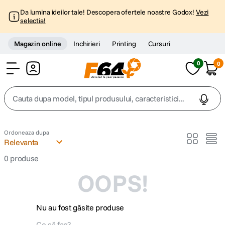
Da lumina ideilor tale! Descopera ofertele noastre Godox!
Vezi
selectia!
Magazin online
Inchirieri
Printing
Cursuri
0
0
Cont
Cauta dupa model, tipul produsului, caracteristici...
Top Cautari
Ordoneaza dupa
Relevanta
canon g7x
1
.
0
produse
OOPS!
trepied
2
.
trepied telefon
3
.
Nu au fost găsite produse
peak design
4
.
Ce să fac?