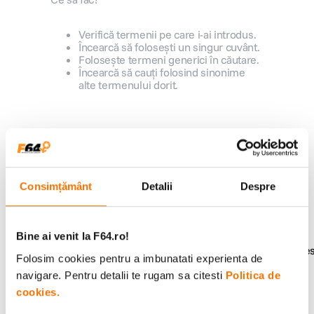
lavaliera
5
.
Verifică termenii pe care i-ai introdus.
Încearcă să folosești un singur cuvânt.
Folosește termeni generici în căutare.
canon sx740 hs
6
.
Încearcă să cauți folosind sinonime
alte termenului dorit.
card memorie
7
.
sony fx
8
.
Alatura-te comunitatii creatorilor
Descopera inspiratie, recomandari utile,
dji mic mini
9
.
ghiduri foto-video si oferte pregatite special
pentru tine.
Consimțământ
Detalii
Despre
dji osmo pocket 4
10
.
Bine ai venit la F64.ro!
Consultanta
Livrare gratuita pe
Folosim cookies pentru a imbunatati experienta de
specializata
499lei
navigare. Pentru detalii te rugam sa citesti
Politica de
cookies.