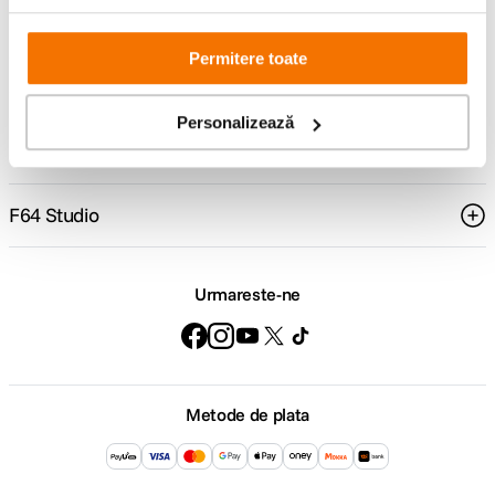
Comenzi si livrare
Permitere toate
Suport
Personalizează
Service si garantii
F64 Studio
Urmareste-ne
Metode de plata