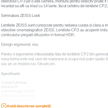
obiectivul CP.3 pe o alta camera, montura pentru obiectiv poate fi sc
incantat sa afli ca irisul cu 14 lame, facut celebru de lentilele CP.2, 
Semnatura ZEISS Look
Lentilele ZEISS sunt cunoscute pentru redarea curata si clara a ima
obiective cinematografice ZEISS. Lentilele CP.3 au acoperiri imbuna
continutului pregatit difuzarilor in format HDR.
Design ergonomic nou
Pentru o ergonomie imbunatatita fata de lentilele CP.2 din generati
noua forma este mai usor de manevrat si ocupa mai putin spatiu fizi
sau pe un trepied sau Steadicam.
Specificatii:
 Format Full-frame
 Montura EF
 Distanta focala: 50 mm
 Diafragma maxima: t/2.1
 Diafragma minima: t/22
 Nr. lamele diafragma: 14
Arată descrierea completă