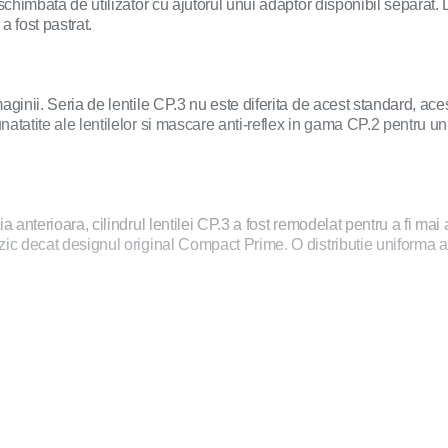
himbata de utilizator cu ajutorul unui adaptor disponibil separat. Da
a fost pastrat.
ginii. Seria de lentile CP.3 nu este diferita de acest standard, ace
tatite ale lentilelor si mascare anti-reflex in gama CP.2 pentru un 
a anterioara, cilindrul lentilei CP.3 a fost remodelat pentru a fi m
c decat designul original Compact Prime. O distributie uniforma a gr