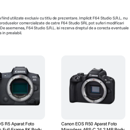
Standard
85mm
fiind utilizate exclusiv cu titlu de prezentare. Implicit F64 Studio S.R.L. nu
a produselor comercializate de catre F64 Studio SRL pot suferi modificari
Full Frame: 28.4° / Super35:
ra. De asemenea, F64 Studio S.R.L. isi rezerva dreptul de a corecta eventuale
20.6° / APS-C (1.5x): 19.1° /
 in prealabil.
APS-C (1.6x): 17.9° / MFT:
14.4°
9
f/1.5
T1.5 - T22
Da
S R5 Aparat Foto
Canon EOS R50 Aparat Foto
s Full-Frame 8K Body
Mirrorless APS-C 24.2 MP Body