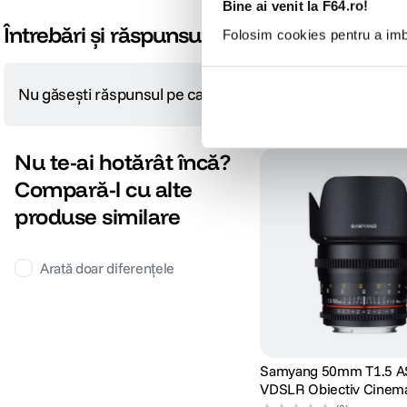
Bine ai venit la F64.ro!
Întrebări și răspunsuri
Folosim cookies pentru a imbu
Nu găsești răspunsul pe care îl cauți?
Pune o întrebare
Nu te-ai hotărât încă?
Compară-l cu alte
produse similare
Arată doar diferențele
Samyang 50mm T1.5 
VDSLR Obiectiv Cinema
A