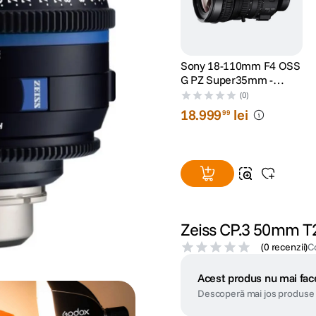
Sony 18-110mm F4 OSS
G PZ Super35mm -
Obiectiv, Sony E
(0)
18
.
999
lei
99
Zeiss CP.3 50mm T2
(
0 recenzii
)
C
Acest produs nu mai face
Descoperă mai jos produse 