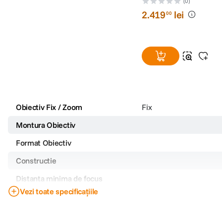
(0)
2
.
419
lei
00
Obiectiv Fix / Zoom
Fix
Montura Obiectiv
Format Obiectiv
Constructie
Distanta minima de focus
Vezi toate specificațiile
Filet filtru
Stabilizare de imagine