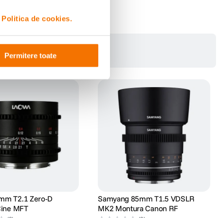
i
Politica de cookies.
Permitere toate
mm T2.1 Zero-D
Samyang 85mm T1.5 VDSLR
Cine MFT
MK2 Montura Canon RF