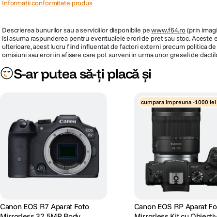
Informatii conformitate produs
Tip Obiectiv
Focala Fixa
Descrierea bunurilor sau a serviciilor disponibile pe
www.f64.ro
(prin imagi
isi asuma raspunderea pentru eventualele erori de pret sau stoc. Aceste ero
ulterioare, acest lucru fiind influentat de factori externi precum politica 
omisiuni sau erori in afisare care pot surveni in urma unor greseli de dactil
Unghi de cuprindere
S-ar putea să-ți placă și
Nr. lamele diafragma
cumpara impreuna -1000 lei
Diafragma Maxima
unt
Plaja diafragme
Parasolar inclus
Canon EOS R7 Aparat Foto
Canon EOS RP Aparat Fo
Mirrorless 32.5MP Body
Mirrorless Kit cu Obiecti