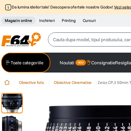
Da lumina ideilor tale! Descopera ofertele noastre Godox!
Vezi selec
Magazin online
Inchirieri
Printing
Cursuri
Cauta dupa model, tipul produsului, caracter
Top Cautari
Toate categoriile
Noutati
Consignatie
Resigila
canon g7x
1
.
Obiective foto
Obiective Cinematice
Zeiss CP.3 50mm T
trepied
2
.
trepied telefon
3
.
peak design
4
.
lavaliera
5
.