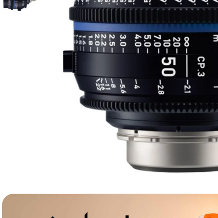
canon sx740 hs
6
.
card memorie
7
.
sony fx
8
.
dji mic mini
9
.
dji osmo pocket 4
10
.