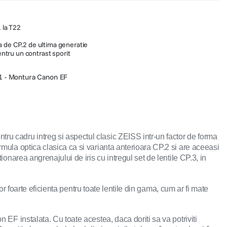
1 la T22
 de CP.2 de ultima generatie
pentru un contrast sporit
1 - Montura Canon EF
ru cadru intreg si aspectul clasic ZEISS intr-un factor de forma
rmula optica clasica ca si varianta anterioara CP.2 si are aceeasi
onarea angrenajului de iris cu intregul set de lentile CP.3, in
or foarte eficienta pentru toate lentile din gama, cum ar fi mate
 EF instalata. Cu toate acestea, daca doriti sa va potriviti