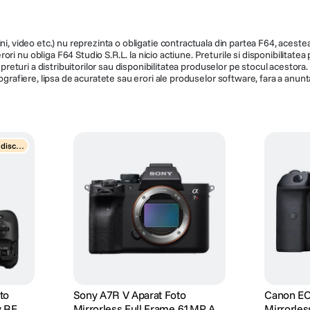
ni, video etc.) nu reprezinta o obligatie contractuala din partea F64, acestea 
ri nu obliga F64 Studio S.R.L. la nicio actiune. Preturile si disponibilitate
de preturi a distribuitorilor sau disponibilitatea produselor pe stocul acesto
ografiere, lipsa de acuratete sau erori ale produselor software, fara a anunta
 disco
to
Sony A7R V Aparat Foto
Canon EO
v RF
Mirrorless Full Frame 61MP AF
Mirrorles