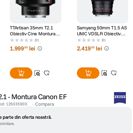
TTArtisan 35mm T2.1
Samyang 50mm T1.5 AS
Obiectiv Cine Montura
UMC VDSLR Obiectiv
Sony E
Cinematic Sony A
(0)
(0)
1
.
999
lei
2
.
419
lei
00
00
.1 - Montura Canon EF
Compara
od
:
125035903
 parte din oferta noastră.
similare.