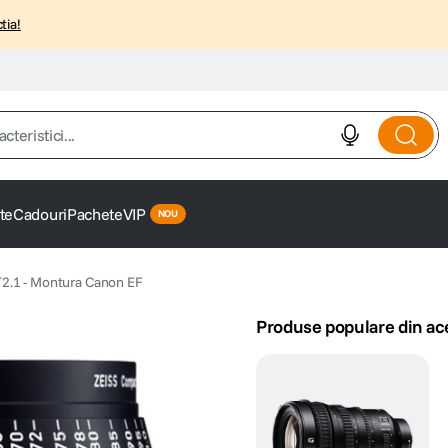
tia!
istici...
te
Cadouri
Pachete
VIP
2.1 - Montura Canon EF
Produse populare din ac