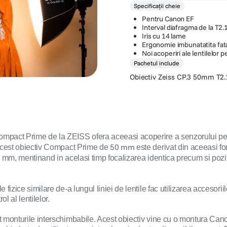
Specificații cheie
Pentru Canon EF
Interval diafragma de la T2.
Iris cu 14 lame
Ergonomie imbunatatita fata
Noi acoperiri ale lentilelor 
Pachetul include
Obiectiv Zeiss CP.3 50mm T2.
ompact Prime de la ZEISS ofera aceeasi acoperire a senzorului pent
50 mm
. Acest obiectiv Compact Prime de
este derivat din aceeasi fo
0 mm, mentinand in acelasi timp focalizarea identica precum si poziti
fizice similare de-a lungul liniei de lentile fac utilizarea accesoriil
l al lentilelor.
t monturile interschimbabile. Acest obiectiv vine cu o montura Canon