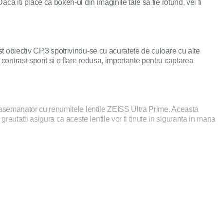
ca iti place ca bokeh-ul din imaginile tale sa fie rotund, vei fi
st obiectiv CP.3 spotrivindu-se cu acuratete de culoare cu alte
contrast sporit si o flare redusa, importante pentru captarea
ai asemanator cu renumitele lentile ZEISS Ultra Prime. Aceasta
eutatii asigura ca aceste lentile vor fi tinute in siguranta in mana