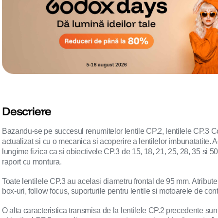
Descriere
Bazandu-se pe succesul renumitelor lentile CP.2, lentilele CP.3 C
actualizat si cu o mecanica si acoperire a lentilelor imbunatatite
lungime fizica ca si obiectivele CP.3 de 15, 18, 21, 25, 28, 35 si 5
raport cu montura.
Toate lentilele CP.3 au acelasi diametru frontal de 95 mm. Atributele 
box-uri, follow focus, suporturile pentru lentile si motoarele de contro
O alta caracteristica transmisa de la lentilele CP.2 precedente sun