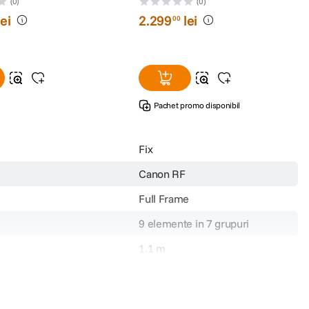
(0)
(0)
lei
2
.
299
lei
00
Pachet promo disponibil
Fix
Canon RF
Full Frame
9 elemente in 7 grupuri
1.1 m
72mm
Nu