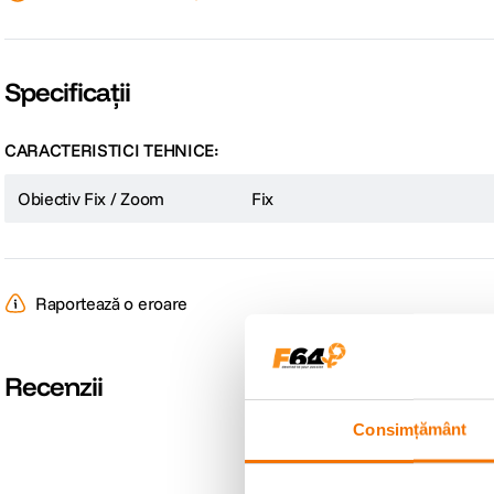
 Inel de control al irisului
 Focalizare motorizata
Specificații
CARACTERISTICI TEHNICE:
Obiectiv Fix / Zoom
Fix
Raportează o eroare
Recenzii
Consimțământ