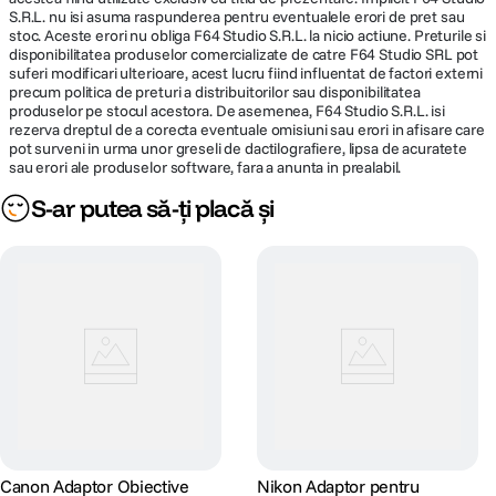
S.R.L. nu isi asuma raspunderea pentru eventualele erori de pret sau
stoc. Aceste erori nu obliga F64 Studio S.R.L. la nicio actiune. Preturile si
disponibilitatea produselor comercializate de catre F64 Studio SRL pot
suferi modificari ulterioare, acest lucru fiind influentat de factori externi
precum politica de preturi a distribuitorilor sau disponibilitatea
produselor pe stocul acestora. De asemenea, F64 Studio S.R.L. isi
rezerva dreptul de a corecta eventuale omisiuni sau erori in afisare care
pot surveni in urma unor greseli de dactilografiere, lipsa de acuratete
sau erori ale produselor software, fara a anunta in prealabil.
S-ar putea să-ți placă și
Canon Adaptor Obiective
Nikon Adaptor pentru