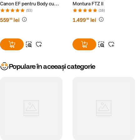
Canon EF pentru Body cu
Montura FTZ II
Montura RF
(53)
(16)
559
lei
1
.
499
lei
99
99
Populare în aceeași categorie