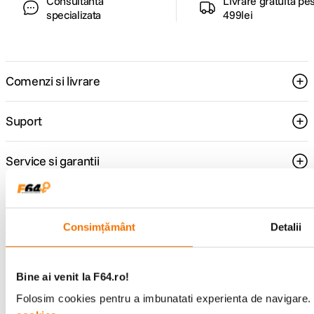
Consultanta
Livrare gratuita pe
specializata
499lei
Comenzi si livrare
Suport
Service si garantii
F64 Studio
Consimțământ
Detalii
Urmareste-ne
Bine ai venit la F64.ro!
Folosim cookies pentru a imbunatati experienta de navigare. P