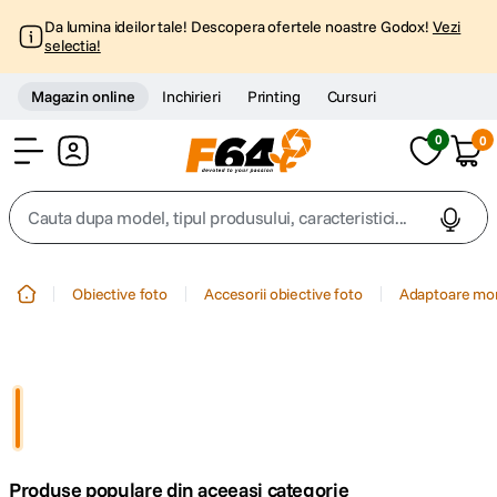
Da lumina ideilor tale! Descopera ofertele noastre Godox!
Vezi
selectia!
Magazin online
Inchirieri
Printing
Cursuri
0
0
Cont
Cauta dupa model, tipul produsului, caracteristici...
Top Cautari
Obiective foto
Accesorii obiective foto
Adaptoare mo
canon g7x
1
.
trepied
2
.
trepied telefon
3
.
Produse populare din aceeasi categorie
peak design
4
.