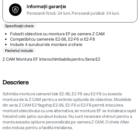
Informații garanție
Persoană fizică: 24 luni.
Persoană juridică: 24 luni.
Specificații cheie
Folositi obiective cu montura EF pe camera Z CAM
Compatibil cu camerele E2-S6, E2-F6 si E2-F8
Include 4 suruburi de montare si cheie
Pachetul include
Z CAM Montura EF Interschimbabila pentru Seria E2
Descriere
Schimba montura camerei tale E2-S6, E2-F6 sau E2-F8 cu aceasta
montura de la Z CAM pentru a extinde optiunile de obiective. Modelele
din seria Z CAM E2 flagship E2-S6, E2-F6 si E2-F8 permit inlocuirea
monturii obiectivului cu una alternativa, iar montura EF se instaleaza rapid
folosind cele patru suruburi incluse. Nu sunt necesare shimuri pentru a
monta aceasta optiune personalizata pe camera Z CAM. O cheie Allen
este inclusa pentru a facilita instalarea.