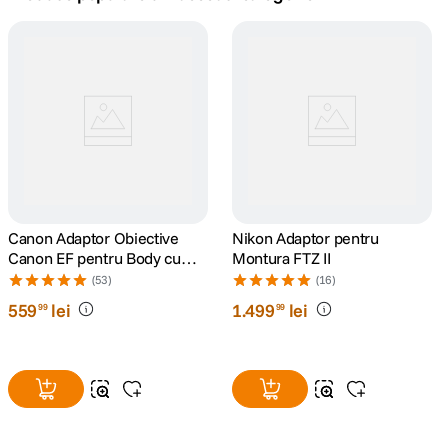
lavaliera
5
.
canon sx740 hs
6
.
card memorie
7
.
sony fx
8
.
dji mic mini
Canon Adaptor Obiective
9
.
Nikon Adaptor pentru
Canon EF pentru Body cu
Montura FTZ II
Montura RF
dji osmo pocket 4
(53)
(16)
10
.
559
lei
1
.
499
lei
99
99