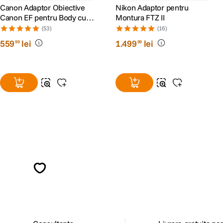
Canon Adaptor Obiective
Nikon Adaptor pentru
Canon EF pentru Body cu
Montura FTZ II
Montura RF
(53)
(16)
559
lei
1
.
499
lei
99
99
Alatura-te comunitatii creatorilor
Descopera inspiratie, recomandari utile,
ghiduri foto-video si oferte pregatite special
pentru tine.