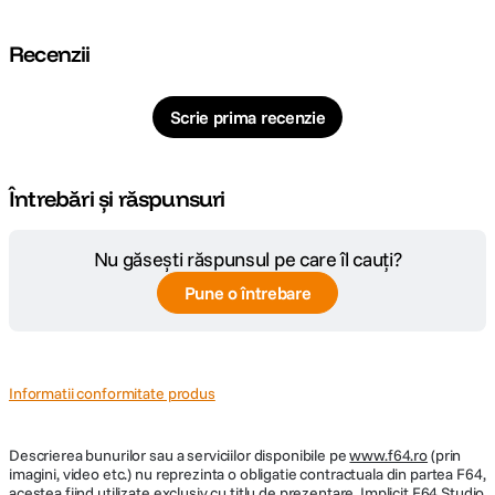
Recenzii
Scrie prima recenzie
Întrebări și răspunsuri
Nu găsești răspunsul pe care îl cauți?
Pune o întrebare
Informatii conformitate produs
Descrierea bunurilor sau a serviciilor disponibile pe
www.f64.ro
(prin
imagini, video etc.) nu reprezinta o obligatie contractuala din partea F64,
acestea fiind utilizate exclusiv cu titlu de prezentare. Implicit F64 Studio