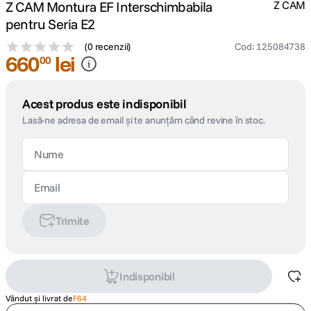
Z CAM Montura EF Interschimbabila
Z CAM
pentru Seria E2
(
0 recenzii
)
Cod
:
125084738
660
lei
00
Acest produs este indisponibil
Lasă-ne adresa de email și te anunțăm când revine în stoc.
Trimite
Indisponibil
Vândut și livrat de
F64