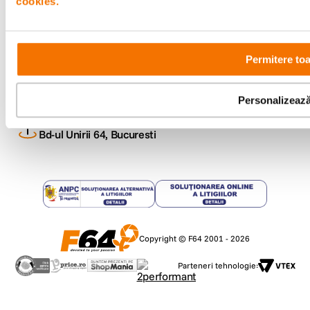
cookies.
Metode de plata
Permitere toa
Comenzi si suport
+40 21 270 0050
Program de lucru
Personalizeaz
09:00 - 21:00
Showroom
Bd-ul Unirii 64, Bucuresti
Copyright © F64 2001 - 2026
Parteneri tehnologie: