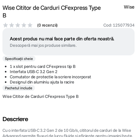
Wise Cititor de Carduri CFexpress Type
Wise
B
(
0 recenzii
)
Cod
:
125077934
Acest produs nu mai face parte din oferta noastră.
Descoperă mai jos produse similare.
Specificații cheie
1 x slot pentru card CFexpress tip B
Interfata USB-C 3.2 Gen 2
Comutator de protectie la scriere incorporat
Designul din aluminiu ajuta la racire
Pachetul include
Wise Cititor de Carduri CFexpress Type B
Descriere
Cu o interfata USB-C 3.2 Gen 2 de 10 Gb/s, cititorul de carduri de la Wise
Advanced permite fluxuri de lucru fluide si eficiente pentru imagini brute,