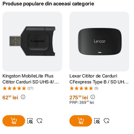
Produse populare din aceeasi categorie
canon sx740 hs
5
.
lavaliera
6
.
card memorie
7
.
ulanzi
8
.
insta 360
9
.
Kingston MobileLite Plus
Lexar Cititor de Carduri
Cititor Carduri SD UHS-II/
CFexpress Type B / SD UHS-
godox
10
.
UHS-I
II USB 3.2 Gen2
(27)
(5)
62
lei
275
lei
90
99
PRP:
369
lei
90