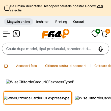
Da lumina ideilor tale! Descopera ofertele noastre Godox!
Vezi
selectia!
Magazin online
Inchirieri
Printing
Cursuri
0
0
Cont
Cauta dupa model, tipul produsului, caracteristici...
Top Cautari
Accesorii foto
Cititoare carduri si accesorii
Cititoare d
canon g7x
1
.
trepied
2
.
trepied telefon
3
.
peak design
4
.