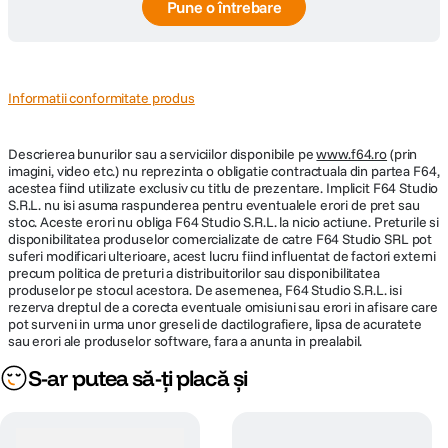
Pune o întrebare
Informatii conformitate produs
Descrierea bunurilor sau a serviciilor disponibile pe
www.f64.ro
(prin
imagini, video etc.) nu reprezinta o obligatie contractuala din partea F64,
acestea fiind utilizate exclusiv cu titlu de prezentare. Implicit F64 Studio
S.R.L. nu isi asuma raspunderea pentru eventualele erori de pret sau
stoc. Aceste erori nu obliga F64 Studio S.R.L. la nicio actiune. Preturile si
disponibilitatea produselor comercializate de catre F64 Studio SRL pot
suferi modificari ulterioare, acest lucru fiind influentat de factori externi
precum politica de preturi a distribuitorilor sau disponibilitatea
produselor pe stocul acestora. De asemenea, F64 Studio S.R.L. isi
rezerva dreptul de a corecta eventuale omisiuni sau erori in afisare care
pot surveni in urma unor greseli de dactilografiere, lipsa de acuratete
sau erori ale produselor software, fara a anunta in prealabil.
S-ar putea să-ți placă și