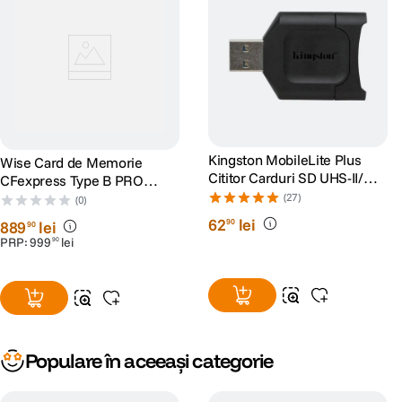
Kingston MobileLite Plus
Wise Card de Memorie
Cititor Carduri SD UHS-II/
CFexpress Type B PRO
UHS-I
160GB
(27)
(0)
62
lei
90
889
lei
90
PRP:
999
lei
90
Populare în aceeași categorie