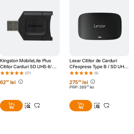
Kingston MobileLite Plus
Lexar Cititor de Carduri
Cititor Carduri SD UHS-II/
CFexpress Type B / SD UHS-
UHS-I
II USB 3.2 Gen2
(27)
(5)
62
lei
275
lei
90
99
PRP:
369
lei
90