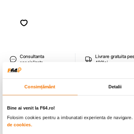
Alatura-te comunitatii creatorilor
Descopera inspiratie, recomandari utile,
ghiduri foto-video si oferte pregatite special
pentru tine.
Consultanta
Livrare gratuita pe
specializata
499lei
Consimțământ
Detalii
Comenzi si livrare
Suport
Bine ai venit la F64.ro!
Folosim cookies pentru a imbunatati experienta de navigare. P
Service si garantii
de cookies.