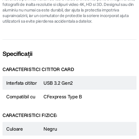
fotografii de inalta rezolutie si clipuri video 4K, HD si 3D. Designul sau din
aluminiu nu numai ca este durabil, dar ajuta la protectia impotriva
supraincalzirii, iar un comutator de protectie la scriere incorporat ajuta
utilizatorii sa evite pierderea accidentala a datelor.
Specificații
CARACTERISTICI CITITOR CARD
Interfata cititor
USB 3.2 Gen2
Compatibil cu
CFexpress Type B
CARACTERISTICI FIZICE:
Culoare
Negru