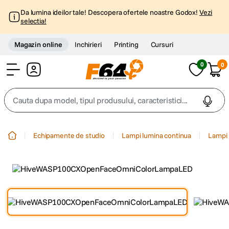
Da lumina ideilor tale! Descopera ofertele noastre Godox!
Vezi
selectia!
Magazin online
Inchirieri
Printing
Cursuri
0
0
Cont
Cauta dupa model, tipul produsului, caracteristici...
Top Cautari
Echipamente de studio
Lampi lumina continua
Lampi 
canon g7x
1
.
trepied
2
.
trepied telefon
3
.
peak design
4
.