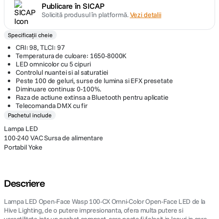
Publicare în SICAP
Solicită produsul în platformă.
Vezi detalii
Specificații cheie
CRI: 98, TLCI: 97
Temperatura de culoare: 1650-8000K
LED omnicolor cu 5 cipuri
Controlul nuantei si al saturatiei
Peste 100 de geluri, surse de lumina si EFX presetate
Diminuare continua: 0-100%.
Raza de actiune extinsa a Bluetooth pentru aplicatie
Telecomanda DMX cu fir
Pachetul include
Lampa LED
100-240 VAC Sursa de alimentare
Portabil Yoke
Descriere
Lampa LED Open-Face Wasp 100-CX Omni-Color Open-Face LED de la
Hive Lighting, de o putere impresionanta, ofera multa putere si