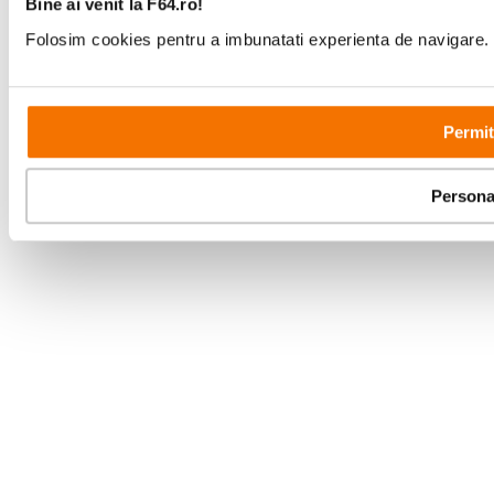
Bine ai venit la F64.ro!
Folosim cookies pentru a imbunatati experienta de navigare. P
Permit
Persona