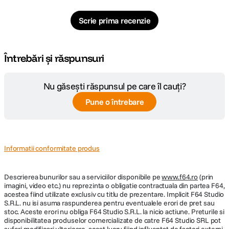
Scrie prima recenzie
Întrebări și răspunsuri
Nu găsești răspunsul pe care îl cauți?
Pune o întrebare
Informatii conformitate produs
Descrierea bunurilor sau a serviciilor disponibile pe
www.f64.ro
(prin
imagini, video etc.) nu reprezinta o obligatie contractuala din partea F64,
acestea fiind utilizate exclusiv cu titlu de prezentare. Implicit F64 Studio
S.R.L. nu isi asuma raspunderea pentru eventualele erori de pret sau
stoc. Aceste erori nu obliga F64 Studio S.R.L. la nicio actiune. Preturile si
disponibilitatea produselor comercializate de catre F64 Studio SRL pot