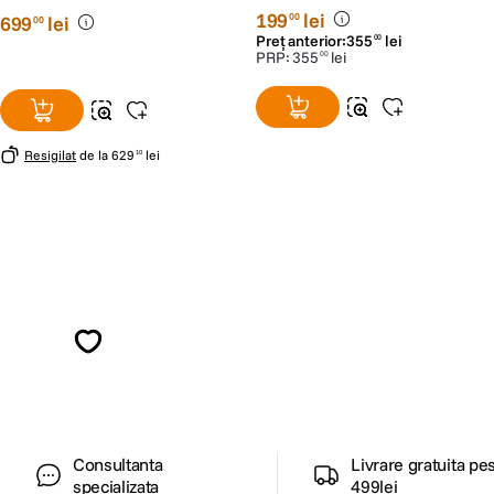
Stative
199
lei
00
699
lei
00
Preț anterior:
355
lei
00
PRP:
355
lei
00
Resigilat
de la
629
lei
10
Alatura-te comunitatii creatorilor
Descopera inspiratie, recomandari utile,
ghiduri foto-video si oferte pregatite special
pentru tine.
Consultanta
Livrare gratuita pe
specializata
499lei