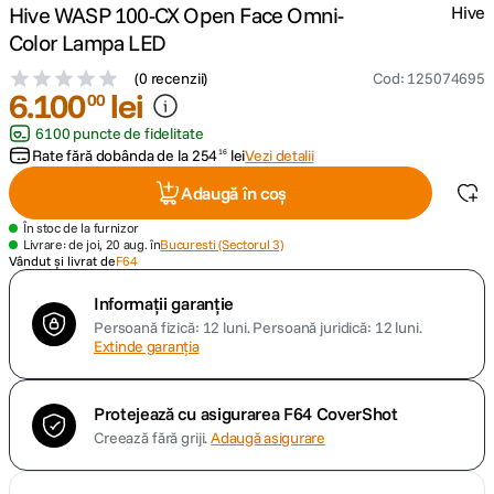
Hive WASP 100-CX Open Face Omni-
Hive
Color Lampa LED
canon sx740 hs
5
.
(
0 recenzii
)
Cod
:
125074695
6
.
100
lei
lavaliera
00
6
.
6100 puncte de fidelitate
card memorie
Rate fără dobânda de la
7
.
254
lei
Vezi detalii
16
Adaugă în coș
ulanzi
8
.
În stoc de la furnizor
Livrare: de joi, 20 aug. în
Bucuresti (Sectorul 3)
insta 360
9
.
Vândut și livrat de
F64
Informații garanție
godox
10
.
Persoană fizică: 12 luni.
Persoană juridică: 12 luni.
Extinde garanția
Protejează cu asigurarea F64 CoverShot
Creează fără griji.
Adaugă asigurare