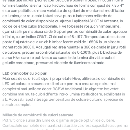
versatilitate intr-un pachet compact, care poate fi folosit in locuri in care
luminile traditionale nu incap. Factorul sau de forma compact de 7,8 x 4"
este compatibil cu o mare varietate de optiuni de montare si modificatori
de lumina, dar reuseste totusi sa va puna la indemana miliarde de
combinatii de culori disponibile cu ajutorul aplicatiei SHOT si Antenna. In
loc de cele trei culori traditionale, Hive foloseste rosu, chihlimbar, lime,
cyan si safir pe matricea sa de 5 cipuri pentru combinatii de culori aproape
infinite, cu un indice CRI/TLCI ridicat de 98 si 97. Temperatura de culoare
poate fi ajustata de la un chihlimbar foarte cald de 1650K la un albastru
inghetat de 8000K. Adaugati reglarea nuantei la 360 de grade in jurul rotii
de culoare, precum si controlul saturatiei de 0-100%, plus biblioteca de
surse Hive care se potriveste cu sursele de lumina din viata reala si
gelurile corectoare, precum si efectele de iluminare animate.
LED omnicolor cu 5 cipuri
Matricea de culori cu 5 cipuri, proprietate Hive, utilizeaza o combinatie de
LED-uri colorate secundare si tertiare pentru a crea un spectru mai
complet si mai uniform decat RGBW traditional. Un algoritm brevetat
combina mai multe culori diferite intr-o lumina stralucitoare, echilibrata in
alb. Accesati rapid intreaga temperatura de culoare cu tonuri precise de
spectru complet.
Miliarde de combinatii de culori saturate
Potriviti orice sursa din lume cu o gama larga de optiuni de culoare.
Controalele complete de nuanta si saturatie va ofera capacitatea suprema