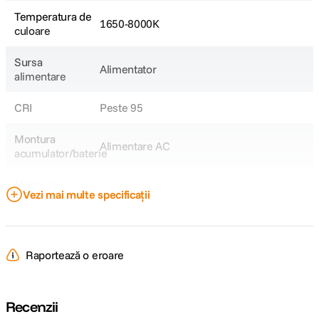
Temperatura de
1650-8000K
culoare
Sursa
Alimentator
alimentare
CRI
Peste 95
Montura
Alimentare AC
acumulator/baterie
Montura
Profoto/Hive Lighting LED
Vezi mai multe specificații
accesorii
DETALII PRODUCATOR
Raportează o eroare
Cod producator
WLS1CX
Recenzii