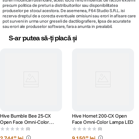
suferi modificari ulterioare, acest lucru fiind influentat de factori externi
precum politica de preturi a distribuitorilor sau disponibilitatea
produselor pe stocul acestora. De asemenea, F64 Studio S.R.L. isi
rezerva dreptul de a corecta eventuale omisiuni sau erori in afisare care
pot surveni in urma unor greseli de dactilografiere, lipsa de acuratete
sau erori ale produselor software, fara a anunta in prealabil.
S-ar putea să-ți placă și
Hive Bumble Bee 25-CX
Hive Hornet 200-CX Open
Open Face Omni-Color
Face Omni-Color Lampa LED
Lampa LED
(0)
(0)
2
.
744
lei
9
.
150
lei
00
00