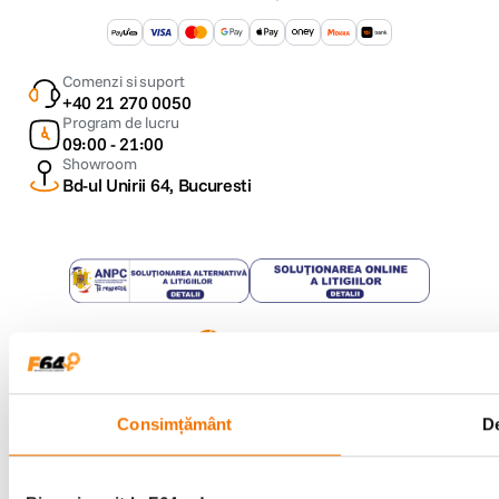
Comenzi si suport
+40 21 270 0050
Program de lucru
09:00 - 21:00
Showroom
Bd-ul Unirii 64, Bucuresti
Copyright © F64 2001 - 2026
Parteneri tehnologie:
Consimțământ
De