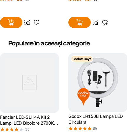
Populare în aceeași categorie
Godox Days
Godox LR150B Lampa LED
Fancier LED-SLH4A Kit 2
Circulara
Lampi LED Bicolore 2700K-
5500K + 2 Softboxuri + 2
(5)
(35)