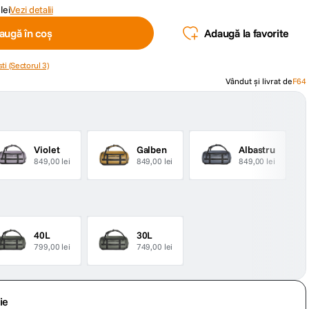
lei
Vezi detalii
augă în coș
Adaugă la favorite
ti (Sectorul 3)
Vândut și livrat de
F64
Violet
Galben
Albastru
849,00 lei
849,00 lei
849,00 lei
40L
30L
799,00 lei
749,00 lei
ie