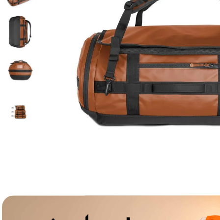
lavaliera
6
.
sony fx
7
.
card memorie
8
.
dji mic mini
9
.
dji osmo
10
.