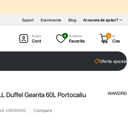
Suport
Evenimente
Blog
Ai nevoie de ajutor?
0
Produse
0
In
Cont
Favorite
Cos
Oferte special
uffel Geanta 60L Portocaliu
WANDRD
Compara
od
:
125095581