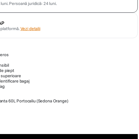
luni.
Persoană juridică: 24 luni.
AP
n platformă.
Vezi detalii
neros
sibil
de piept
i superioare
entificare bagaj
Tag
ta 60L Portocaliu (Sedona Orange)