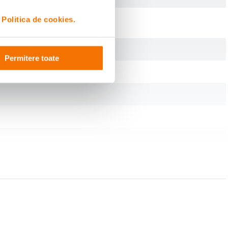
ari, permit acces rapid si facil chiar si in miscare. Buzunarele interne
i
Politica de cookies.
Permitere toate
esc o geanta de calatorie compacta, ce poate fi purtata si ca rucsac