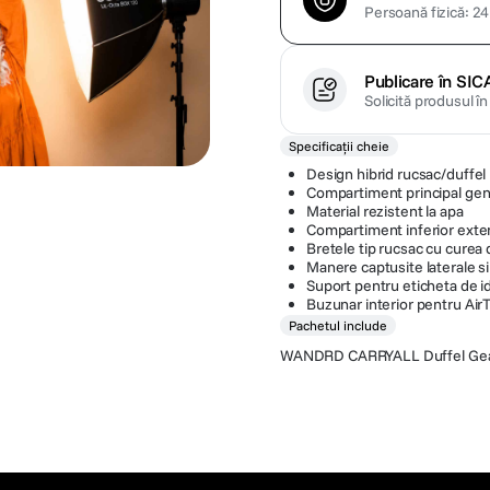
Persoană fizică: 24 
Publicare în SIC
Solicită produsul î
Specificații cheie
Design hibrid rucsac/duffel
Compartiment principal ge
Material rezistent la apa
Compartiment inferior exten
Bretele tip rucsac cu curea 
Manere captusite laterale s
Suport pentru eticheta de id
Buzunar interior pentru Air
Pachetul include
WANDRD CARRYALL Duffel Gean