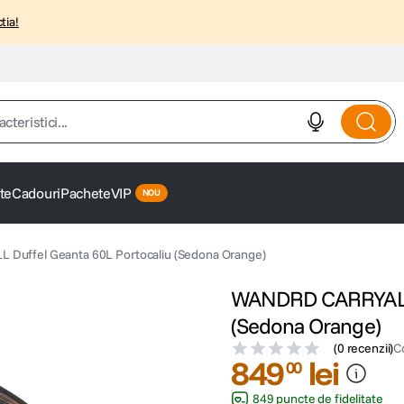
tia!
istici...
te
Cadouri
Pachete
VIP
uffel Geanta 60L Portocaliu (Sedona Orange)
WANDRD CARRYALL D
(Sedona Orange)
(
0 recenzii
)
C
849
lei
00
849 puncte de fidelitate