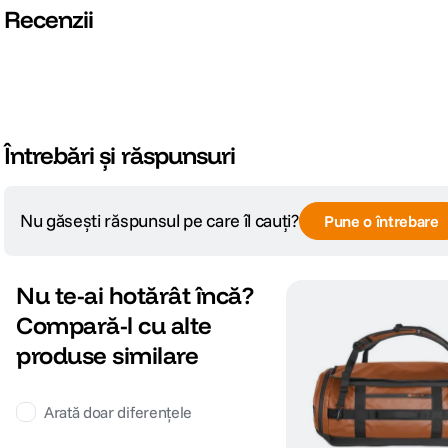
Recenzii
Întrebări și răspunsuri
Nu găsești răspunsul pe care îl cauți?
Pune o întrebare
Nu te-ai hotărât încă?
Compară-l cu alte
produse similare
Arată doar diferențele