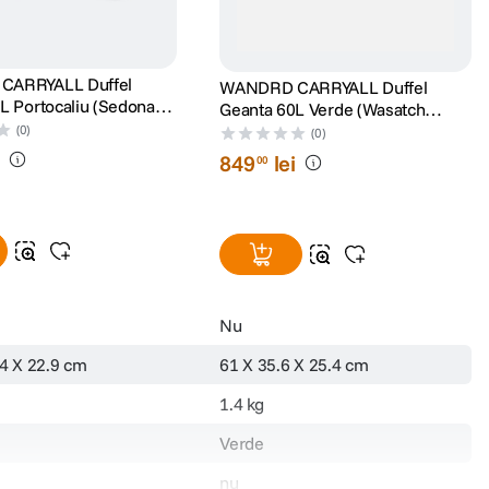
CARRYALL Duffel
WANDRD CARRYALL Duffel
L Portocaliu (Sedona
Geanta 60L Verde (Wasatch
Green)
(0)
(0)
i
849
lei
00
Nu
.4 X 22.9 cm
61 X 35.6 X 25.4 cm
1.4 kg
Verde
nu