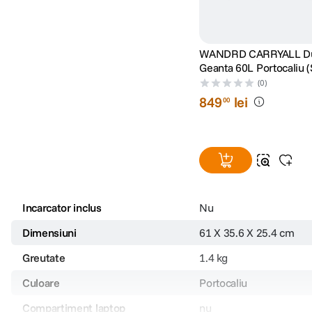
WANDRD CARRYALL Du
Geanta 60L Portocaliu 
Orange)
(0)
849
lei
00
Incarcator inclus
Nu
Dimensiuni
61 X 35.6 X 25.4 cm
Greutate
1.4 kg
Culoare
Portocaliu
Compartiment laptop
nu