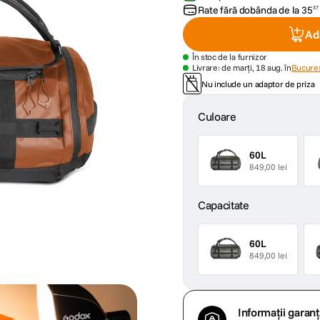
Rate fără dobânda de la
35
37
Ad
În stoc de la furnizor
Livrare: de marți, 18 aug. în
Bucures
Nu include un adaptor de priza
Culoare
60L
849,00 lei
Capacitate
60L
849,00 lei
Informații garanț