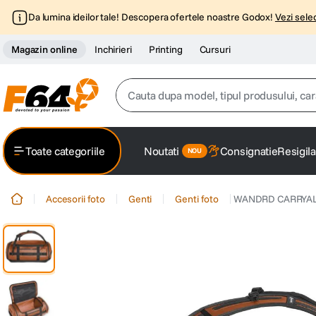
Da lumina ideilor tale! Descopera ofertele noastre Godox!
Vezi selec
Magazin online
Inchirieri
Printing
Cursuri
Cauta dupa model, tipul produsului, caracter
Top Cautari
Toate categoriile
Noutati
Consignatie
Resigila
canon g7x
1
.
Accesorii foto
Genti
Genti foto
WANDRD CARRYALL D
trepied
2
.
trepied telefon
3
.
peak design
4
.
canon sx740 hs
5
.