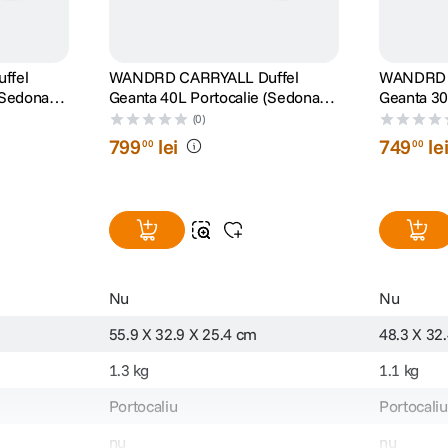
ffel
WANDRD CARRYALL Duffel
WANDRD 
(Sedona
Geanta 40L Portocalie (Sedona
Geanta 30
Orange)
Orange)
(0)
799
lei
749
le
00
00
Nu
Nu
55.9 X 32.9 X 25.4 cm
48.3 X 32
1.3 kg
1.1 kg
Portocaliu
Portocaliu
nu
nu