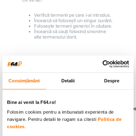
canon sx740 hs
5
.
Verifică termenii pe care i-ai introdus.
Încearcă să folosești un singur cuvânt.
Folosește termeni generici în căutare.
lavaliera
6
.
Încearcă să cauți folosind sinonime
alte termenului dorit.
card memorie
7
.
dji mic mini
8
.
Alatura-te comunitatii creatorilor
Descopera inspiratie, recomandari utile,
dji osmo
9
.
ghiduri foto-video si oferte pregatite special
pentru tine.
Consimțământ
Detalii
Despre
insta 360
10
.
Bine ai venit la F64.ro!
Consultanta
Livrare gratuita pe
Folosim cookies pentru a imbunatati experienta de
specializata
499lei
navigare. Pentru detalii te rugam sa citesti
Politica de
cookies.