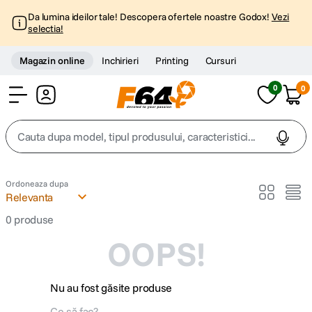
Da lumina ideilor tale! Descopera ofertele noastre Godox!
Vezi
selectia!
Magazin online
Inchirieri
Printing
Cursuri
0
0
Cont
Cauta dupa model, tipul produsului, caracteristici...
Top Cautari
Ordoneaza dupa
Relevanta
canon g7x
1
.
0
produse
OOPS!
trepied
2
.
trepied telefon
3
.
Nu au fost găsite produse
peak design
4
.
Ce să fac?