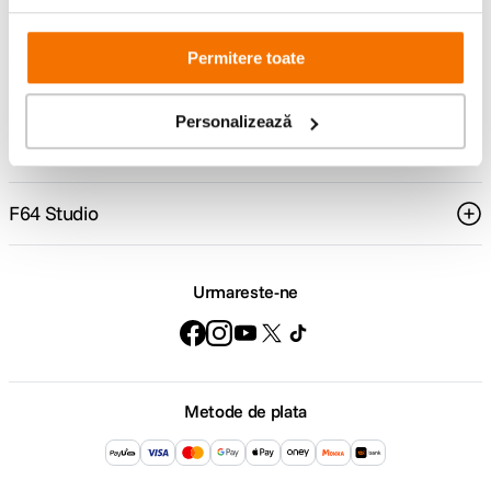
Comenzi si livrare
Permitere toate
Suport
Personalizează
Service si garantii
F64 Studio
Urmareste-ne
Metode de plata