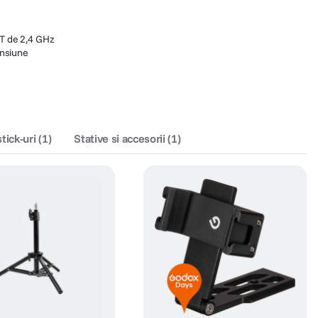
T de 2,4 GHz
ensiune
stick-uri
(
1
)
Stative si accesorii
(
1
)