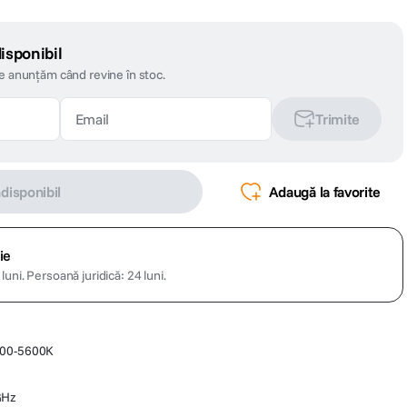
isponibil
te anunțăm când revine în stoc.
Trimite
ndisponibil
Adaugă la favorite
ie
luni.
Persoană juridică: 24 luni.
300-5600K
GHz