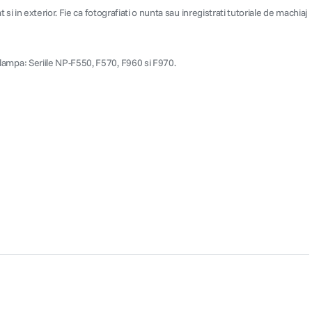
 si in exterior. Fie ca fotografiati o nunta sau inregistrati tutoriale de machiaj
a lampa: Seriile NP-F550, F570, F960 si F970.