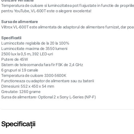
Temperatura de culoare si luminozitatea pot fi ajustate in functie de propriile ce
pentru YouTube, VL-600T este o alegere excelenta!
Sursa de alimentare
Viltrox VL-600T este alimentata de adaptorul de alimentare furnizat, dar poate
Specificatii
Luminozitate reglabila de la 20 la 100%
Luminozitate maxima de 3550 lumeni
2500 lux la 0,5 m, 392 LED-uri
Putere de 45W
Sistem de telecomanda fara fir FSK de 2,4 GHz
6 grupuri si 19 canale
Temperatura de culoare 3300-5600K
Functioneaza cu adaptor de alimentare sau cu baterii
Dimesiuni: 552 x 450 x 54 mm
Greutate: 1260 grame
Sursa de alimentare: Optional 2 x Sony L-Series (NP-F)
Specificații