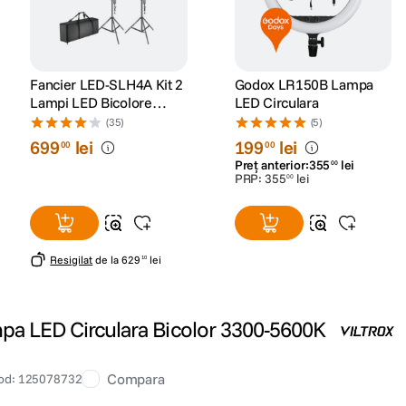
Fancier LED-SLH4A Kit 2
Godox LR150B Lampa
Lampi LED Bicolore
LED Circulara
2700K-5500K + 2
(35)
(5)
Softboxuri + 2 Stative
699
lei
199
lei
00
00
Preț anterior:
355
lei
00
PRP:
355
lei
00
Resigilat
de la
629
lei
10
mpa LED Circulara Bicolor 3300-5600K
Compara
od
:
125078732