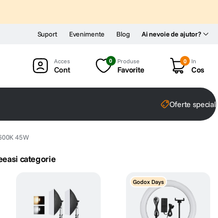
Suport
Evenimente
Blog
Ai nevoie de ajutor?
0
Produse
0
In
Cont
Favorite
Cos
Oferte special
-5600K 45W
eeasi categorie
Godox Days