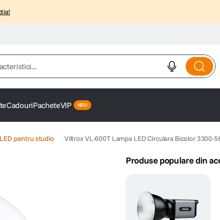
tia!
istici...
te
Cadouri
Pachete
VIP
LED pentru studio
Viltrox VL-600T Lampa LED Circulara Bicolor 3300
Produse populare din ac