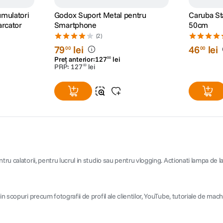
umulatori
Godox Suport Metal pentru
Caruba Stativ de Birou LS-50
arcator
Smartphone
50cm
(2)
79
lei
46
lei
00
00
Preț anterior:
127
lei
00
PRP:
127
lei
00
tru calatorii, pentru lucrul in studio sau pentru vlogging. Actionati lampa de 
in scopuri precum fotografii de profil ale clientilor, YouTube, tutoriale de ma