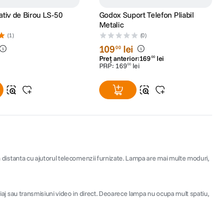
Godox Suport Telefon Pliabil
Metalic
(1)
(0)
109
lei
00
Preț anterior:
169
lei
00
PRP:
169
lei
00
la distanta cu ajutorul telecomenzii furnizate. Lampa are mai multe moduri,
chiaj sau transmisiuni video in direct. Deoarece lampa nu ocupa mult spatiu,