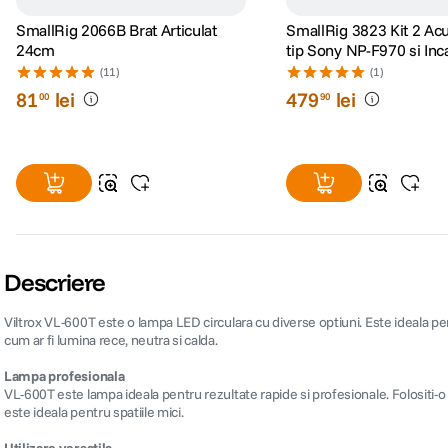
SmallRig 2066B Brat Articulat
SmallRig 3823 Kit 2 Ac
24cm
tip Sony NP-F970 si Inc
(11)
(1)
81
lei
479
lei
00
90
Descriere
Viltrox VL-600T este o lampa LED circulara cu diverse optiuni. Este ideala pen
cum ar fi lumina rece, neutra si calda.
Lampa profesionala
VL-600T este lampa ideala pentru rezultate rapide si profesionale. Folositi-o 
este ideala pentru spatiile mici.
Utilizare versatila