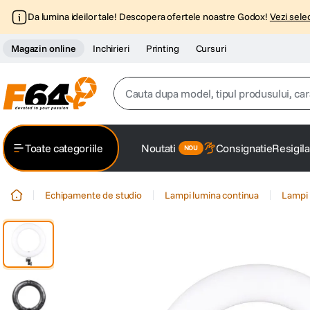
Da lumina ideilor tale! Descopera ofertele noastre Godox!
Vezi selec
Magazin online
Inchirieri
Printing
Cursuri
Cauta dupa model, tipul produsului, caracter
Top Cautari
Toate categoriile
Noutati
Consignatie
Resigila
canon g7x
1
.
Echipamente de studio
Lampi lumina continua
Lampi 
trepied
2
.
trepied telefon
3
.
peak design
4
.
canon sx740 hs
5
.