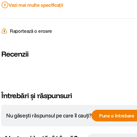
Vezi mai multe specificații
Cod producator
D158541
Raportează o eroare
Recenzii
Întrebări și răspunsuri
Nu găsești răspunsul pe care îl cauți?
Pune o întrebare