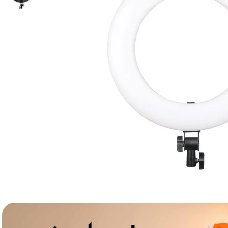
lavaliera
6
.
card memorie
7
.
dji mic mini
8
.
dji osmo
9
.
insta 360
10
.