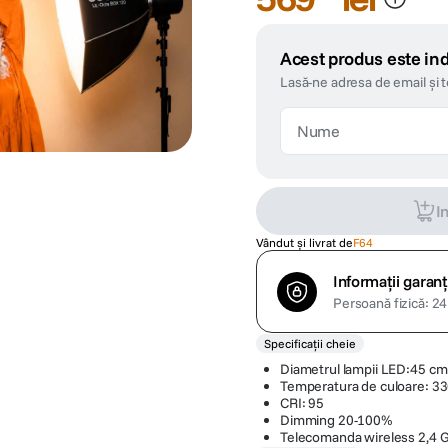
Acest produs este ind
Lasă-ne adresa de email și 
I
Vândut și livrat de
F64
Informații garanț
Persoană fizică: 24 
Specificații cheie
Diametrul lampii LED:45 cm
Temperatura de culoare: 3
CRI: 95
Dimming 20-100%
Telecomanda wireless 2,4 