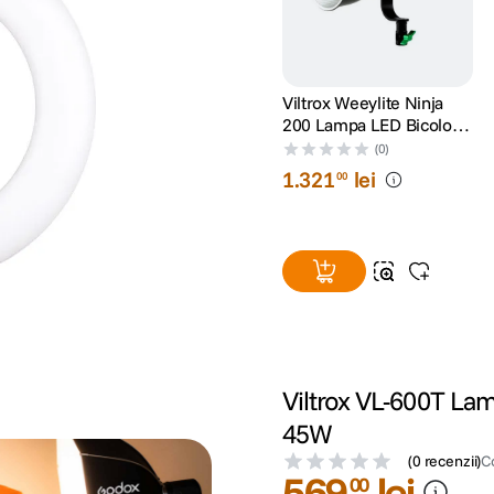
Viltrox Weeylite Ninja
200 Lampa LED Bicolor
60W
(0)
1
.
321
lei
00
Viltrox VL-600T La
45W
(
0 recenzii
)
C
569
lei
00