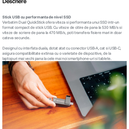
Descriere
canon sx740 hs
5
.
Stick USB cu performanta de nivel SSD
Verbatim Dual QuickStick ofera viteza si performanta unui SSD intr-un
lavaliera
6
.
format compact de stick USB. Cu viteze de citire de pana la 530 MB/s si
viteze de scriere de pana la 470 MB/s, poti transfera fisiere mari in doar
cateva secunde.
card memorie
7
.
Designul cu interfata duala, dotat atat cu conector USB-A, cat si USB-C,
asigura compatibilitate extinsa cu o varietate de dispozitive, de la
ulanzi
8
.
laptopuri mai vechi pana la cele mai noi smartphone-uri si tablete.
insta 360
9
.
godox
10
.