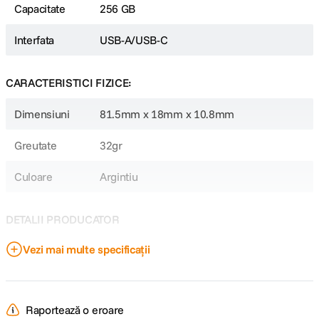
Capacitate
256 GB
Interfata
USB-A/USB-C
CARACTERISTICI FIZICE:
Dimensiuni
81.5mm x 18mm x 10.8mm
Greutate
32gr
Culoare
Argintiu
Specificatii
DETALII PRODUCATOR
Alimentare: Port USB
Conector USB: USB-A / USB-C
Interfata: USB 3.2 Gen 1
Vezi mai multe specificații
Cod producator
32041
Format: M.2
Viteza de citire: pana la 530 MB/s
Viteza de scriere: pana la 470 MB/s
Material carcasa: aliaj de zinc
Raportează o eroare
Greutate produs: aproximativ 32 g