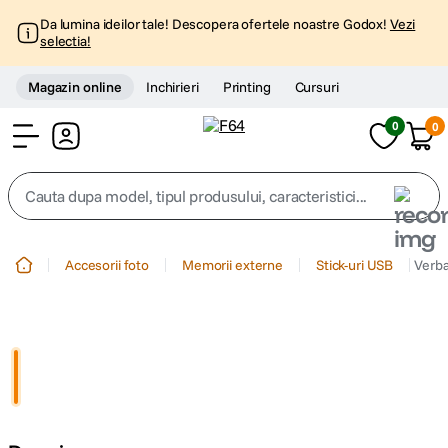
Da lumina ideilor tale! Descopera ofertele noastre Godox!
Vezi
selectia!
Magazin online
Inchirieri
Printing
Cursuri
0
0
Cont
Cauta dupa model, tipul produsului, caracteristici...
Top Cautari
Accesorii foto
Memorii externe
Stick-uri USB
Verb
canon g7x
1
.
trepied
2
.
trepied telefon
3
.
peak design
4
.