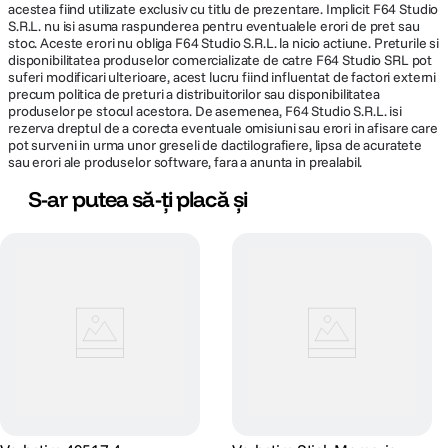
acestea fiind utilizate exclusiv cu titlu de prezentare. Implicit F64 Studio
S.R.L. nu isi asuma raspunderea pentru eventualele erori de pret sau
stoc. Aceste erori nu obliga F64 Studio S.R.L. la nicio actiune. Preturile si
disponibilitatea produselor comercializate de catre F64 Studio SRL pot
suferi modificari ulterioare, acest lucru fiind influentat de factori externi
precum politica de preturi a distribuitorilor sau disponibilitatea
produselor pe stocul acestora. De asemenea, F64 Studio S.R.L. isi
rezerva dreptul de a corecta eventuale omisiuni sau erori in afisare care
pot surveni in urma unor greseli de dactilografiere, lipsa de acuratete
sau erori ale produselor software, fara a anunta in prealabil.
S-ar putea să-ți placă și