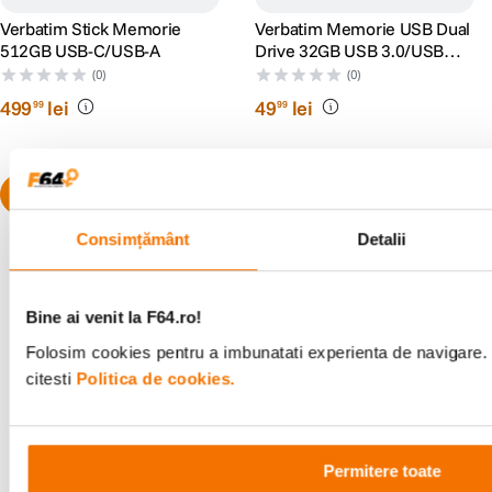
Verbatim Stick Memorie
Verbatim Memorie USB Dual
512GB USB-C/USB-A
Drive 32GB USB 3.0/USB
C/USB A
(0)
(0)
499
lei
49
lei
99
99
Consimțământ
Detalii
Bine ai venit la F64.ro!
Alatura-te comunitatii creatorilor
Folosim cookies pentru a imbunatati experienta de navigare. 
Descopera inspiratie, recomandari utile,
citesti
Politica de cookies.
ghiduri foto-video si oferte pregatite special
pentru tine.
Permitere toate