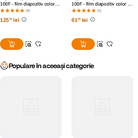
100F - film diapozitiv color
100F - film diapozitiv color lat
ingust (ISO 100, 135-36)
(ISO 100, 120) 1 BUC
(4)
(1)
125
lei
61
lei
00
00
Populare în aceeași categorie