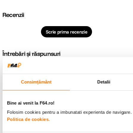
Recenzii
Scrie prima recenzie
Întrebări și răspunsuri
Nu găsești răspunsul pe care îl cauți?
Pune o întrebare
Consimțământ
Detalii
Bine ai venit la F64.ro!
Informatii conformitate produs
Folosim cookies pentru a imbunatati experienta de navigare. P
Politica de cookies.
Descrierea bunurilor sau a serviciilor disponibile pe
www.f64.ro
(prin
imagini, video etc.) nu reprezinta o obligatie contractuala din partea F64,
acestea fiind utilizate exclusiv cu titlu de prezentare. Implicit F64 Studio