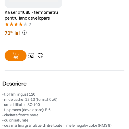
Kaiser #4080 - termometru
pentru tanc developare
(1)
70
lei
00
Descriere
- tip film: ingust 120
- nr de cadre: 12-13 (format 6 x6)
- sensibilitate: ISO 100
- tip proces (developare): E-6
- claritate foarte mare
- culori saturate
- cea mai fina granulatie dintre toate filmele negativ color (RMS 8)