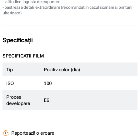
- latitudine ingusta de expunere
- pastreaza detalii extraordinare (recomandat in cazul scanarii si printarii
ulterioare)
Specificații
SPECIFICATII FILM
Tip
Pozitiv color (dia)
ISO
100
Proces
E6
developare
Raportează o eroare