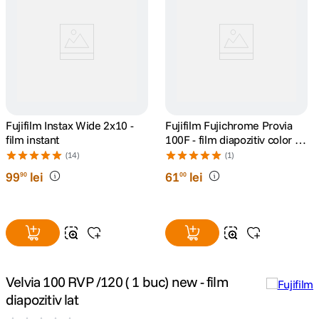
canon sx740 hs
5
.
lavaliera
6
.
sony fx
7
.
Fujifilm Instax Wide 2x10 -
Fujifilm Fujichrome Provia
card memorie
8
.
film instant
100F - film diapozitiv color lat
(ISO 100, 120) 1 BUC
(14)
(1)
dji mic mini
9
.
99
lei
61
lei
90
00
dji osmo
10
.
Velvia 100 RVP /120 ( 1 buc) new - film
diapozitiv lat