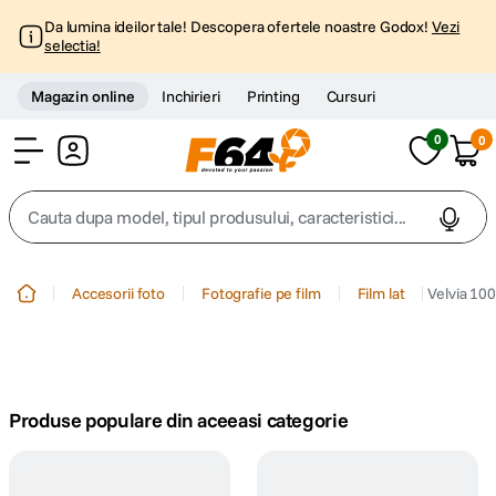
Da lumina ideilor tale! Descopera ofertele noastre Godox!
Vezi
selectia!
Magazin online
Inchirieri
Printing
Cursuri
0
0
Cont
Cauta dupa model, tipul produsului, caracteristici...
Top Cautari
Accesorii foto
Fotografie pe film
Film lat
Velvia 100
canon g7x
1
.
trepied
2
.
Produse populare din aceeasi categorie
trepied telefon
3
.
peak design
4
.