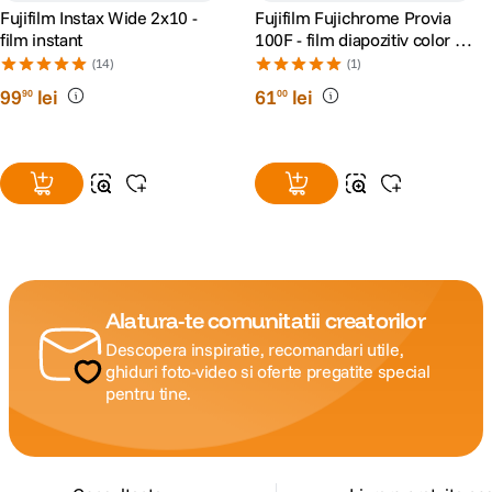
Fujifilm Instax Wide 2x10 -
Fujifilm Fujichrome Provia
film instant
100F - film diapozitiv color lat
(ISO 100, 120) 1 BUC
(14)
(1)
99
lei
61
lei
90
00
Alatura-te comunitatii creatorilor
Descopera inspiratie, recomandari utile,
ghiduri foto-video si oferte pregatite special
pentru tine.