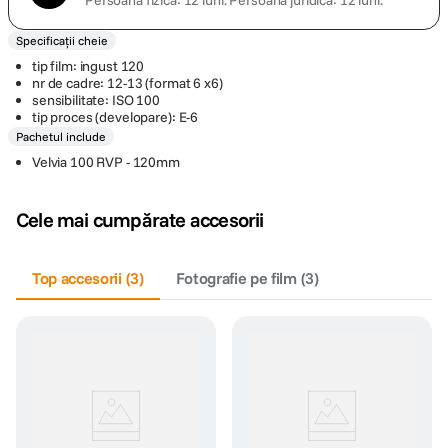
Persoană fizică: 12 luni.
Persoană juridică: 12 luni.
Specificații cheie
tip film: ingust 120
nr de cadre: 12-13 (format 6 x6)
sensibilitate: ISO 100
tip proces (developare): E-6
Pachetul include
Velvia 100 RVP - 120mm
Cele mai cumpărate accesorii
Top accesorii
(
3
)
Fotografie pe film
(
3
)