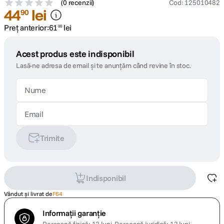
(
0 recenzii
)
Cod
:
125010482
44
lei
90
Preț anterior:
61
lei
00
Acest produs este indisponibil
Lasă-ne adresa de email și te anunțăm când revine în stoc.
Trimite
Indisponibil
Vândut și livrat de
F64
Informații garanție