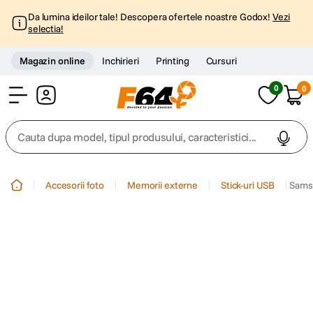
Da lumina ideilor tale! Descopera ofertele noastre Godox!
Vezi
selectia!
Magazin online
Inchirieri
Printing
Cursuri
0
0
Cont
Cauta dupa model, tipul produsului, caracteristici...
Top Cautari
Accesorii foto
Memorii externe
Stick-uri USB
Sams
canon g7x
1
.
trepied
2
.
trepied telefon
3
.
peak design
4
.