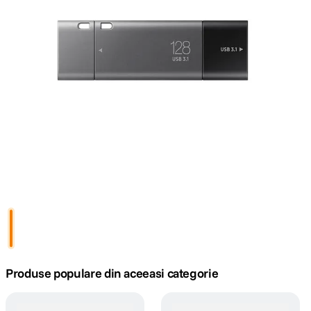
canon sx740 hs
5
.
lavaliera
6
.
card memorie
7
.
ulanzi
8
.
insta 360
9
.
godox
10
.
Produse populare din aceeasi categorie