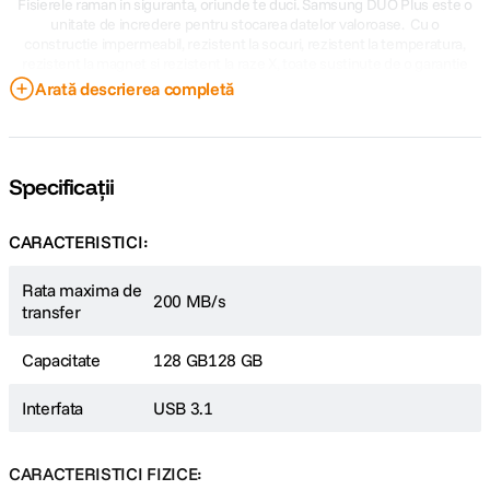
Fisierele raman in siguranta, oriunde te duci. Samsung DUO Plus este o
unitate de incredere pentru stocarea datelor valoroase. Cu o
constructie impermeabil, rezistent la socuri, rezistent la temperatura,
rezistent la magnet si rezistent la raze X, toate sustinute de o garantie
limitata de 5 ani.
Arată descrierea completă
Specificații
CARACTERISTICI:
Rata maxima de
200 MB/s
transfer
Capacitate
128 GB
128 GB
Interfata
USB 3.1
CARACTERISTICI FIZICE: