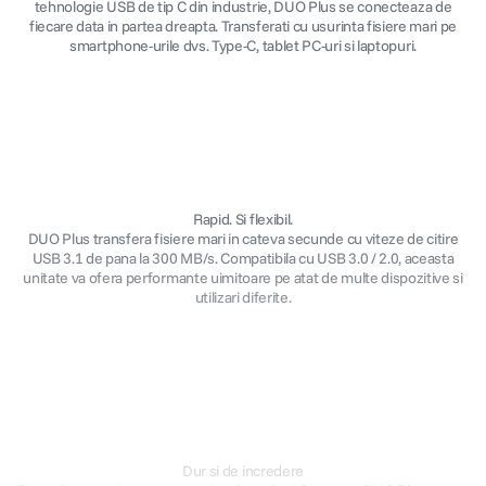
tehnologie USB de tip C din industrie, DUO Plus se conecteaza de
fiecare data in partea dreapta. Transferati cu usurinta fisiere mari pe
smartphone-urile dvs. Type-C, tablet PC-uri si laptopuri.
Rapid. Si flexibil.
DUO Plus transfera fisiere mari in cateva secunde cu viteze de citire
USB 3.1 de pana la 300 MB/s. Compatibila cu USB 3.0 / 2.0, aceasta
unitate va ofera performante uimitoare pe atat de multe dispozitive si
utilizari diferite.
Dur si de incredere