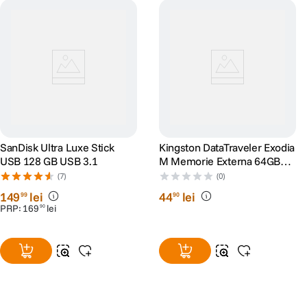
SanDisk Ultra Luxe Stick
Kingston DataTraveler Exodia
USB 128 GB USB 3.1
M Memorie Externa 64GB
USB 3.2
(7)
(0)
149
lei
44
lei
99
90
PRP:
169
lei
90