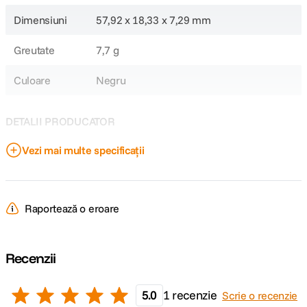
Dimensiuni
57,92 x 18,33 x 7,29 mm
Greutate
7,7 g
Culoare
Negru
DETALII PRODUCATOR
Vezi mai multe specificații
Cod producator
MUF-128DB/APC
MUF-128DB/APC
Raportează o eroare
Recenzii
5.0
1 recenzie
Scrie o recenzie