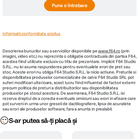
Pune o întrebare
Informatii conformitate produs
Descrierea bunurilor sau a serviciilor disponibile pe
www.f64.ro
(prin
imagini, video etc.) nu reprezinta o obligatie contractuala din partea F64,
acestea fiind utilizate exclusiv cu titlu de prezentare. Implicit F64 Studio
S.R.L. nu isi asuma raspunderea pentru eventualele erori de pret sau
stoc. Aceste erori nu obliga F64 Studio S.R.L. la nicio actiune. Preturile si
disponibilitatea produselor comercializate de catre F64 Studio SRL pot
suferi modificari ulterioare, acest lucru fiind influentat de factori externi
precum politica de preturi a distribuitorilor sau disponibilitatea
produselor pe stocul acestora. De asemenea, F64 Studio S.R.L. isi
rezerva dreptul de a corecta eventuale omisiuni sau erori in afisare care
pot surveni in urma unor greseli de dactilografiere, lipsa de acuratete
sau erori ale produselor software, fara a anunta in prealabil.
S-ar putea să-ți placă și