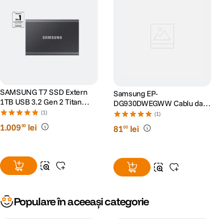
SAMSUNG T7 SSD Extern
Samsung EP-
1TB USB 3.2 Gen 2 Titan
DG930DWEGWW Cablu date
Grey
si incarcare combo Micro
(1)
(1)
USB si Type-C, alb
1
.
009
lei
90
81
lei
00
Populare în aceeași categorie