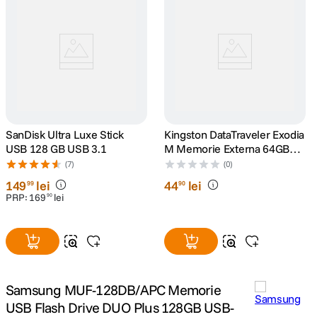
SanDisk Ultra Luxe Stick
Kingston DataTraveler Exodia
USB 128 GB USB 3.1
M Memorie Externa 64GB
USB 3.2
(7)
(0)
149
lei
44
lei
99
90
PRP:
169
lei
90
Samsung MUF-128DB/APC Memorie
USB Flash Drive DUO Plus 128GB USB-