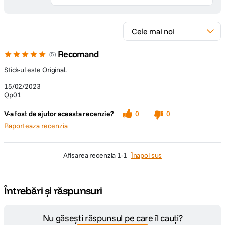
Recomand
5
Stick-ul este Original.
15/02/2023
Qp01
V-a fost de ajutor aceasta recenzie?
0
0
Raporteaza recenzia
afisarea recenzia
1-1
Înapoi sus
Întrebări și răspunsuri
Nu găsești răspunsul pe care îl cauți?