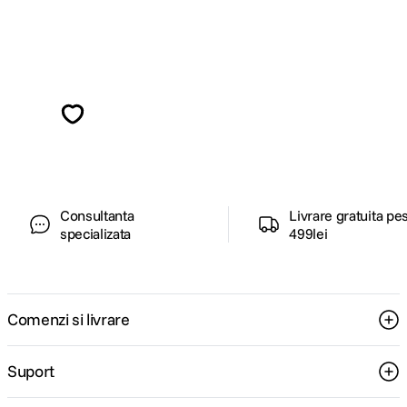
Alatura-te comunitatii creatorilor
Descopera inspiratie, recomandari utile,
ghiduri foto-video si oferte pregatite special
pentru tine.
Consultanta
Livrare gratuita pe
specializata
499lei
Comenzi si livrare
Suport