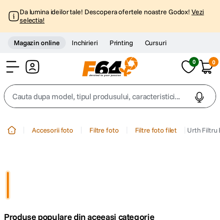
Da lumina ideilor tale! Descopera ofertele noastre Godox!
Vezi
selectia!
Magazin online
Inchirieri
Printing
Cursuri
0
0
Cont
Cauta dupa model, tipul produsului, caracteristici...
Top Cautari
Accesorii foto
Filtre foto
Filtre foto filet
Urth Filtr
canon g7x
1
.
trepied
2
.
trepied telefon
3
.
Produse populare din aceeasi categorie
peak design
4
.