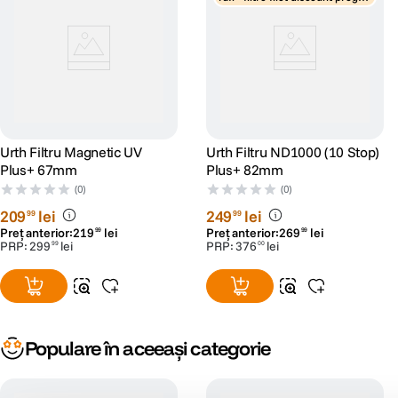
siv
Urth Filtru Magnetic UV
Urth Filtru ND1000 (10 Stop)
Plus+ 67mm
Plus+ 82mm
(0)
(0)
209
lei
249
lei
99
99
Preț anterior:
219
lei
Preț anterior:
269
lei
99
99
PRP:
299
lei
PRP:
376
lei
99
00
Populare în aceeași categorie