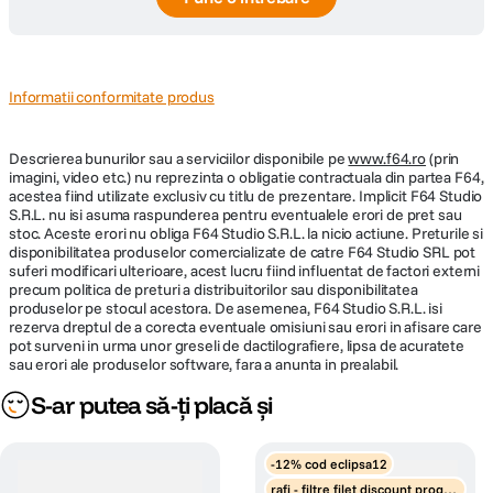
Informatii conformitate produs
Descrierea bunurilor sau a serviciilor disponibile pe
www.f64.ro
(prin
imagini, video etc.) nu reprezinta o obligatie contractuala din partea F64,
acestea fiind utilizate exclusiv cu titlu de prezentare. Implicit F64 Studio
S.R.L. nu isi asuma raspunderea pentru eventualele erori de pret sau
stoc. Aceste erori nu obliga F64 Studio S.R.L. la nicio actiune. Preturile si
disponibilitatea produselor comercializate de catre F64 Studio SRL pot
suferi modificari ulterioare, acest lucru fiind influentat de factori externi
precum politica de preturi a distribuitorilor sau disponibilitatea
produselor pe stocul acestora. De asemenea, F64 Studio S.R.L. isi
rezerva dreptul de a corecta eventuale omisiuni sau erori in afisare care
pot surveni in urma unor greseli de dactilografiere, lipsa de acuratete
sau erori ale produselor software, fara a anunta in prealabil.
S-ar putea să-ți placă și
-12% cod eclipsa12
rafi - filtre filet discount progre