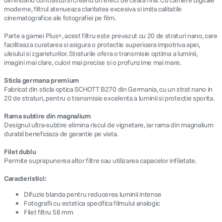
diminuand contrastul si creand un efect de ceata fina. Cu camere digitale
moderne, filtrul atenueaza claritatea excesiva si imita calitatile
cinematografice ale fotografiei pe film.
Parte a gamei Plus+, acest filtru este prevazut cu 20 de straturi nano, care
faciliteaza curatarea si asigura o protectie superioara impotriva apei,
uleiului si zgarieturilor. Straturile ofera o transmisie optima a luminii,
imagini mai clare, culori mai precise si o profunzime mai mare.
Sticla germana premium
Fabricat din sticla optica SCHOTT B270 din Germania, cu un strat nano in
20 de straturi, pentru o transmisie excelenta a luminii si protectie sporita.
Rama subtire din magnalium
Designul ultra-subtire elimina riscul de vignetare, iar rama din magnalium
durabil beneficiaza de garantie pe viata.
Filet dublu
Permite suprapunerea altor filtre sau utilizarea capacelor infiletate.
Caracteristici:
Difuzie blanda pentru reducerea luminii intense
Fotografii cu estetica specifica filmului analogic
Filet filtru 58 mm