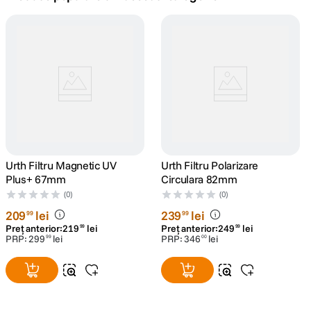
canon sx740 hs
5
.
lavaliera
6
.
sony fx
7
.
card memorie
8
.
dji mic mini
Urth Filtru Magnetic UV
9
.
Urth Filtru Polarizare
Plus+ 67mm
Circulara 82mm
dji osmo
(0)
(0)
10
.
209
lei
239
lei
99
99
Preț anterior:
219
lei
Preț anterior:
249
lei
99
99
PRP:
299
lei
PRP:
346
lei
99
00