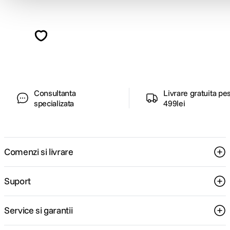
Alatura-te comunitatii creatorilor
Descopera inspiratie, recomandari utile,
ghiduri foto-video si oferte pregatite special
pentru tine.
Consultanta
Livrare gratuita pe
specializata
499lei
Comenzi si livrare
Suport
Service si garantii