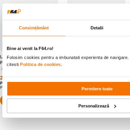
Consimțământ
Detalii
Bine ai venit la F64.ro!
Urth Filtru Magnetic UV
Urth Filtru Polarizare
Folosim cookies pentru a imbunatati experienta de navigare. 
Plus+ 67mm
Circulara 82mm
citesti
Politica de cookies.
(0)
(0)
209
lei
239
lei
99
99
Preț anterior:
219
lei
Preț anterior:
249
lei
99
99
PRP:
299
lei
PRP:
346
lei
99
00
Permitere toate
Personalizează