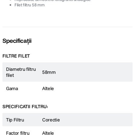
Filet filtru 58 mm
Specificații
FILTRE FILET
Diametru filtru
58mm
filet
Gama
Altele
SPECIFICATII FILTRU:
Tip Filtru
Corectie
Factor filtru
Altele