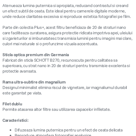
Atenueaza lumina puternica si apropiata, reducand contrastul si creand
un efect subtil de ceata. Este ideal pentru camerele digitale moderne,
unde reduce claritatea excesiva si reproduce estetica fotografiei pe film.
Parte din colectia Plus+, acest filtru beneficiaza de 20 de straturi nano
care faciliteaza curatarea, asigura protectie ridicata impotriva apei, uleiului
si zgarieturilor si imbunatatesc transmisia luminii pentru imagini mai clare,
culori mai naturale si o profunzime vizuala accentuata.
Sticla optica premium din Germania
Fabricat din sticla SCHOTT B270, recunoscuta pentru calitatea sa
superioara, cu strat nano in 20 de straturi pentru transmisie excelenta si
protectie avansata.
Rama ultra-subtire din magnalium
Designul minimalist elimina riscul de vignetare, iar magnaliumul durabil
este garantat pe viata.
Filet dublu
Permite atasarea altor filtre sau utilizarea capacelor infiletate.
Caracteristici:
Difuzeaza lumina puternica pentru un efect de ceata delicata
Reproduce atmosfera fotografiei analogice