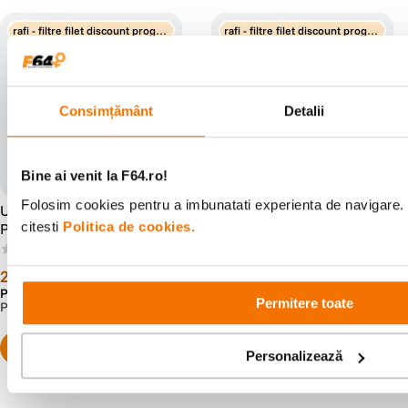
rafi - filtre filet discount progre
rafi - filtre filet discount progre
siv
siv
Consimțământ
Detalii
Bine ai venit la F64.ro!
Folosim cookies pentru a imbunatati experienta de navigare. 
Urth Filtru Magnetic UV
Urth Filtru Polarizare
citesti
Politica de cookies.
Plus+ 67mm
Circulara 82mm
(0)
(0)
209
lei
239
lei
99
99
Preț anterior:
219
lei
Preț anterior:
249
lei
99
99
Permitere toate
PRP:
299
lei
PRP:
346
lei
99
00
Personalizează