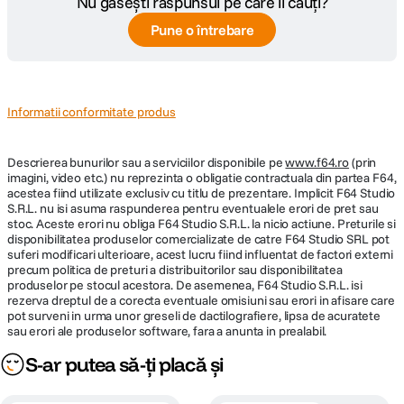
Nu găsești răspunsul pe care îl cauți?
Pune o întrebare
Informatii conformitate produs
Descrierea bunurilor sau a serviciilor disponibile pe
www.f64.ro
(prin
imagini, video etc.) nu reprezinta o obligatie contractuala din partea F64,
acestea fiind utilizate exclusiv cu titlu de prezentare. Implicit F64 Studio
S.R.L. nu isi asuma raspunderea pentru eventualele erori de pret sau
stoc. Aceste erori nu obliga F64 Studio S.R.L. la nicio actiune. Preturile si
disponibilitatea produselor comercializate de catre F64 Studio SRL pot
suferi modificari ulterioare, acest lucru fiind influentat de factori externi
precum politica de preturi a distribuitorilor sau disponibilitatea
produselor pe stocul acestora. De asemenea, F64 Studio S.R.L. isi
rezerva dreptul de a corecta eventuale omisiuni sau erori in afisare care
pot surveni in urma unor greseli de dactilografiere, lipsa de acuratete
sau erori ale produselor software, fara a anunta in prealabil.
S-ar putea să-ți placă și