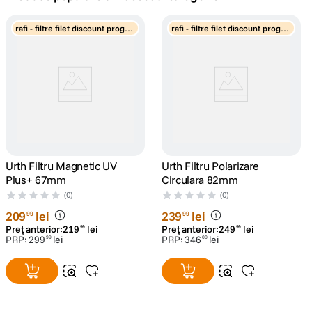
canon sx740 hs
rafi - filtre filet discount progre
rafi - filtre filet discount progre
5
.
siv
siv
lavaliera
6
.
sony fx
7
.
card memorie
8
.
dji mic mini
Urth Filtru Magnetic UV
9
.
Urth Filtru Polarizare
Plus+ 67mm
Circulara 82mm
dji osmo
(0)
(0)
10
.
209
lei
239
lei
99
99
Preț anterior:
219
lei
Preț anterior:
249
lei
99
99
PRP:
299
lei
PRP:
346
lei
99
00