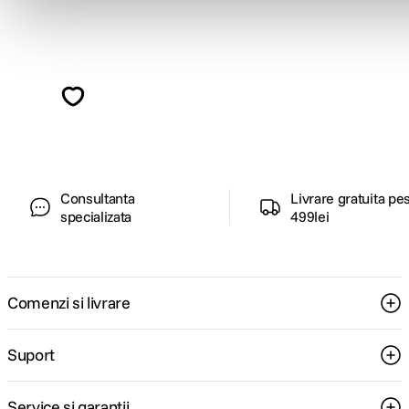
Alatura-te comunitatii creatorilor
Descopera inspiratie, recomandari utile,
ghiduri foto-video si oferte pregatite special
pentru tine.
Consultanta
Livrare gratuita pe
specializata
499lei
Comenzi si livrare
Suport
Service si garantii