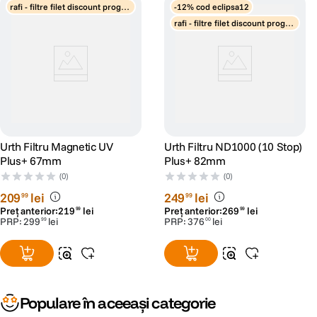
rafi - filtre filet discount progre
-12% cod eclipsa12
siv
rafi - filtre filet discount progre
siv
Urth Filtru Magnetic UV
Urth Filtru ND1000 (10 Stop)
Plus+ 67mm
Plus+ 82mm
(0)
(0)
209
lei
249
lei
99
99
Preț anterior:
219
lei
Preț anterior:
269
lei
99
99
PRP:
299
lei
PRP:
376
lei
99
00
Populare în aceeași categorie