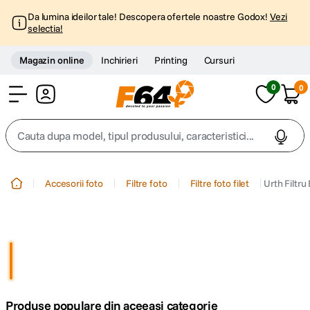
Da lumina ideilor tale! Descopera ofertele noastre Godox!
Vezi
selectia!
Magazin online
Inchirieri
Printing
Cursuri
0
0
Cont
Cauta dupa model, tipul produsului, caracteristici...
Top Cautari
Accesorii foto
Filtre foto
Filtre foto filet
Urth Filtr
canon g7x
1
.
trepied
2
.
trepied telefon
3
.
Produse populare din aceeasi categorie
peak design
4
.