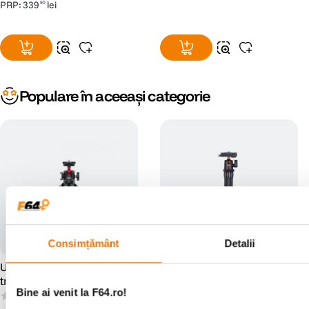
PRP:
339
lei
90
Populare în aceeași categorie
Consimțământ
Detalii
Ulanzi MT-16 Desktop
Ulanzi MT-11Trepied
trepied extensibil MT-16
Octopus pentru Camere Foto
Bine ai venit la F64.ro!
si Smartphone
(0)
(1)