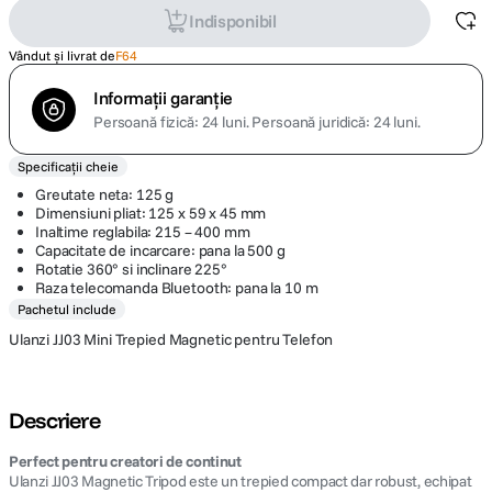
Indisponibil
Vândut și livrat de
F64
Informații garanție
Persoană fizică: 24 luni.
Persoană juridică: 24 luni.
Specificații cheie
Greutate neta: 125 g
Dimensiuni pliat: 125 x 59 x 45 mm
Inaltime reglabila: 215 – 400 mm
Capacitate de incarcare: pana la 500 g
Rotatie 360° si inclinare 225°
Raza telecomanda Bluetooth: pana la 10 m
Pachetul include
Ulanzi JJ03 Mini Trepied Magnetic pentru Telefon
Descriere
Perfect pentru creatori de continut
Ulanzi JJ03 Magnetic Tripod este un trepied compact dar robust, echipat