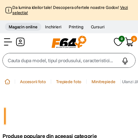
Da lumina ideilor tale! Descopera ofertele noastre Godox!
Vezi
selectia!
Magazin online
Inchirieri
Printing
Cursuri
0
0
Cont
Cauta dupa model, tipul produsului, caracteristici...
Top Cautari
Accesorii foto
Trepiede foto
Minitrepiede
Ulanzi J
canon g7x
1
.
trepied
2
.
trepied telefon
3
.
Produse populare din aceeasi categorie
peak design
4
.