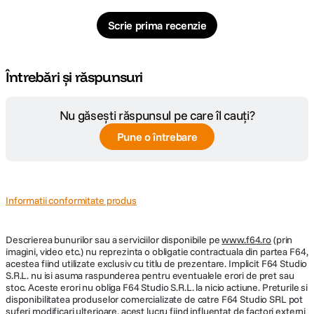
Scrie prima recenzie
Întrebări și răspunsuri
Nu găsești răspunsul pe care îl cauți?
Pune o întrebare
Informatii conformitate produs
Descrierea bunurilor sau a serviciilor disponibile pe
www.f64.ro
(prin
imagini, video etc.) nu reprezinta o obligatie contractuala din partea F64,
acestea fiind utilizate exclusiv cu titlu de prezentare. Implicit F64 Studio
S.R.L. nu isi asuma raspunderea pentru eventualele erori de pret sau
stoc. Aceste erori nu obliga F64 Studio S.R.L. la nicio actiune. Preturile si
disponibilitatea produselor comercializate de catre F64 Studio SRL pot
suferi modificari ulterioare, acest lucru fiind influentat de factori externi