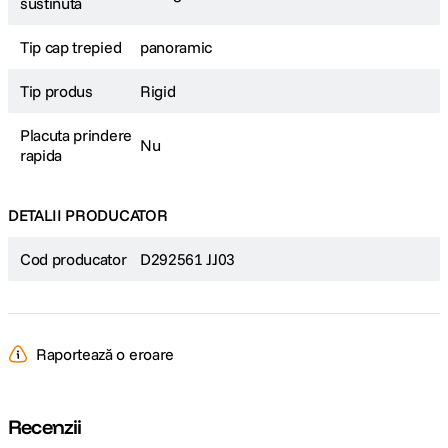
sustinuta
Tip cap trepied
panoramic
Tip produs
Rigid
Placuta prindere
Nu
rapida
DETALII PRODUCATOR
Cod producator
D292561 JJ03
Raportează o eroare
Recenzii