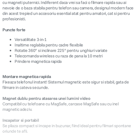
cu magneti puternici. Indiferent daca vrei sa faci o filmare rapida sau ai
nevoie de o baza stabila pentru telefon sau camera, designul modern face
din acest trepied un accesoriu esential atat pentru amatori, cat si pentru
profesionisti.
Puncte forte
Versatilitate 3-in-1
Inaltime reglabila pentru cadre flexibile
Rotatie 360° si inclinare 225° pentru unghiuri variate
Telecomanda wireless cu raza de pana la 10 metri
Prindere magnetica rapida
Montare magnetica rapida
Fixeaza telefonul instant! Sistemul magnetic este sigur si stabil, gata de
filmare in cateva secunde.
Magnet dublu pentru atasarea unei lumini video
Compatibil cu telefoane cu MagSafe, carcase MagSafe sau cu inel
magnetic adeziv.
Incapator si portabil
Se pliaza compact si incape in buzunar, fiind ideal pentru filmari spontane
oriunde te afli.