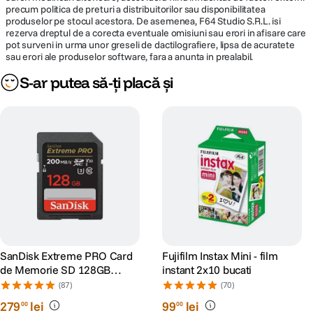
precum politica de preturi a distribuitorilor sau disponibilitatea
produselor pe stocul acestora. De asemenea, F64 Studio S.R.L. isi
rezerva dreptul de a corecta eventuale omisiuni sau erori in afisare care
pot surveni in urma unor greseli de dactilografiere, lipsa de acuratete
sau erori ale produselor software, fara a anunta in prealabil.
S-ar putea să-ți placă și
SanDisk Extreme PRO Card
Fujifilm Instax Mini - film
de Memorie SD 128GB
instant 2x10 bucati
SDXC UHS-I Class 10 U3 V30
(87)
(70)
+ 2 Ani RescuePRO Deluxe
279
lei
99
lei
00
00