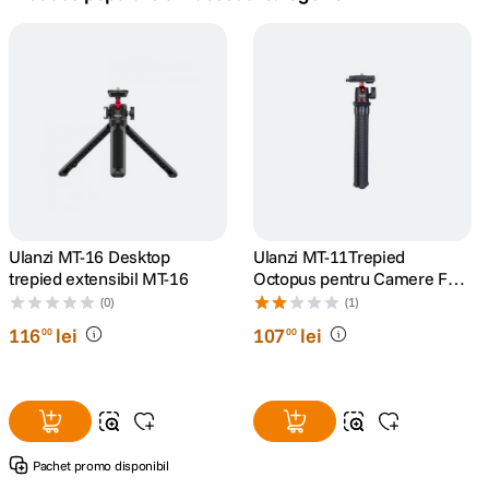
canon sx740 hs
5
.
lavaliera
6
.
card memorie
7
.
dji mic mini
8
.
dji osmo
Ulanzi MT-16 Desktop
Ulanzi MT-11Trepied
9
.
trepied extensibil MT-16
Octopus pentru Camere Foto
si Smartphone
(0)
(1)
insta 360
10
.
116
lei
107
lei
00
00
Pachet promo disponibil