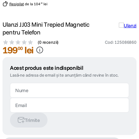
Resigilat
de la
104
lei
40
Ulanzi JJ03 Mini Trepied Magnetic
pentru Telefon
(
0 recenzii
)
Cod
:
125086860
199
lei
00
Acest produs este indisponibil
Lasă-ne adresa de email și te anunțăm când revine în stoc.
Trimite