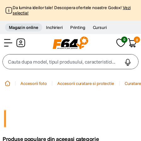
Da lumina ideilor tale! Descopera ofertele noastre Godox!
Vezi
selectia!
Magazin online
Inchirieri
Printing
Cursuri
0
0
Cont
Cauta dupa model, tipul produsului, caracteristici...
Top Cautari
Accesorii foto
Accesorii curatare si protectie
Curatare
canon g7x
1
.
trepied
2
.
trepied telefon
3
.
Produse populare din aceeasi categorie
peak design
4
.