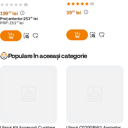
(6)
(0)
39
lei
90
199
lei
00
Preț anterior:
253
lei
00
PRP:
253
lei
00
Populare în aceeași categorie
Ulanzi Kit Accesorii Curatare
Ulanzi C070GBW1 Aspirator