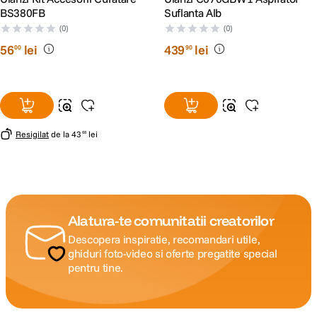
BS380FB
Suflanta Alb
(0)
(0)
56
lei
439
lei
00
90
Resigilat
de la
43
lei
68
Alatura-te comunitatii creatorilor
Descopera inspiratie, recomandari utile,
ghiduri foto-video si oferte pregatite special
pentru tine.