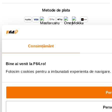
Metode de plata
Comenzi si suport
+40 21 270 0050
Program de lucru
09:00 - 21:00
Consimțământ
Showroom
Bd-ul Unirii 64, Bucuresti
Bine ai venit la F64.ro!
Folosim cookies pentru a imbunatati experienta de navigare. P
Copyright © F64 2001 - 2026
Per
Parteneri tehnologie:
Pers