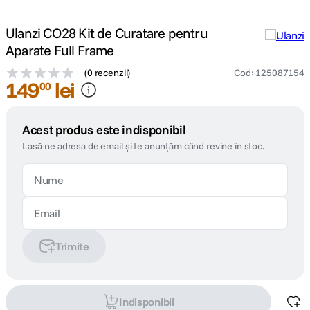
Ulanzi CO28 Kit de Curatare pentru
Aparate Full Frame
(
0 recenzii
)
Cod
:
125087154
149
lei
00
Acest produs este indisponibil
Lasă-ne adresa de email și te anunțăm când revine în stoc.
Trimite
Indisponibil