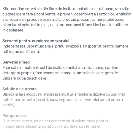
Kitul contine servetele din fibre de inalta densitate cu strat nano, umezite
cu detergent fara alcool pentru a preveni deteriorarea senzorilor, lentilelor
sau ecranelor produselor de inalta precizie precum camere, telefoane,
binocluri si ochelari. In plus, designul compact il face ideal pentru utilizare
in deplasare.
Servetel pentru curatarea senzorului
Indeparteaza usor murdaria si praful invizibil si fin (potrivit pentru camere
full-frame de 24 mm).
Servetel umed
Fabricat din material textil de inalta densitate cu strat nano, contine
detergent propriu, fara scame sau margini, ambalat in vid si gata de
utilizare dupa deschidere.
Solutie de curatare
Blanda si fara alcool, nu afecteaza stratul lentilelor si dizolva cu usurinta
petele persistente (se utilizeaza impreuna cu servetelul umed pentru
lentile).
Pompa de aer
Duza mica pentru jet de aer concentrat si volum mare pentru
indepartarea eficienta a prafului, fara a deteriora lentilele.