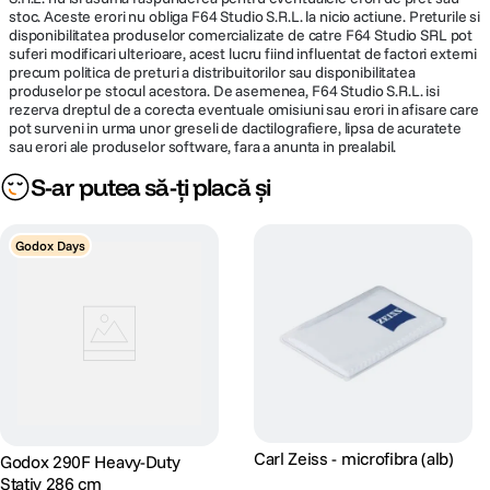
stoc. Aceste erori nu obliga F64 Studio S.R.L. la nicio actiune. Preturile si
disponibilitatea produselor comercializate de catre F64 Studio SRL pot
suferi modificari ulterioare, acest lucru fiind influentat de factori externi
precum politica de preturi a distribuitorilor sau disponibilitatea
produselor pe stocul acestora. De asemenea, F64 Studio S.R.L. isi
rezerva dreptul de a corecta eventuale omisiuni sau erori in afisare care
pot surveni in urma unor greseli de dactilografiere, lipsa de acuratete
sau erori ale produselor software, fara a anunta in prealabil.
S-ar putea să-ți placă și
Godox Days
Carl Zeiss - microfibra (alb)
Godox 290F Heavy-Duty
Stativ 286 cm