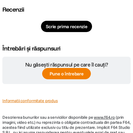
Recenzii
Scrie prima recenzie
Întrebări și răspunsuri
Nu găsești răspunsul pe care îl cauți?
Pune o întrebare
Informatii conformitate produs
Descrierea bunurilor sau a serviciilor disponibile pe
www.f64.ro
(prin
imagini, video etc.) nu reprezinta o obligatie contractuala din partea F64,
acestea fiind utilizate exclusiv cu titlu de prezentare. Implicit F64 Studio
S.R.L. nu isi asuma raspunderea pentru eventualele erori de pret sau