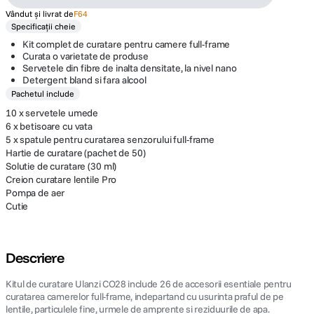
Vândut și livrat de
F64
Specificații cheie
Kit complet de curatare pentru camere full-frame
Curata o varietate de produse
Servetele din fibre de inalta densitate, la nivel nano
Detergent bland si fara alcool
Pachetul include
10 x servetele umede
6 x betisoare cu vata
5 x spatule pentru curatarea senzorului full-frame
Hartie de curatare (pachet de 50)
Solutie de curatare (30 ml)
Creion curatare lentile Pro
Pompa de aer
Cutie
Descriere
Kitul de curatare Ulanzi CO28 include 26 de accesorii esentiale pentru
curatarea camerelor full-frame, indepartand cu usurinta praful de pe
lentile, particulele fine, urmele de amprente si reziduurile de apa.