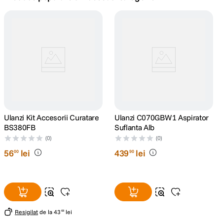
canon sx740 hs
5
.
lavaliera
6
.
sony fx
7
.
card memorie
8
.
dji mic mini
Ulanzi Kit Accesorii Curatare
9
.
Ulanzi C070GBW1 Aspirator
BS380FB
Suflanta Alb
dji osmo
(0)
(0)
10
.
56
lei
439
lei
00
90
Resigilat
de la
43
lei
68