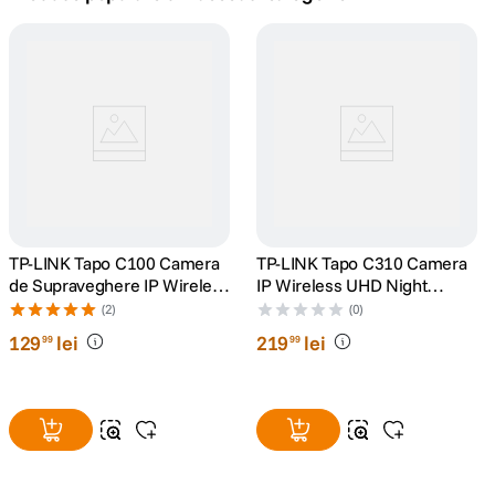
canon sx740 hs
5
.
lavaliera
6
.
card memorie
7
.
dji mic mini
8
.
dji osmo
TP-LINK Tapo C100 Camera
9
.
TP-LINK Tapo C310 Camera
de Supraveghere IP Wireless
IP Wireless UHD Night
Night Vision Full HD 1080P
Vision Alb
insta 360
(2)
(0)
10
.
Alb
129
lei
219
lei
99
99