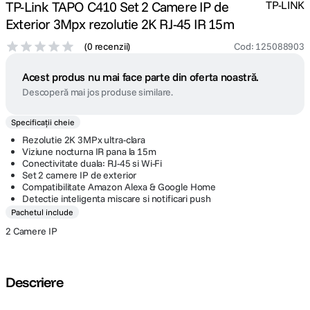
TP-Link TAPO C410 Set 2 Camere IP de
TP-LINK
Exterior 3Mpx rezolutie 2K RJ-45 IR 15m
(
0 recenzii
)
Cod
:
125088903
Acest produs nu mai face parte din oferta noastră.
Descoperă mai jos produse similare.
Specificații cheie
Rezolutie 2K 3MPx ultra-clara
Viziune nocturna IR pana la 15m
Conectivitate duala: RJ-45 si Wi-Fi
Set 2 camere IP de exterior
Compatibilitate Amazon Alexa & Google Home
Detectie inteligenta miscare si notificari push
Pachetul include
2 Camere IP
Descriere