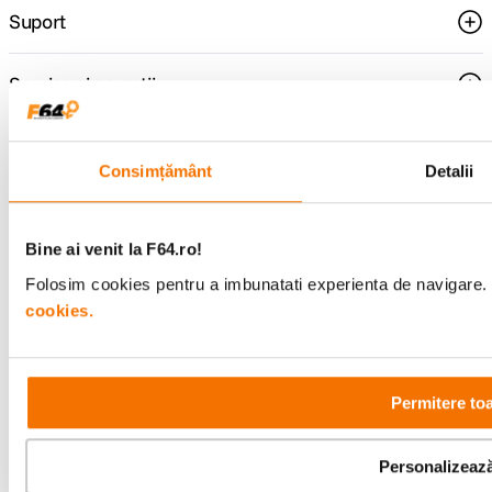
Suport
Service si garantii
F64 Studio
Consimțământ
Detalii
Urmareste-ne
Bine ai venit la F64.ro!
Folosim cookies pentru a imbunatati experienta de navigare. P
cookies.
Metode de plata
Permitere to
Comenzi si suport
+40 21 270 0050
Personalizeaz
Program de lucru