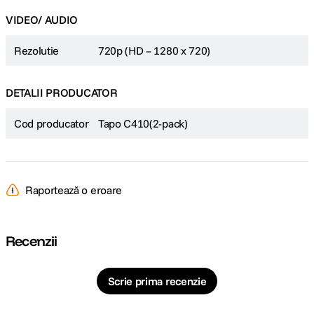
prelungita in exterior, indiferent de vreme.
VIDEO/ AUDIO
Pachet cu doua camere
: Permite acoperirea simultana a mai
multor zone pentru o securitate crescuta.
Rezolutie
720p (HD – 1280 x 720)
DETALII PRODUCATOR
Cod producator
Tapo C410(2-pack)
Raportează o eroare
Recenzii
Scrie prima recenzie