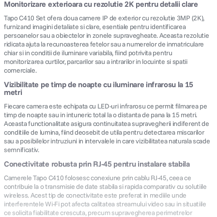
Monitorizare exterioara cu rezolutie 2K pentru detalii clare
Tapo C410 Set ofera doua camere IP de exterior cu rezolutie 3MP (2K),
furnizand imagini detaliate si clare, esentiale pentru identificarea
persoanelor sau a obiectelor in zonele supravegheate. Aceasta rezolutie
ridicata ajuta la recunoasterea fetelor sau a numerelor de inmatriculare
chiar si in conditii de iluminare variabila, fiind potrivita pentru
monitorizarea curtilor, parcarilor sau a intrarilor in locuinte si spatii
comerciale.
Vizibilitate pe timp de noapte cu iluminare infrarosu la 15
metri
Fiecare camera este echipata cu LED-uri infrarosu ce permit filmarea pe
timp de noapte sau in intuneric total la o distanta de pana la 15 metri.
Aceasta functionalitate asigura continuitatea supravegherii indiferent de
conditiile de lumina, fiind deosebit de utila pentru detectarea miscarilor
sau a posibilelor intruziuni in intervalele in care vizibilitatea naturala scade
semnificativ.
Conectivitate robusta prin RJ-45 pentru instalare stabila
Camerele Tapo C410 folosesc conexiune prin cablu RJ-45, ceea ce
contribuie la o transmisie de date stabila si rapida comparativ cu solutiile
wireless. Acest tip de conectivitate este preferat in mediile unde
interferentele Wi-Fi pot afecta calitatea streamului video sau in situatiile
ce solicita fiabilitate crescuta, precum supravegherea perimetrelor