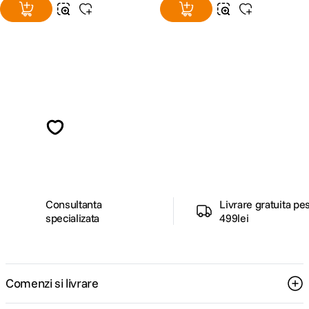
Alatura-te comunitatii creatorilor
Descopera inspiratie, recomandari utile,
ghiduri foto-video si oferte pregatite special
pentru tine.
Consultanta
Livrare gratuita pe
specializata
499lei
Comenzi si livrare