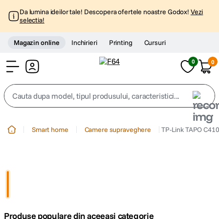
Da lumina ideilor tale! Descopera ofertele noastre Godox!
Vezi
selectia!
Magazin online
Inchirieri
Printing
Cursuri
0
0
Cont
Cauta dupa model, tipul produsului, caracteristici...
Top Cautari
Smart home
Camere supraveghere
TP-Link TAPO C410 
canon g7x
1
.
trepied
2
.
trepied telefon
3
.
Produse populare din aceeasi categorie
peak design
4
.