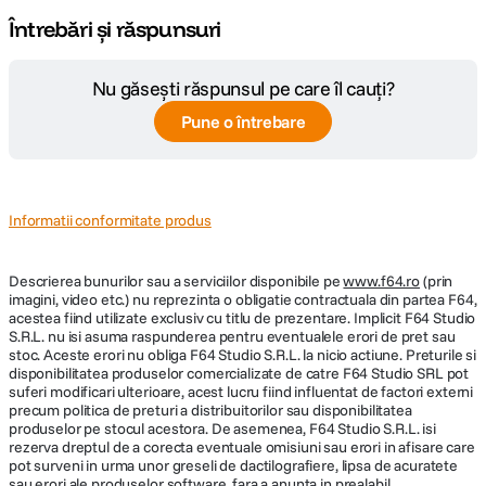
Întrebări și răspunsuri
Nu găsești răspunsul pe care îl cauți?
Pune o întrebare
Informatii conformitate produs
Descrierea bunurilor sau a serviciilor disponibile pe
www.f64.ro
(prin
imagini, video etc.) nu reprezinta o obligatie contractuala din partea F64,
acestea fiind utilizate exclusiv cu titlu de prezentare. Implicit F64 Studio
S.R.L. nu isi asuma raspunderea pentru eventualele erori de pret sau
stoc. Aceste erori nu obliga F64 Studio S.R.L. la nicio actiune. Preturile si
disponibilitatea produselor comercializate de catre F64 Studio SRL pot
suferi modificari ulterioare, acest lucru fiind influentat de factori externi
precum politica de preturi a distribuitorilor sau disponibilitatea
produselor pe stocul acestora. De asemenea, F64 Studio S.R.L. isi
rezerva dreptul de a corecta eventuale omisiuni sau erori in afisare care
pot surveni in urma unor greseli de dactilografiere, lipsa de acuratete
sau erori ale produselor software, fara a anunta in prealabil.