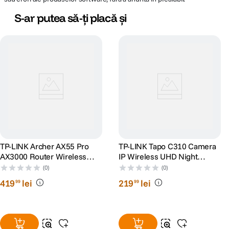
S-ar putea să-ți placă și
TP-LINK Archer AX55 Pro
TP-LINK Tapo C310 Camera
AX3000 Router Wireless
IP Wireless UHD Night
Gigabit Wi-Fi 6 Dual-Band
Vision Alb
(0)
(0)
574+2402 Mbps Negru
419
lei
219
lei
99
99