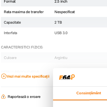
Format
2.5 inch
Rata maxima de transfer
Nespecificat
Capacitate
2 TB
Interfata
USB 3.0
CARACTERISTICI FIZICE:
Culoare
Argintiu
DETALII PRODUCATOR
Vezi mai multe specificații
Cod producator
HDTH320ES3AB
Consimțământ
Raportează o eroare