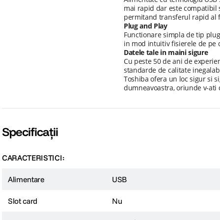
mai rapid dar este compatibil s
permitand transferul rapid al f
Plug and Play
Functionare simpla de tip plug-
in mod intuitiv fisierele de p
Datele tale in maini sigure
Cu peste 50 de ani de experient
standarde de calitate inegalabi
Toshiba ofera un loc sigur si s
dumneavoastra, oriunde v-ati 
Specificații
CARACTERISTICI:
Alimentare
USB
Slot card
Nu