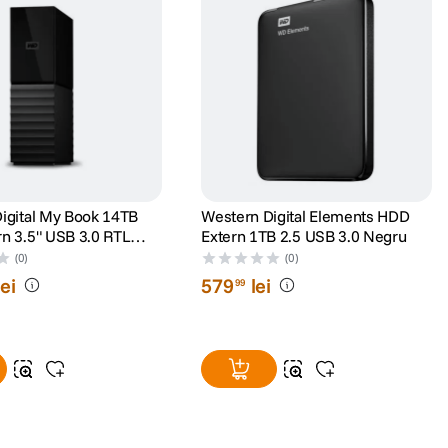
igital My Book 14TB
Western Digital Elements HDD
n 3.5" USB 3.0 RTL
Extern 1TB 2.5 USB 3.0 Negru
rtWare Pro
(0)
(0)
lei
579
lei
99