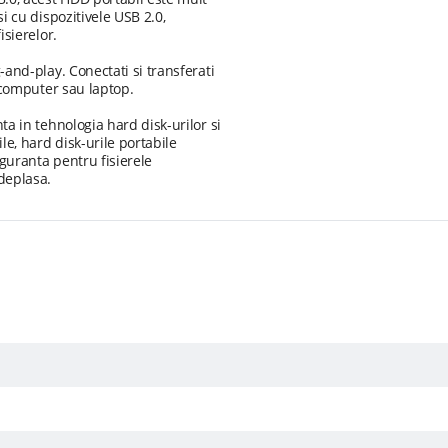
i cu dispozitivele USB 2.0,
isierelor.
and-play. Conectati si transferati
e computer sau laptop.
a in tehnologia hard disk-urilor si
le, hard disk-urile portabile
iguranta pentru fisierele
deplasa.