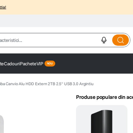
tia!
istici...
te
Cadouri
Pachete
VIP
iba Canvio Alu HDD Extern 2TB 2.5" USB 3.0 Argintiu
Produse populare din ac