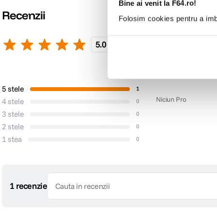
Bine ai venit la F64.ro!
Recenzii
Folosim cookies pentru a imbu
5.0
1 recenzie
Scrie o recenzie
Pro
5 stele
1
Niciun Pro
4 stele
0
3 stele
0
2 stele
0
1 stea
0
1 recenzie