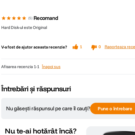
Recomand
5
Hard Disk-ul este Original
Raporteaza rece
1
0
V-a fost de ajutor aceasta recenzie?
afisarea recenzia
1-1
Înapoi sus
Întrebări și răspunsuri
Nu găsești răspunsul pe care îl cauți?
Pune o întrebare
Nu te-ai hotărât încă?