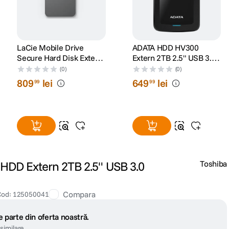
LaCie Mobile Drive
ADATA HDD HV300
Secure Hard Disk Extern
Extern 2TB 2.5" USB 3.1
2TB USB-C 3.2 Gen 1
Negru
(0)
(0)
Argintiu
809
lei
649
lei
99
99
 HDD Extern 2TB 2.5" USB 3.0
Toshiba
Compara
Cod
:
125050041
 parte din oferta noastră.
similare.