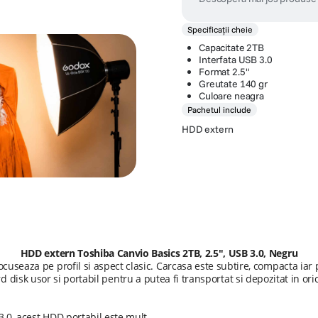
Specificații cheie
Capacitate 2TB
Interfata USB 3.0
Format 2.5"
Greutate 140 gr
Culoare neagra
Pachetul include
HDD extern
HDD extern Toshiba Canvio Basics 2TB, 2.5", USB 3.0, Negru
ocuseaza pe profil si aspect clasic. Carcasa este subtire, compacta iar 
 disk usor si portabil pentru a putea fi transportat si depozitat in o
.0, acest HDD portabil este mult