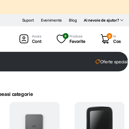
Suport
Evenimente
Blog
Ai nevoie de ajutor?
0
Produse
0
In
Cont
Favorite
Cos
Oferte special
eeasi categorie