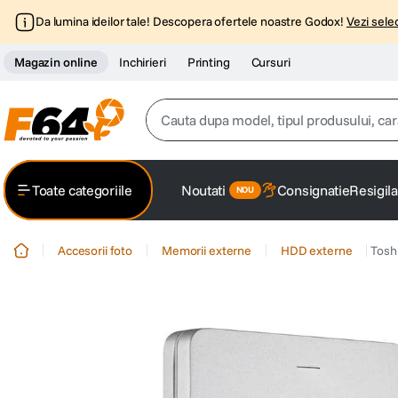
Da lumina ideilor tale! Descopera ofertele noastre Godox!
Vezi selec
Magazin online
Inchirieri
Printing
Cursuri
Cauta dupa model, tipul produsului, caracter
Top Cautari
Toate categoriile
Noutati
Consignatie
Resigila
canon g7x
1
.
Accesorii foto
Memorii externe
HDD externe
Tosh
trepied
2
.
trepied telefon
3
.
peak design
4
.
canon sx740 hs
5
.