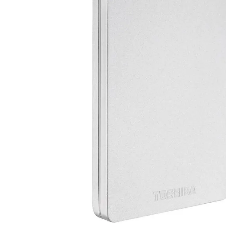
lavaliera
6
.
card memorie
7
.
dji mic mini
8
.
dji osmo
9
.
insta 360
10
.