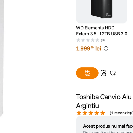
WD Elements HDD
Extern 3.5" 12TB USB 3.0
(0)
1
.
999
lei
99
Toshiba Canvio Alu
Argintiu
(
1 recenzie
)
Acest produs nu mai face
Descoperă mai jos produse 