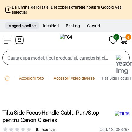
Da lumina ideilor tale! Descopera ofertele noastre Godox!
Vezi
selectia!
Magazin online
Inchirieri
Printing
Cursuri
0
0
Cont
Cauta dupa model, tipul produsului, caracteristici...
Top Cautari
Accesorii foto
Accesorii video diverse
Tilta Side Focus
canon g7x
1
.
trepied
2
.
Tilta Side Focus Handle Cablu Run/Stop
trepied telefon
3
.
pentru Canon C series
(
0 recenzii
)
Cod
:
125088267
peak design
4
.