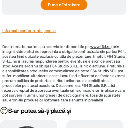
Pune o întrebare
Informatii conformitate produs
Descrierea bunurilor sau a serviciilor disponibile pe
www.f64.ro
(prin
imagini, video etc.) nu reprezinta o obligatie contractuala din partea F64,
acestea fiind utilizate exclusiv cu titlu de prezentare. Implicit F64 Studio
S.R.L. nu isi asuma raspunderea pentru eventualele erori de pret sau
stoc. Aceste erori nu obliga F64 Studio S.R.L. la nicio actiune. Preturile si
disponibilitatea produselor comercializate de catre F64 Studio SRL pot
suferi modificari ulterioare, acest lucru fiind influentat de factori externi
precum politica de preturi a distribuitorilor sau disponibilitatea
produselor pe stocul acestora. De asemenea, F64 Studio S.R.L. isi
rezerva dreptul de a corecta eventuale omisiuni sau erori in afisare care
pot surveni in urma unor greseli de dactilografiere, lipsa de acuratete
sau erori ale produselor software, fara a anunta in prealabil.
S-ar putea să-ți placă și