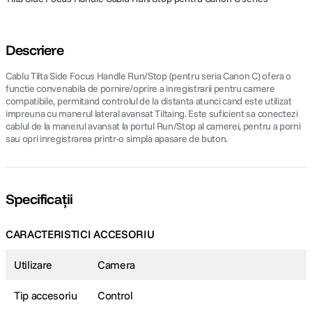
Descriere
Cablu Tilta Side Focus Handle Run/Stop (pentru seria Canon C) ofera o
functie convenabila de pornire/oprire a inregistrarii pentru camere
compatibile, permitand controlul de la distanta atunci cand este utilizat
impreuna cu manerul lateral avansat Tiltaing. Este suficient sa conectezi
cablul de la manerul avansat la portul Run/Stop al camerei, pentru a porni
sau opri inregistrarea printr-o simpla apasare de buton.
Specificații
CARACTERISTICI ACCESORIU
Utilizare
Camera
Tip accesoriu
Control