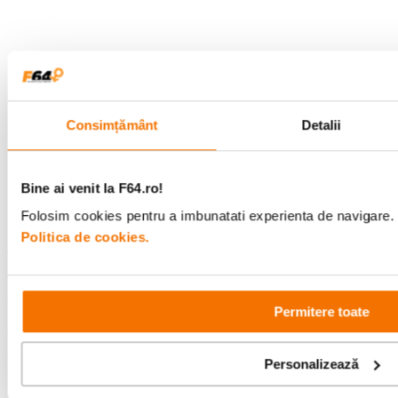
Alatura-te comunitatii creatorilor
Descopera inspiratie, recomandari utile,
ghiduri foto-video si oferte pregatite special
pentru tine.
Consimțământ
Detalii
Consultanta
Livrare gratuita pe
Bine ai venit la F64.ro!
specializata
499lei
Folosim cookies pentru a imbunatati experienta de navigare. P
Politica de cookies.
Comenzi si livrare
Permitere toate
Suport
Personalizează
Service si garantii