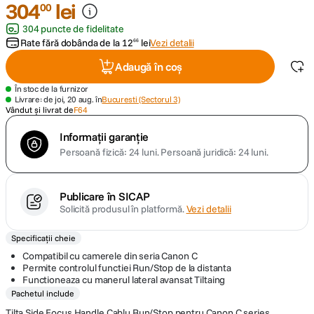
304
lei
00
304 puncte de fidelitate
canon sx740 hs
5
.
Rate fără dobânda de la
12
lei
Vezi detalii
66
lavaliera
6
.
Adaugă în coș
În stoc de la furnizor
sony fx
7
.
Livrare: de joi, 20 aug. în
Bucuresti (Sectorul 3)
Vândut și livrat de
F64
card memorie
8
.
Informații garanție
Persoană fizică: 24 luni.
Persoană juridică: 24 luni.
dji mic mini
9
.
Publicare în SICAP
dji osmo
10
.
Solicită produsul în platformă.
Vezi detalii
Specificații cheie
Compatibil cu camerele din seria Canon C
Permite controlul functiei Run/Stop de la distanta
Functioneaza cu manerul lateral avansat Tiltaing
Pachetul include
Tilta Side Focus Handle Cablu Run/Stop pentru Canon C series