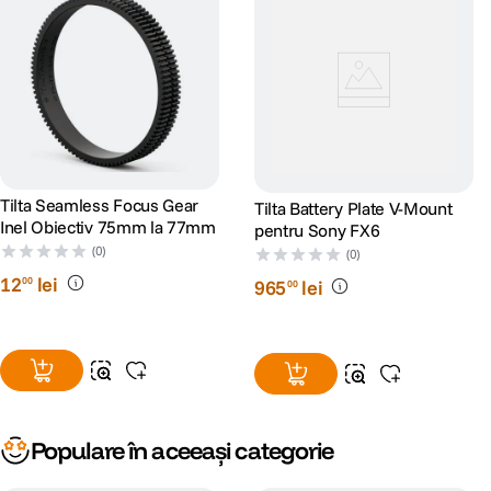
Tilta Seamless Focus Gear
Tilta Battery Plate V-Mount
Inel Obiectiv 75mm la 77mm
pentru Sony FX6
(0)
(0)
12
lei
00
965
lei
00
Populare în aceeași categorie