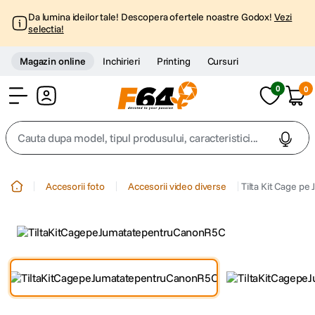
Da lumina ideilor tale! Descopera ofertele noastre Godox!
Vezi
selectia!
Magazin online
Inchirieri
Printing
Cursuri
0
0
Cont
Cauta dupa model, tipul produsului, caracteristici...
Top Cautari
Accesorii foto
Accesorii video diverse
Tilta Kit Cage p
canon g7x
1
.
trepied
2
.
trepied telefon
3
.
peak design
4
.