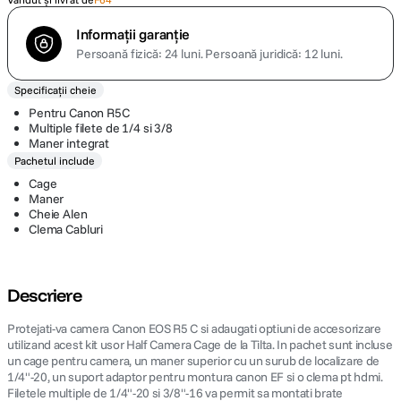
Informații garanție
Persoană fizică: 24 luni.
Persoană juridică: 12 luni.
Specificații cheie
Pentru Canon R5C
Multiple filete de 1/4 si 3/8
Maner integrat
Pachetul include
Cage
Maner
Cheie Alen
Clema Cabluri
Descriere
Protejati-va camera Canon EOS R5 C si adaugati optiuni de accesorizare
utilizand acest kit usor Half Camera Cage de la Tilta. In pachet sunt incluse
un cage pentru camera, un maner superior cu un surub de localizare de
1/4"-20, un suport adaptor pentru montura canon EF si o clema pt hdmi.
Filetele multiple de 1/4"-20 si 3/8"-16 va permit sa montati brate