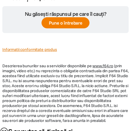
Nu găsești răspunsul pe care îl cauți?
Pune o întrebare
Informatii conformitate produs
Descrierea bunurilor sau a serviciilor disponibile pe
www.f64.ro
(prin
imagini, video etc.) nu reprezinta o obligatie contractuala din partea F64,
acestea fiind utilizate exclusiv cu titlu de prezentare. Implicit F64 Studio
S.R.L. nu isi asuma raspunderea pentru eventualele erori de pret sau
stoc. Aceste erori nu obliga F64 Studio S.R.L. la nicio actiune. Preturile si
disponibilitatea produselor comercializate de catre F64 Studio SRL pot
suferi modificari ulterioare, acest lucru fiind influentat de factori externi
precum politica de preturi a distribuitorilor sau disponibilitatea
produselor pe stocul acestora. De asemenea, F64 Studio S.R.L. isi
rezerva dreptul de a corecta eventuale omisiuni sau erori in afisare care
pot surveni in urma unor greseli de dactilografiere, lipsa de acuratete
sau erori ale produselor software, fara a anunta in prealabil.