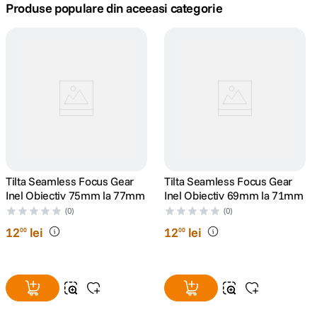
Produse populare din aceeasi categorie
lavaliera
5
.
canon sx740 hs
6
.
card memorie
7
.
sony fx
8
.
dji mic mini
9
.
Tilta Seamless Focus Gear
Tilta Seamless Focus Gear
Inel Obiectiv 75mm la 77mm
Inel Obiectiv 69mm la 71mm
dji osmo pocket 4
10
.
(0)
(0)
12
lei
12
lei
00
00