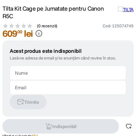
Tilta Kit Cage pe Jumatate pentru Canon
R5C
(
0 recenzii
)
Cod
:
125074749
609
lei
00
Acest produs este indisponibil
Lasă-ne adresa de email și te anunțăm când revine în stoc.
Trimite
Indisponibil
Vândut și livrat de
F64