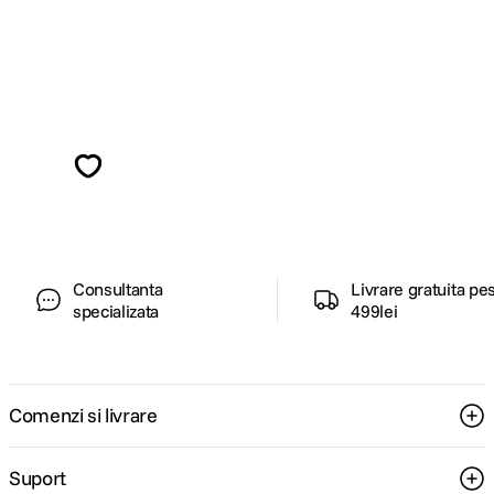
Alatura-te comunitatii creatorilor
Descopera inspiratie, recomandari utile,
ghiduri foto-video si oferte pregatite special
pentru tine.
Consultanta
Livrare gratuita pe
specializata
499lei
Comenzi si livrare
Suport