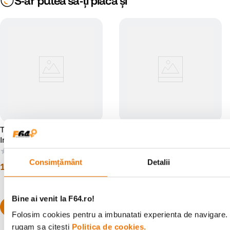
S-ar putea să-ți placă și
Tilta Seamless Focus Gear
Tilta Battery Plate V-Mount
Inel Obiectiv 75mm la 77mm
pentru Sony FX6
(0)
(0)
Consimțământ
Detalii
12
lei
965
lei
00
00
Bine ai venit la F64.ro!
Folosim cookies pentru a imbunatati experienta de navigare. P
rugam sa citesti
Politica de cookies.