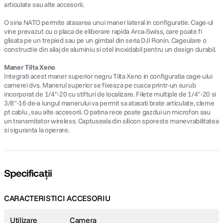
articulate sau alte accesorii.
O sina NATO permite atasarea unui maner lateral in configuratie. Cage-ul
vine prevazut cu o placa de eliberare rapida Arca-Swiss, care poate fi
glisata pe un trepied sau pe un gimbal din seria DJI Ronin. Cageulare o
constructie din aliaj de aluminiu si otel inoxidabil pentru un design durabil.
Maner Tilta Xeno
Integrati acest maner superior negru Tilta Xeno in configuratia cage-ului
camerei dvs. Manerul superior se fixeaza pe cusca printr-un surub
incorporat de 1/4"-20 cu stifturi de localizare. Filete multiple de 1/4"-20 si
3/8"-16 de-a lungul manerului va permit sa atasati brate articulate, cleme
pt cablu , sau alte accesorii. O patina rece poate gazdui un microfon sau
un transmitator wireless. Captuseala din silicon sporeste manevrabilitatea
si siguranta la operare.
Specificații
CARACTERISTICI ACCESORIU
Utilizare
Camera